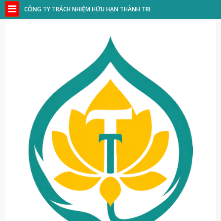
CÔNG TY TRÁCH NHIỆM HỮU HẠN THÀNH TRI