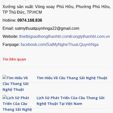
Xưởng sản xuất: Vòng xoay Phú Hữu, Phường Phú Hữu,
TP Thủ Đức, TP.HCM
Hotline:
0974.168.836
Email: satmythuatquynhnga22@gmail.com
Website:
thietbigiaothongthanhtri.com
/
congtythanhtri.com.vn
Fanpage:
facebook.com/SatMyNgheThuat.QuynhNga
Tin liên quan
Tìm Hiểu Về Cầu Thang Sắt Nghệ Thuật
Lịch Sử Phát Triển Của Cầu Thang Sắt
Nghệ Thuật Tại Việt Nam