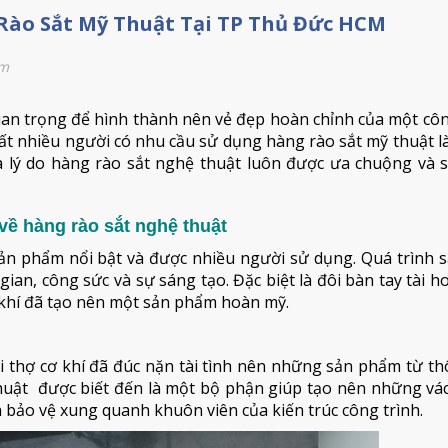
Rào Sắt Mỹ Thuật Tại TP Thủ Đức HCM
em
uan trọng để hình thành nên vẻ đẹp hoàn chỉnh của một côn
 rất nhiều người có nhu cầu sử dụng hàng rào sắt mỹ thuật 
là lý do hàng rào sắt nghệ thuật luôn được ưa chuộng và 
 về hàng rào sắt nghệ thuật
ản phẩm nổi bật và được nhiều người sử dụng. Quá trình s
gian, công sức và sự sáng tạo. Đặc biệt là đôi bàn tay tài h
khí đã tạo nên một sản phẩm hoàn mỹ.
 thợ cơ khí đã đúc nặn tài tình nên những sản phẩm từ th
thuật được biết đến là một bộ phận giúp tạo nên những vá
à bảo vệ xung quanh khuôn viên của kiến trúc công trình.