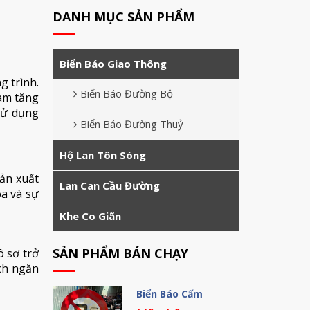
DANH MỤC SẢN PHẨM
Biển Báo Giao Thông
g trình.
Biển Báo Đường Bộ
làm tăng
sử dụng
Biển Báo Đường Thuỷ
Hộ Lan Tôn Sóng
ản xuất
Lan Can Cầu Đường
oa và sự
Khe Co Giãn
SẢN PHẨM BÁN CHẠY
ô sơ trở
ch ngăn
Biển Báo Cấm