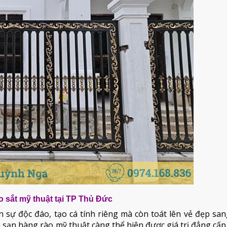
 sắt mỹ thuật tại TP Thủ Đức
sự độc đáo, tạo cá tính riêng mà còn toát lên vẻ đẹp san
ch sạn hàng rào mỹ thuật càng thể hiện được giá trị đẳng cấp