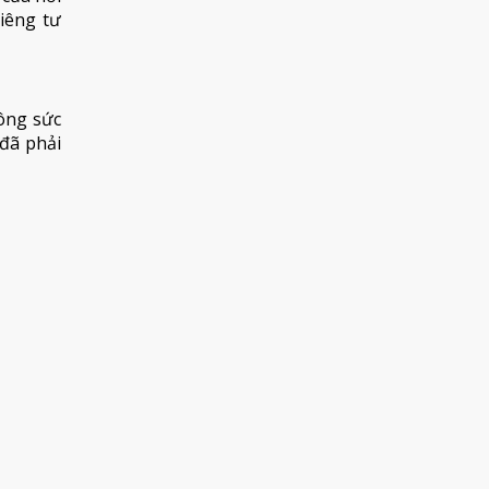
iêng tư
công sức
đã phải