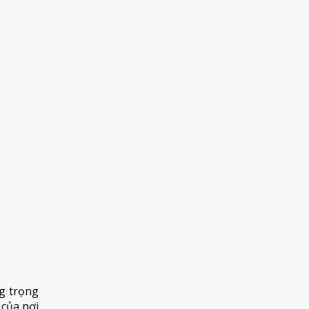
g trọng
 của nơi