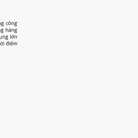
ng công
ững hàng
dụng lớn
hời điểm