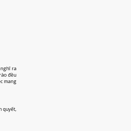
nghĩ ra
 rào đều
iệc mang
n quyết,