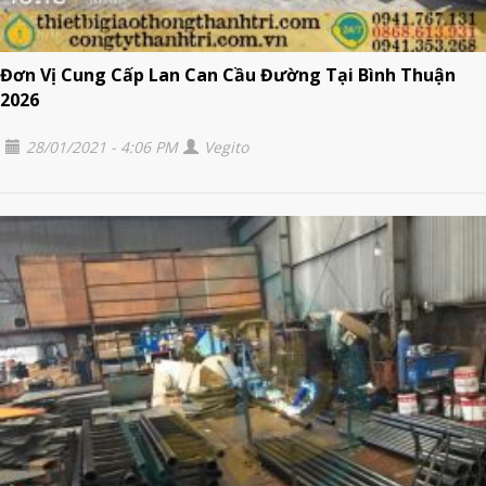
Đơn Vị Cung Cấp Lan Can Cầu Đường Tại Bình Thuận
2026
28/01/2021 - 4:06 PM
Vegito