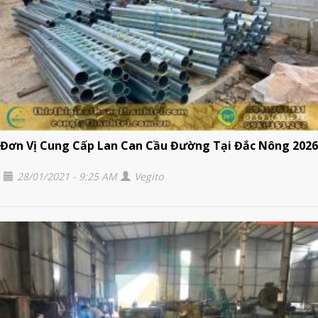
Đơn Vị Cung Cấp Lan Can Cầu Đường Tại Đắc Nông 2026
28/01/2021 - 9:25 AM
Vegito