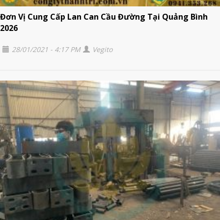
Đơn Vị Cung Cấp Lan Can Cầu Đường Tại Quảng Bình
2026
28/01/2021 - 4:17 PM
Vegito