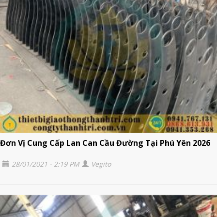
Đơn Vị Cung Cấp Lan Can Cầu Đường Tại Phú Yên 2026
28/01/2021 - 2:19 PM
Vegito