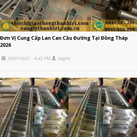
Đơn Vị Cung Cấp Lan Can Cầu Đường Tại Đồng Tháp
2026
29/01/2021 - 4:42 PM
Vegito