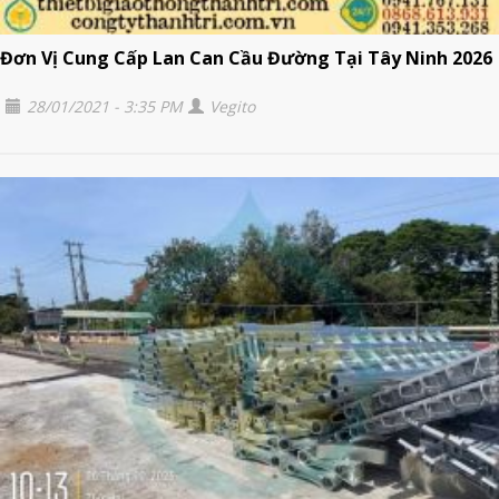
Đơn Vị Cung Cấp Lan Can Cầu Đường Tại Tây Ninh 2026
28/01/2021 - 3:35 PM
Vegito