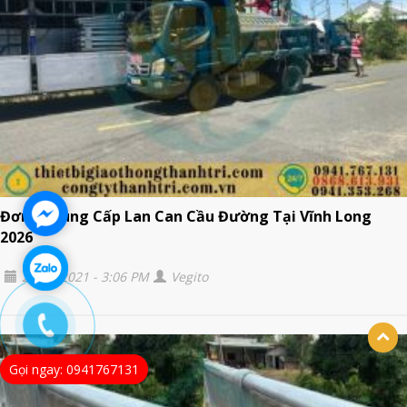
Đơn Vị Cung Cấp Lan Can Cầu Đường Tại Vĩnh Long
2026
29/01/2021 - 3:06 PM
Vegito
Gọi ngay: 0941767131