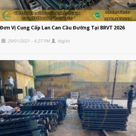
Đơn Vị Cung Cấp Lan Can Cầu Đường Tại BRVT 2026
29/01/2021 - 4:27 PM
Vegito