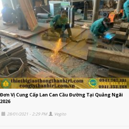
Đơn Vị Cung Cấp Lan Can Cầu Đường Tại Quảng Ngãi
2026
28/01/2021 - 2:29 PM
Vegito