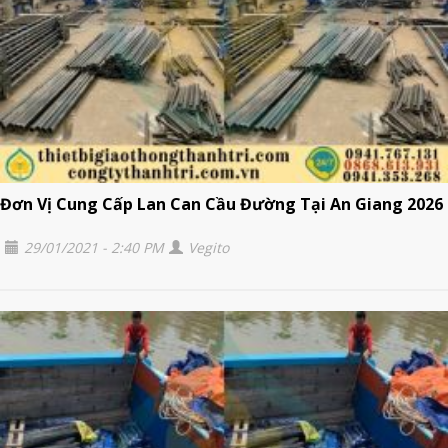
Đơn Vị Cung Cấp Lan Can Cầu Đường Tại An Giang 2026
29/01/2021 - 2:40 PM
Vegito