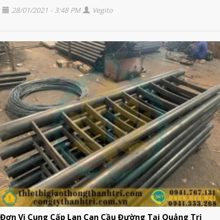
28/01/2021 - 3:48 PM
Vegito
Đơn Vị Cung Cấp Lan Can Cầu Đường Tại Quảng Trị