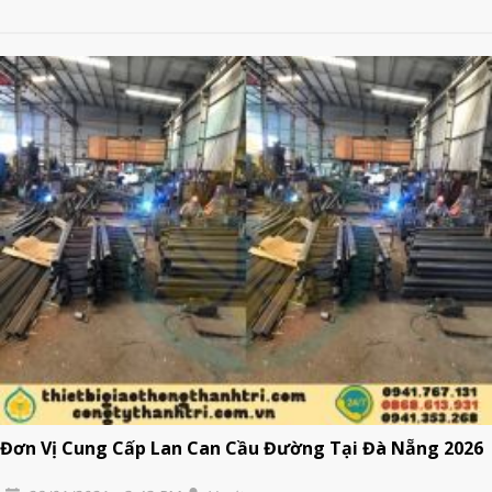
Đơn Vị Cung Cấp Lan Can Cầu Đường Tại Đà Nẵng 2026