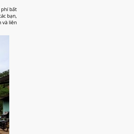
 phí bất
ác bạn,
 và liên