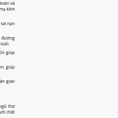
 toàn và
u mạ kẽm
tai nạn
í đường
tuổi.
òn giúp
n, giúp
oàn giao
 ngũ thợ
với chất