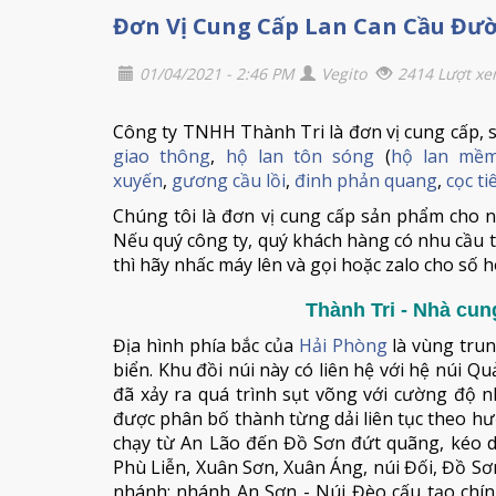
Đơn Vị Cung Cấp Lan Can Cầu Đườ
01/04/2021 - 2:46 PM
Vegito
2414 Lượt x
Công ty TNHH Thành Tri là đơn vị cung cấp, sả
giao thông
,
hộ lan tôn sóng
(
hộ lan mề
xuyến
,
gương cầu lồi
,
đinh phản quang
,
cọc t
Chúng tôi là đơn vị cung cấp sản phẩm cho n
Nếu quý công ty, quý khách hàng có nhu cầu t
thì hãy nhấc máy lên và gọi hoặc zalo cho số h
Thành Tri - Nhà cun
Địa hình phía bắc của
Hải Phòng
là vùng trun
biển. Khu đồi núi này có liên hệ với hệ núi Q
đã xảy ra quá trình sụt võng với cường độ nh
được phân bố thành từng dải liên tục theo hư
chạy từ An Lão đến Đồ Sơn đứt quãng, kéo 
Phù Liễn, Xuân Sơn, Xuân Áng, núi Đối, Đồ S
nhánh: nhánh An Sơn - Núi Đèo cấu tạo chín