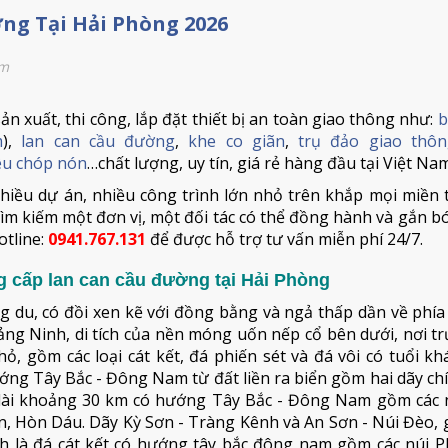
ng Tại Hải Phòng 2026
em
n xuất, thi công, lắp đặt thiết bị an toàn giao thông như:
b
m
),
lan can cầu đường
,
khe co giãn
,
trụ đảo giao thô
iêu chóp nón
…chất lượng, uy tín, giá rẻ hàng đầu tại Việt Nam
hiều dự án, nhiều công trình lớn nhỏ trên khắp mọi miền 
ìm kiếm một đơn vị, một đối tác có thể đồng hành và gắn bó
otline:
0941.767.131
để được hỗ trợ tư vấn miễn phí 24/7.
g cấp lan can cầu đường tại Hải Phòng
g du, có đồi xen kẽ với đồng bằng và ngả thấp dần về phí
uảng Ninh, di tích của nền móng uốn nếp cổ bên dưới, nơi t
ỏ, gồm các loại cát kết, đá phiến sét và đá vôi có tuổi k
ớng Tây Bắc - Đông Nam từ đất liền ra biển gồm hai dãy ch
dài khoảng 30 km có hướng Tây Bắc - Đông Nam gồm các nú
ơn, Hòn Dáu. Dãy Kỳ Sơn - Tràng Kênh và An Sơn - Núi Đèo,
h là đá cát kết có hướng tây bắc đông nam gồm các núi P