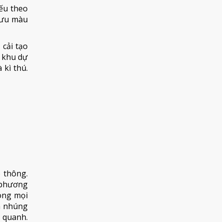
yếu theo
lưu màu
cải tạo
à khu dự
 kì thú.
 thông.
 phương
ong mọi
ẽm nhúng
 quanh.