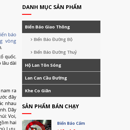
DANH MỤC SẢN PHẨM
Biển Báo Giao Thông
iển báo
Biển Báo Đường Bộ
ng vòng
.
Biển Báo Đường Thuỷ
tổ quốc.
 lâu dài
Hộ Lan Tôn Sóng
Lan Can Cầu Đường
a nam ra
Khe Co Giãn
rước đây
hác nhau
SẢN PHẨM BÁN CHẠY
ính. Dãy
i: Voi,
 gồm hai
Biển Báo Cấm
hù Lưu,