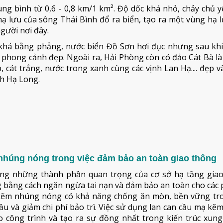
ng bình từ 0,6 - 0,8 km/1 km². Độ dốc khá nhỏ, chảy chủ 
ạ lưu của sông Thái Bình đổ ra biển, tạo ra một vùng hạ 
gười nơi đây.
 khá bằng phẳng, nước biển Đồ Sơn hơi đục nhưng sau khi 
, phong cảnh đẹp. Ngoài ra, Hải Phòng còn có đảo Cát Bà l
 cát trắng, nước trong xanh cùng các vịnh Lan Hạ.... đẹp và
nh Hạ Long.
 nhúng nóng trong việc đảm bảo an toàn giao thông
ng những thành phần quan trọng của cơ sở hạ tầng giao
g bằng cách ngăn ngừa tai nạn và đảm bảo an toàn cho các
 mạ kẽm nhúng nóng có khả năng chống ăn mòn, bền vững tr
a cầu và giảm chi phí bảo trì. Việc sử dụng lan can cầu mạ k
o công trình và tạo ra sự đồng nhất trong kiến trúc xung