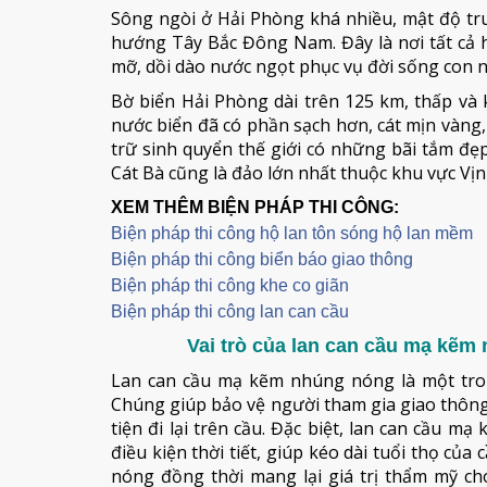
Sông ngòi ở Hải Phòng khá nhiều, mật độ tru
hướng Tây Bắc Đông Nam. Đây là nơi tất cả h
mỡ, dồi dào nước ngọt phục vụ đời sống con n
Bờ biển Hải Phòng dài trên 125 km, thấp và
nước biển đã có phần sạch hơn, cát mịn vàng
trữ sinh quyển thế giới có những bãi tắm đẹp,
Cát Bà cũng là đảo lớn nhất thuộc khu vực Vị
XEM THÊM BIỆN PHÁP THI CÔNG:
Biện pháp thi công hộ lan tôn sóng hộ lan mềm
B
iện pháp thi công biển báo giao thông
Biện pháp thi công khe co giãn
Biện pháp thi công lan can cầu
Vai trò của lan can cầu mạ kẽm
Lan can cầu mạ kẽm nhúng nóng là một tro
Chúng giúp bảo vệ người tham gia giao thôn
tiện đi lại trên cầu. Đặc biệt, lan can cầu
điều kiện thời tiết, giúp kéo dài tuổi thọ củ
nóng đồng thời mang lại giá trị thẩm mỹ ch