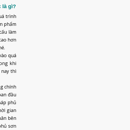
 là gì?
á trình
ản phẩm
 cấu làm
 cao hơn
hé.
vào quá
rong khi
 nay thì
g chính
ban đầu
háp phủ
hời gian
nhân bên
phủ sơn