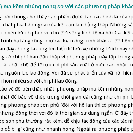
ềm) mạ kẽm nhúng nóng so với các phương pháp khác
ói chung cho thấy sản phẩm được tạo ra chính là của qu
n chất phía bên ngoài của kết cấu làm bằng thép. Những s
hiều lợi ích phục vụ cho đời sống kinh tế xã hội. Các kết
trình hạ tầng cũng như các loại công trình khác có độ bền
u đây chúng ta cùng tìm hiểu kĩ hơn về những lợi ích này n
 có chi phí ban đầu thấp vì phương pháp này tập trung 
soát chặt chẽ để tối ưu chi phí sản xuất ở mức cao nhất t
 nguồn lực lao động. Với đà sự phát triển của xã hội hiện
ợi hơn nhiều so với chi phí lao động.
hí bảo vệ độ bền thấp nhất, phương pháp mạ kẽm nhúng nón
hất để bảo vệ thép trong thời gian dài cũng như chi phí 
ụng phương pháp sơn phủ (đối với hộ lan thì có phương p
 nhưng đồng thời với đó là thời gian sử dụng ngắn. Ở đây t
lớp sơn phủ thường rất kém, dễ chịu tác động của các tác 
hép dễ bị gỉ cũng như nhanh hỏng. Ngoài ra phương pháp 