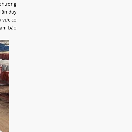
ì phương
lần duy
 vực có
đảm bảo