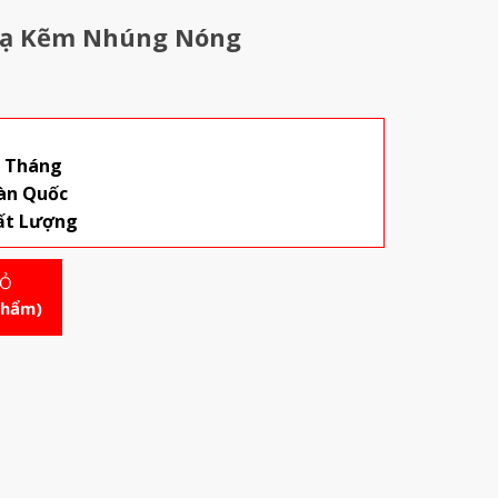
Mạ Kẽm Nhúng Nóng
2 Tháng
àn Quốc
ất Lượng
IỎ
phẩm)