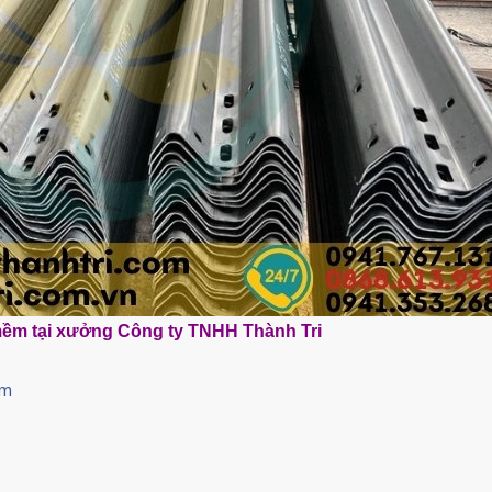
mềm tại xưởng Công ty TNHH Thành Tri
ềm