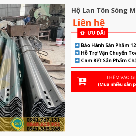
Hộ Lan Tôn Sóng 
Liên hệ
ƯU ĐÃI
Bảo Hành Sản Phẩm 1
Hỗ Trợ Vận Chuyển To
Cam Kết Sản Phẩm Ch
THÊM VÀO G
(Mua nhiều sản 