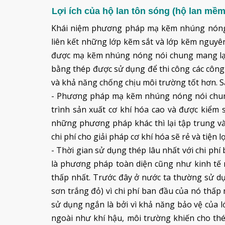
Lợi ích của hộ lan tôn sóng (hộ lan m
Khái niệm phương pháp mạ kẽm nhúng nóng n
liên kết những lớp kẽm sắt và lớp kẽm nguyê
được mạ kẽm nhúng nóng nói chung mang lại n
bằng thép được sử dụng để thi công các công 
và khả năng chống chịu môi trường tốt hơn. Sa
- Phương pháp mạ kẽm nhúng nóng nói chung
trình sản xuất cơ khí hóa cao và được kiểm 
những phương pháp khác thì lại tập trung vào
chi phí cho giải pháp cơ khí hóa sẽ rẻ và tiện l
- Thời gian sử dụng thép lâu nhất với chi p
là phương pháp toàn diện cũng như kinh tế n
thấp nhất. Trước đây ở nước ta thường sử d
sơn trắng đỏ) vì chi phí ban đầu của nó thấp
sử dụng ngắn là bởi vì khả năng bảo vệ của 
ngoài như khí hậu, môi trường khiến cho t