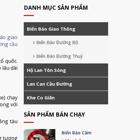
DANH MỤC SẢN PHẨM
Biển Báo Giao Thông
áo giao
Biển Báo Đường Bộ
ơng cầu
Biển Báo Đường Thuỷ
tổ quốc.
 lâu dài
Hộ Lan Tôn Sóng
Lan Can Cầu Đường
xe) chạy
Khe Co Giãn
ong với
SẢN PHẨM BÁN CHẠY
ằng tàu
Biển Báo Cấm
g tương