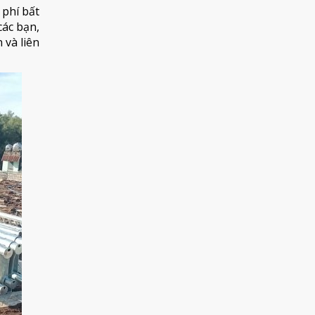
 phí bất
ác bạn,
 và liên