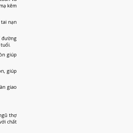
u mạ kẽm
tai nạn
í đường
tuổi.
òn giúp
n, giúp
oàn giao
 ngũ thợ
với chất