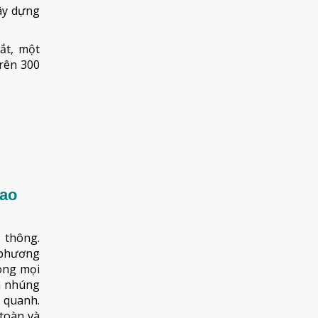
ây dựng
ắt, một
rên 300
iao
 thông.
 phương
ong mọi
ẽm nhúng
 quanh.
 toàn và