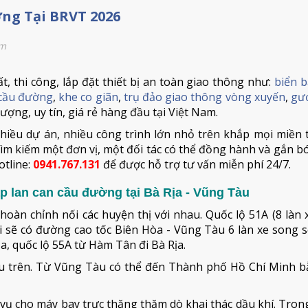
ng Tại BRVT 2026
em
t, thi công, lắp đặt thiết bị an toàn giao thông như:
biển b
 cầu đường
,
khe co giãn
,
trụ đảo giao thông vòng xuyến
,
gư
lượng, uy tín, giá rẻ hàng đầu tại Việt Nam.
hiều dự án, nhiều công trình lớn nhỏ trên khắp mọi miền 
ìm kiếm một đơn vị, một đối tác có thể đồng hành và gắn bó
otline:
0941.767.131
để được hỗ trợ tư vấn miễn phí 24/7.
p lan can cầu đường tại Bà Rịa - Vũng Tàu
oàn chỉnh nối các huyện thị với nhau. Quốc lộ 51A (8 làn 
 sẽ có đường cao tốc Biên Hòa - Vũng Tàu 6 làn xe song s
a, quốc lộ 55A từ Hàm Tân đi Bà Rịa.
u trên. Từ Vũng Tàu có thể đến Thành phố Hồ Chí Minh b
ụ cho máy bay trực thăng thăm dò khai thác dầu khí. Tron