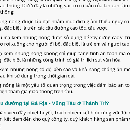
ao thông. Dưới đây là những vai trò cơ bản của lan can cầ
 thông:
úng nóng được lắp đặt nhằm mục đích giảm thiểu nguy cơ 
 đặc biệt là trên các cầu đường cao tốc, cầu vượt.
ầu mạ kẽm nhúng nóng được sử dụng để xây dựng các vị tr
 rơi xuống cho người đi bộ, đặc biệt là trẻ em và người cao 
mạ kẽm nhúng nóng không chỉ giúp tăng tính an toàn mà c
đặc biệt là những công trình có giá trị lịch sử, văn hóa.
 kẽm nhúng nóng có độ bền cao và khả năng chống ăn mò
sau khi sử dụng trong thời gian dài.
ng nóng là một yếu tố quan trọng trong việc đảm bảo an t
iện tham gia giao thông trên cầu.
u đường tại Bà Rịa - Vũng Tàu ở Thành Tri?
hân viên đầy nhiệt huyết, trách nhiệm kết hợp cùng với đội
cam kết đem đến cho quý công ty, quý khách hàng sản phẩm 
.