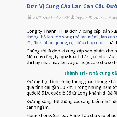
Đơn Vị Cung Cấp Lan Can Cầu Đườ
29/01/2021 - 4:27 PM
Vegito
2057 Lượt x
Công ty Thành Tri là đơn vị cung cấp, sản xuấ
thông
,
hộ lan tôn sóng
(
hộ lan mềm
),
lan can
lồi
,
đinh phản quang
,
cọc tiêu chóp nón
…chất 
Chúng tôi là đơn vị cung cấp sản phẩm cho n
Nếu quý công ty, quý khách hàng có nhu cầu t
thì hãy nhấc máy lên và gọi hoặc zalo cho số h
Thành Tri - Nhà cung cấ
Đường bộ: Tỉnh có hệ thống giao thông khá h
qua tỉnh dài gần 50 km. Trong những năm tới
quốc lộ 51A, quốc lộ 56 từ Long Khánh đi Bà Rị
Đường sông: Hệ thống các cảng biển như nê
cánh ngầm.
Hàng không: Sân bay Vũng Tàu chủ yếu phục v