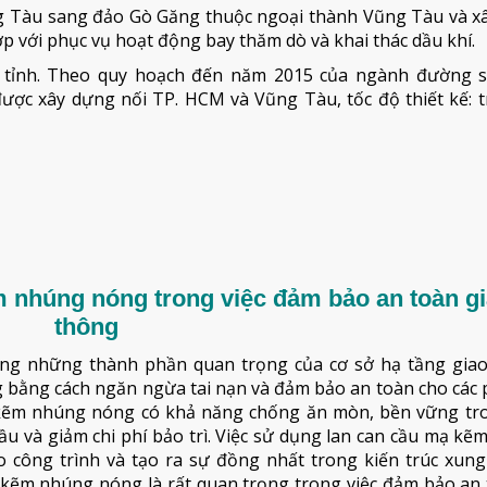
ũng Tàu sang đảo Gò Găng thuộc ngoại thành Vũng Tàu và x
p với phục vụ hoạt động bay thăm dò và khai thác dầu khí.
n tỉnh. Theo quy hoạch đến năm 2015 của ngành đường s
ược xây dựng nối TP. HCM và Vũng Tàu, tốc độ thiết kế: t
m nhúng nóng trong việc đảm bảo an toàn g
thông
ng những thành phần quan trọng của cơ sở hạ tầng giao
g bằng cách ngăn ngừa tai nạn và đảm bảo an toàn cho các
 mạ kẽm nhúng nóng có khả năng chống ăn mòn, bền vững tr
a cầu và giảm chi phí bảo trì. Việc sử dụng lan can cầu mạ k
o công trình và tạo ra sự đồng nhất trong kiến trúc xung
mạ kẽm nhúng nóng là rất quan trọng trong việc đảm bảo an