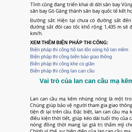
Tỉnh cũng đang triển khai di dời sân bay V
sân bay Gò Găng thành sân bay quốc tế kết hợ
Đường sắt: Hiện tại chưa có đường sắt đế
đường sắt đôi cao tốc khổ rộng 1,435 m sẽ đ
km/h.
XEM THÊM BIỆN PHÁP THI CÔNG:
Biện pháp thi công hộ lan tôn sóng hộ lan mềm
B
iện pháp thi công biển báo giao thông
Biện pháp thi công khe co giãn
Biện pháp thi công lan can cầu
Vai trò của lan can cầu mạ kẽ
Lan can cầu mạ kẽm nhúng nóng là một tro
Chúng giúp bảo vệ người tham gia giao thôn
tiện đi lại trên cầu. Đặc biệt, lan can cầu
điều kiện thời tiết, giúp kéo dài tuổi thọ củ
nóng đồng thời mang lại giá trị thẩm mỹ ch
Chính vì thế, sự hiện diện của lan can cầu 