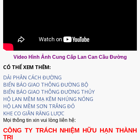
Video Hình Ảnh Cung Cấp Lan Can Cầu Đường
CÓ THỂ XEM THÊM:
DẢI PHÂN CÁCH ĐƯỜNG
BIỂN BÁO GIAO THÔNG ĐƯỜNG BỘ
BIỂN BÁO GIAO THÔNG ĐƯỜNG THỦY
HỘ LAN MỀM MẠ KẼM NHÚNG NÓNG
HỘ LAN MỀM SƠN TRẮNG ĐỎ
KHE CO GIÃN RĂNG LƯỢC
Mọi thông tin xin vui lòng liên hệ:
CÔNG TY TRÁCH NHIỆM HỮU HẠN THÀNH
TRI