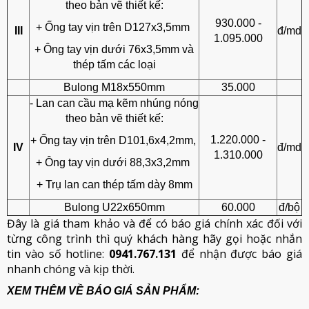
theo bản vẽ thiết kế:
930.000 -
+ Ống tay vịn trên D127x3,5mm
III
đ/md
1.095.000
+ Ông tay vịn dưới 76x3,5mm và
thép tấm các loại
Bulong M18x550mm
35.000
- Lan can cầu mạ kẽm nhúng nóng
theo bản vẽ thiết kế:
1.220.000 -
+ Ống tay vịn trên D101,6x4,2mm,
IV
đ/md
1.310.000
+ Ông tay vịn dưới 88,3x3,2mm
+ Trụ lan can thép tấm dày 8mm
Bulong U22x650mm
60.000
đ/bộ
Đây là giá tham khảo và để có báo giá chính xác đối với
từng công trình thì quý khách hàng hãy gọi hoặc nhắn
tin vào số hotline:
0941.767.131
để nhận được báo giá
nhanh chóng và kịp thời.
XEM THÊM VỀ BÁO GIÁ SẢN PHẨM: