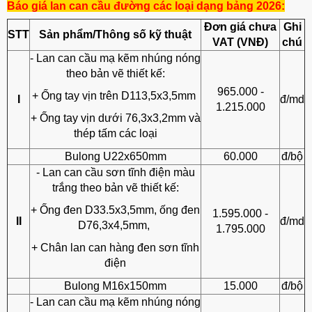
Báo giá lan can cầu đường các loại dạng bảng 2026:
Đơn giá chưa
Ghi
STT
Sản phẩm/Thông số kỹ thuật
VAT (VNĐ)
chú
- Lan can cầu mạ kẽm nhúng nóng
theo bản vẽ thiết kế:
965.000 -
+ Ống tay vịn trên D113,5x3,5mm
I
đ/md
1.215.000
+ Ống tay vịn dưới 76,3x3,2mm và
thép tấm các loại
Bulong U22x650mm
60.000
đ/bộ
- Lan can cầu sơn tĩnh điện màu
trắng theo bản vẽ thiết kế:
+ Ống đen D33.5x3,5mm, ống đen
1.595.000 -
II
đ/md
D76,3x4,5mm,
1.795.000
+ Chân lan can hàng đen sơn tĩnh
điện
Bulong M16x150mm
15.000
đ/bộ
- Lan can cầu mạ kẽm nhúng nóng