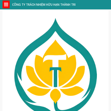
CÔNG TY TRÁCH NHIỆM HỮU HẠN THÀNH TRI