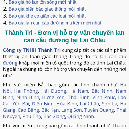
Báo giá hộ lan tôn sóng mới nhất
Báo giá biển báo giao thông mới nhất
Báo giá khe co giãn các loại mới nhất
Báo giá lan can cầu đường mạ kẽm mới nhất
Thành Tri - Đơn vị hỗ trợ vận chuyển lan
can cầu đường tại Lai Châu
Công ty TNHH Thành Tri
cung cấp tất cả các sản phẩm
thiết bị an toàn giao thông trong đó có
lan can cầu
đường
khắp mọi miền tổ quốc trong đó có tỉnh Lai Châu.
Ngoài ra chúng tôi còn hỗ trợ vận chuyển đến những nơi
như:
Khu vực miền Bắc bao gồm các tỉnh thành như:
Hà
Nội
,
Hải Phòng
,
Hải Dương
,
Hà Nam
,
Bắc Ninh
,
Nam
Định
,
Ninh Bình
,
Hưng Yên
,
Thái Bình
,
Vĩnh Phúc
,
Lào
Cai
,
Yên Bái
,
Điện Biên
,
Hòa Bình
,
Lai Châu
,
Sơn La
,
Hà
Giang
,
Cao Bằng
,
Bắc Kạn
,
Lạng Sơn
,
Tuyên Quang
,
Thái
Nguyên
,
Phú Thọ
,
Bắc Giang
,
Quảng Ninh
.
Khu vực miền Trung bao gồm các tỉnh thành như:
Thanh