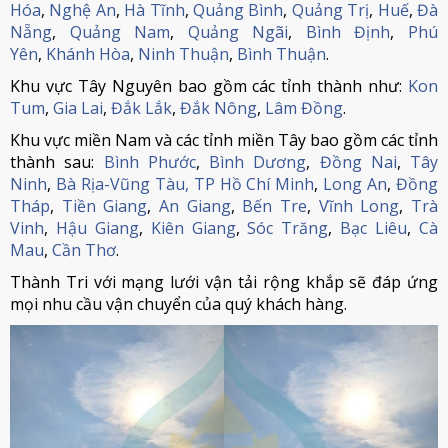
Hóa
,
Nghệ An
,
Hà Tĩnh
,
Quảng Bình
,
Quảng Trị
,
Huế
,
Đà
Nẵng
,
Quảng Nam
,
Quảng Ngãi
,
Bình Định
,
Phú
Yên
,
Khánh Hòa
,
Ninh Thuận
,
Bình Thuận
.
Khu vực Tây Nguyên bao gồm các tỉnh thành như:
Kon
Tum
,
Gia Lai
,
Đắk Lắk
,
Đắk Nông
,
Lâm Đồng
.
Khu vực miền Nam và các tỉnh miền Tây bao gồm các tỉnh
thành sau:
Bình Phước
,
Bình Dương
,
Đồng Nai
,
Tây
Ninh
,
Bà Rịa-Vũng Tàu,
TP Hồ Chí Minh
,
Long An
,
Đồng
Tháp
,
Tiền Giang
,
An Giang
,
Bến Tre
,
Vĩnh Long
,
Trà
Vinh
,
Hậu Giang
,
Kiên Giang
,
Sóc Trăng
,
Bạc Liêu
,
Cà
Mau
,
Cần Thơ
.
Thành Tri với mạng lưới vận tải rộng khắp sẽ đáp ứng
mọi nhu cầu vận chuyển của quý khách hàng.