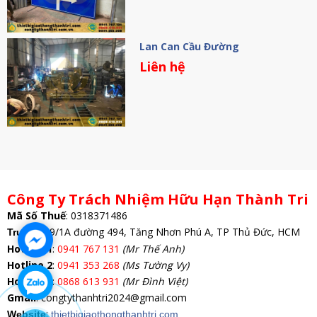
Lan Can Cầu Đường
Liên hệ
Công Ty Trách Nhiệm Hữu Hạn Thành Tri
Mã Số Thuế
:
0318371486
: 69/1A đường 494, Tăng Nhơn Phú A, TP Thủ Đức, HCM
Trụ Sở
Hotline 1
:
0941 767 131
(Mr Thế Anh)
Hotline 2
:
0941 353 268
(Ms Tường Vy)
Hotline 3
:
0868 613 931
(Mr Đình Việt)
Gmail
: congtythanhtri2024@gmail.com
:
Website
thietbigiaothongthanhtri.com