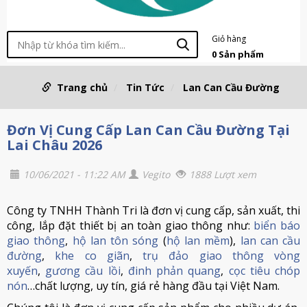
Giỏ hàng
0
Sản phẩm
Trang chủ
Tin Tức
Lan Can Cầu Đường
Đơn Vị Cung Cấp Lan Can Cầu Đường Tại
Lai Châu 2026
10/06/2021 - 11:22 AM
Vegito
1888 Lượt xem
Công ty TNHH Thành Tri là đơn vị cung cấp, sản xuất, thi
công, lắp đặt thiết bị an toàn giao thông như:
biển báo
giao thông
,
hộ lan tôn sóng
(
hộ lan mềm
),
lan can cầu
đường
,
khe co giãn
,
trụ đảo giao thông vòng
xuyến
,
gương cầu lồi
,
đinh phản quang
,
cọc tiêu chóp
nón
…chất lượng, uy tín, giá rẻ hàng đầu tại Việt Nam.