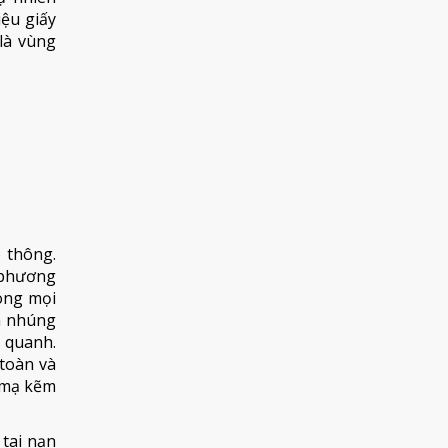
iệu giấy
 là vùng
 thông.
 phương
ong mọi
ẽm nhúng
 quanh.
 toàn và
u mạ kẽm
tai nạn