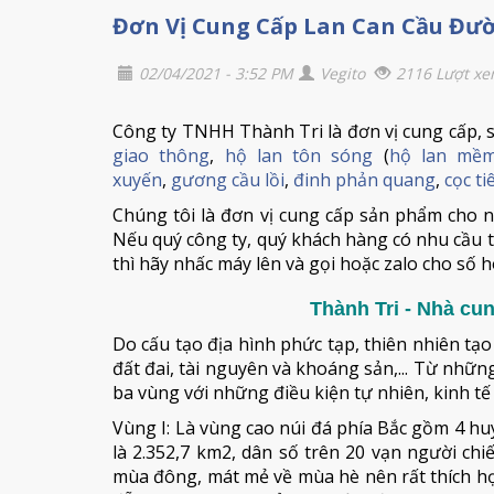
Đơn Vị Cung Cấp Lan Can Cầu Đườ
02/04/2021 - 3:52 PM
Vegito
2116 Lượt x
Công ty TNHH Thành Tri là đơn vị cung cấp, sả
giao thông
,
hộ lan tôn sóng
(
hộ lan mề
xuyến
,
gương cầu lồi
,
đinh phản quang
,
cọc t
Chúng tôi là đơn vị cung cấp sản phẩm cho n
Nếu quý công ty, quý khách hàng có nhu cầu t
thì hãy nhấc máy lên và gọi hoặc zalo cho số h
Thành Tri - Nhà cu
Do cấu tạo địa hình phức tạp, thiên nhiên tạo
đất đai, tài nguyên và khoáng sản,... Từ nhữ
ba vùng với những điều kiện tự nhiên, kinh tế 
Vùng I: Là vùng cao núi đá phía Bắc gồm 4 h
là 2.352,7 km2, dân số trên 20 vạn người chi
mùa đông, mát mẻ về mùa hè nên rất thích hợp 