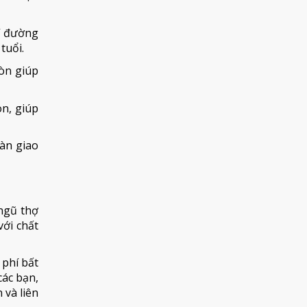
í đường
tuổi.
òn giúp
n, giúp
oàn giao
 ngũ thợ
với chất
 phí bất
ác bạn,
 và liên