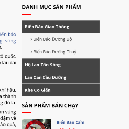
DANH MỤC SẢN PHẨM
Biển Báo Giao Thông
iển báo
Biển Báo Đường Bộ
ng vòng
.
Biển Báo Đường Thuỷ
tổ quốc.
 lâu dài
Hộ Lan Tôn Sóng
Lan Can Cầu Đường
hí hậu,
Khe Co Giãn
ia thành
g đó là:
SẢN PHẨM BÁN CHẠY
oàn vùng
t đậm về
Biển Báo Cấm
hảo quả,