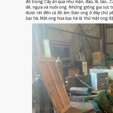
đỗ trọng; Cây ăn quả như mận, đào, lê, táo... 
dê, ngựa và nuôi ong. Những giống gia súc tr
được rét đến cả độ âm. Đàn ong ở đây chủ yếu
bạc hà. Mật ong hoa bạc hà là thứ mật ong đặc