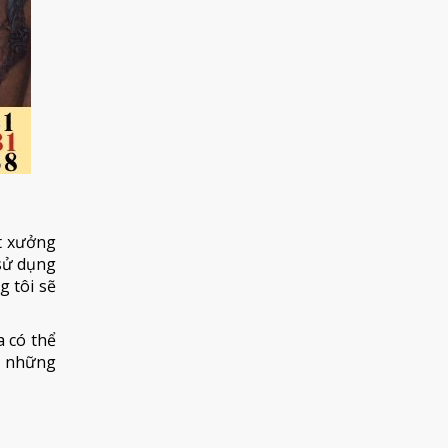
ất xưởng
 sử dụng
g tôi sẽ
 có thể
h những