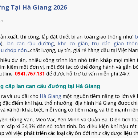
ng Tại Hà Giang 2026
em
n xuất, thi công, lắp đặt thiết bị an toàn giao thông như:
b
m
),
lan can cầu đường
,
khe co giãn
,
trụ đảo giao thô
iêu chóp nón
…chất lượng, uy tín, giá rẻ hàng đầu tại Việt Nam
hiều dự án, nhiều công trình lớn nhỏ trên khắp mọi miền 
ìm kiếm một đơn vị, một đối tác có thể đồng hành và gắn bó
otline:
0941.767.131
để được hỗ trợ tư vấn miễn phí 24/7.
ng cấp lan can cầu đường tại Hà Giang
 ra và ưu đãi cho
Hà Giang
một nguồn tiềm năng to lớn về k
ng đặc điểm khí hậu, thổ nhưỡng, địa hình Hà Giang được ch
và xã hội khác biệt, mỗi vùng có tiềm năng và thế mạnh riên
uyện: Đồng Văn, Mèo Vạc, Yên Minh và Quản Bạ. Diện tích t
ếm xấp xỉ 34,3% dân số toàn tỉnh. Do điều kiện khí hậu ré
với việc phát triển các loại cây ôn đới như cây dược liệu t