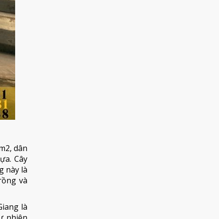
km2, dân
hựa. Cây
g này là
rồng và
iang là
tự nhiên