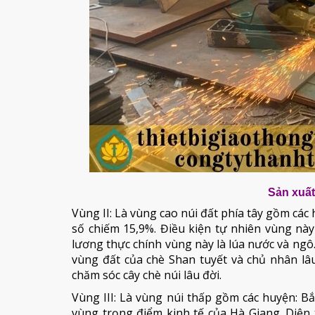
Sản xuất
Vùng II: Là vùng cao núi đất phía tây gồm các
số chiếm 15,9%. Điều kiện tự nhiên vùng này 
lương thực chính vùng này là lúa nước và ngô.
vùng đất của chè Shan tuyết và chủ nhân lâ
chăm sóc cây chè núi lâu đời.
Vùng III: Là vùng núi thấp gồm các huyện: B
vùng trọng điểm kinh tế của Hà Giang. Diện 