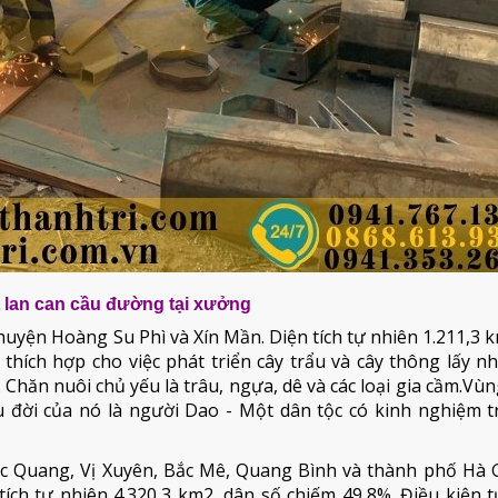
 lan can cầu đường tại xưởng
 huyện Hoàng Su Phì và Xín Mần. Diện tích tự nhiên 1.211,3 
thích hợp cho việc phát triển cây trẩu và cây thông lấy n
 Chăn nuôi chủ yếu là trâu, ngựa, dê và các loại gia cầm.Vùn
u đời của nó là người Dao - Một dân tộc có kinh nghiệm t
ắc Quang, Vị Xuyên, Bắc Mê, Quang Bình và thành phố Hà G
tích tự nhiên 4.320,3 km2, dân số chiếm 49,8%. Điều kiện 