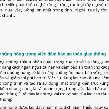
i cho việc phát triển nghề rừng, trồng các loại cây nguyên l
, nứa, vầu, luồng lớn nhất trong tỉnh... Ngoài ra đây còn
 chanh...
 nhúng nóng trong việc đảm bảo an toàn giao thông
ng những thành phần quan trọng của cơ sở hạ tầng giao
g bằng cách ngăn ngừa tai nạn và đảm bảo an toàn cho các
 mạ kẽm nhúng nóng có khả năng chống ăn mòn, bền vững tr
a cầu và giảm chi phí bảo trì. Việc sử dụng lan can cầu mạ k
o công trình và tạo ra sự đồng nhất trong kiến trúc xung
mạ kẽm nhúng nóng là rất quan trọng trong việc đảm bảo an
ao thông. Dưới đây là những vai trò cơ bản của lan can cầ
 thông:
úng nóng được lắp đặt nhằm mục đích giảm thiểu nguy cơ 