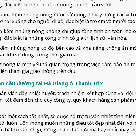
 đặc biệt là trên các cầu đường cao tốc, cầu vượt.
ầu mạ kẽm nhúng nóng được sử dụng để xây dựng các vị tr
 rơi xuống cho người đi bộ, đặc biệt là trẻ em và người cao 
mạ kẽm nhúng nóng không chỉ giúp tăng tính an toàn mà c
đặc biệt là những công trình có giá trị lịch sử, văn hóa.
 kẽm nhúng nóng có độ bền cao và khả năng chống ăn mò
sau khi sử dụng trong thời gian dài.
ng nóng là một yếu tố quan trọng trong việc đảm bảo an t
iện tham gia giao thông trên cầu.
an cầu đường tại Hà Giang ở Thành Tri?
hân viên đầy nhiệt huyết, trách nhiệm kết hợp cùng với đội
cam kết đem đến cho quý công ty, quý khách hàng sản phẩm 
.
óc một cách tốt nhất, sẽ được hỗ trợ tư vấn nhiệt tình miễn
ôi luôn luôn mong muốn những điều tốt đẹp nhất đến với c
vấn bất cứ vấn đề gì, đừng chần chừ nữa mà hãy nhấc máy lên