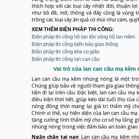
thích hợp với các loại cây nhiệt đới, thuận lợ
như bồ đề, mỡ, thông và đây cũng là vùng tre
trồng các loại cây ăn quả có múi như cam, quýt,
XEM THÊM BIỆN PHÁP THI CÔNG:
Biện pháp thi công hộ lan tôn sóng hộ lan mềm
B
iện pháp thi công biển báo giao thông
Biện pháp thi công khe co giãn
Biện pháp thi công lan can cầu
Vai trò của lan can cầu mạ kẽm
Lan can cầu mạ kẽm nhúng nóng là một tro
Chúng giúp bảo vệ người tham gia giao thôn
tiện đi lại trên cầu. Đặc biệt, lan can cầu
điều kiện thời tiết, giúp kéo dài tuổi thọ củ
nóng đồng thời mang lại giá trị thẩm mỹ ch
Chính vì thế, sự hiện diện của lan can cầu 
tăng cường tính thẩm mỹ cho cơ sở hạ tầng gi
nhúng nóng trong việc đảm bảo an toàn giao
Ngăn chặn tai nạn
: Lan can cầu mạ kẽm nh