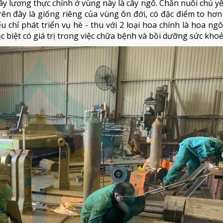
Cây lương thực chính ở vùng này là cây ngô. Chăn nuôi chủ yế
ên đây là giống riêng của vùng ôn đới, có đặc điểm to hơn
 chỉ phát triển vụ hè - thu với 2 loại hoa chính là hoa ng
 biệt có giá trị trong việc chữa bệnh và bồi dưỡng sức khoẻ