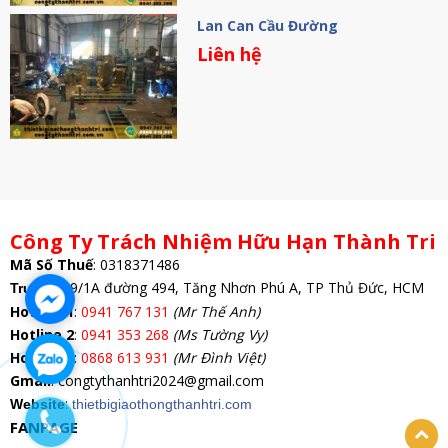
Lan Can Cầu Đường
Liên hệ
Công Ty Trách Nhiệm Hữu Hạn Thành Tri
Mã Số Thuế
:
0318371486
: 69/1A đường 494, Tăng Nhơn Phú A, TP Thủ Đức, HCM
Trụ Sở
Hotline 1
:
0941 767 131
(Mr Thế Anh)
Hotline 2
:
0941 353 268
(Ms Tường Vy)
Hotline 3
:
0868 613 931
(Mr Đình Việt)
Gmail
: congtythanhtri2024@gmail.com
:
Website
thietbigiaothongthanhtri.com
FANPAGE