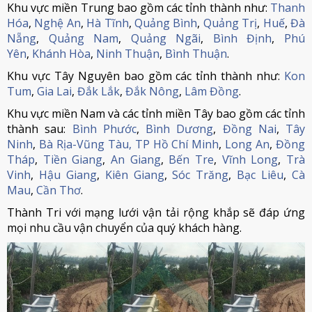
Khu vực miền Trung bao gồm các tỉnh thành như:
Thanh
Hóa
,
Nghệ An
,
Hà Tĩnh
,
Quảng Bình
,
Quảng Trị
,
Huế
,
Đà
Nẵng
,
Quảng Nam
,
Quảng Ngãi
,
Bình Định
,
Phú
Yên
,
Khánh Hòa
,
Ninh Thuận
,
Bình Thuận
.
Khu vực Tây Nguyên bao gồm các tỉnh thành như:
Kon
Tum
,
Gia Lai
,
Đắk Lắk
,
Đắk Nông
,
Lâm Đồng
.
Khu vực miền Nam và các tỉnh miền Tây bao gồm các tỉnh
thành sau:
Bình Phước
,
Bình Dương
,
Đồng Nai
,
Tây
Ninh
,
Bà Rịa-Vũng Tàu,
TP Hồ Chí Minh
,
Long An
,
Đồng
Tháp
,
Tiền Giang
,
An Giang
,
Bến Tre
,
Vĩnh Long
,
Trà
Vinh
,
Hậu Giang
,
Kiên Giang
,
Sóc Trăng
,
Bạc Liêu
,
Cà
Mau
,
Cần Thơ
.
Thành Tri với mạng lưới vận tải rộng khắp sẽ đáp ứng
mọi nhu cầu vận chuyển của quý khách hàng.