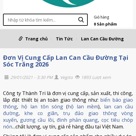
Giỏ hàng
0
Sản phẩm
Trang chủ
Tin Tức
Lan Can Cầu Đường
Đơn Vị Cung Cấp Lan Can Cầu Đường Tại
Sóc Trăng 2026
29/01/2021 - 3:30 PM
Vegito
1893 Lượt xem
Công ty Thành Tri là đơn vị cung cấp, sản xuất, thi công,
lắp đặt thiết bị an toàn giao thông như:
biển báo giao
thông
,
hộ lan tôn sóng
(
hộ lan mềm
),
lan can cầu
đường
,
khe co giãn
,
trụ đảo giao thông vòng
xuyến
,
gương cầu lồi
,
đinh phản quang
,
cọc tiêu chóp
nón
…chất lượng, uy tín, giá rẻ hàng đầu tại Việt Nam.