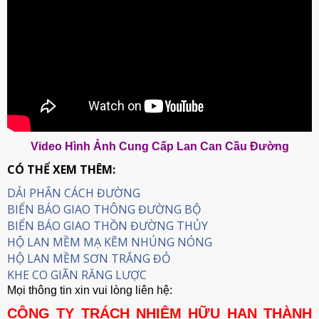
Video Hình Ảnh Cung Cấp Lan Can Cầu Đường
CÓ THỂ XEM THÊM:
DẢI PHÂN CÁCH ĐƯỜNG
BIỂN BÁO GIAO THÔNG ĐƯỜNG BỘ
BIỂN BÁO GIAO THỒN ĐƯỜNG THỦY
HỘ LAN MỀM MẠ KẼM NHÚNG NÓNG
HỘ LAN MỀM SƠN TRẮNG ĐỎ
KHE CO GIÃN RĂNG LƯỢC
Mọi thông tin xin vui lòng liên hệ:
CÔNG TY TRÁCH NHIỆM HỮU HẠN THÀNH