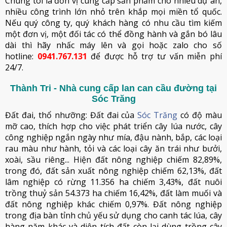
Chúng tôi là đơn vị cung cấp sản phẩm cho nhiều dự án,
nhiều công trình lớn nhỏ trên khắp mọi miền tổ quốc.
Nếu quý công ty, quý khách hàng có nhu cầu tìm kiếm
một đơn vị, một đối tác có thể đồng hành và gắn bó lâu
dài thì hãy nhấc máy lên và gọi hoặc zalo cho số
hotline:
0941.767.131
để được hỗ trợ tư vấn miễn phí
24/7.
Thành Tri - Nhà cung cấp lan can cầu đường tại
Sóc Trăng
Đất đai, thổ nhưỡng: Đất đai của
Sóc Trăng
có độ màu
mỡ cao, thích hợp cho việc phát triển cây lúa nước, cây
công nghiệp ngắn ngày như mía, đậu nành, bắp, các loại
rau màu như hành, tỏi và các loại cây ăn trái như bưởi,
xoài, sầu riêng... Hiện đất nông nghiệp chiếm 82,89%,
trong đó, đất sản xuất nông nghiệp chiếm 62,13%, đất
lâm nghiệp có rừng 11.356 ha chiếm 3,43%, đất nuôi
trồng thuỷ sản 54.373 ha chiếm 16,42%, đất làm muối và
đất nông nghiệp khác chiếm 0,97%. Đất nông nghiệp
trong địa bàn tỉnh chủ yếu sử dụng cho canh tác lúa, cây
hàng năm khác và diện tích đất còn lại dùng trồng cây