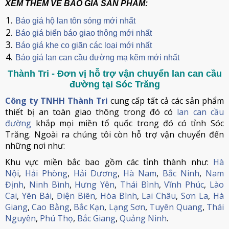
XEM THÊM VỀ BÁO GIÁ SẢN PHẨM:
Báo giá hộ lan tôn sóng mới nhất
Báo giá biển báo giao thông mới nhất
Báo giá khe co giãn các loại mới nhất
Báo giá lan can cầu đường mạ kẽm mới nhất
Thành Tri - Đơn vị hỗ trợ vận chuyển lan can cầu
đường tại Sóc Trăng
Công ty TNHH Thành Tri
cung cấp tất cả các sản phẩm
thiết bị an toàn giao thông trong đó có
lan can cầu
đường
khắp mọi miền tổ quốc trong đó có tỉnh Sóc
Trăng. Ngoài ra chúng tôi còn hỗ trợ vận chuyển đến
những nơi như:
Khu vực miền bắc bao gồm các tỉnh thành như:
Hà
Nội
,
Hải Phòng
,
Hải Dương
,
Hà Nam
,
Bắc Ninh
,
Nam
Định
,
Ninh Bình
,
Hưng Yên
,
Thái Bình
,
Vĩnh Phúc
,
Lào
Cai
,
Yên Bái
,
Điện Biên
,
Hòa Bình
,
Lai Châu
,
Sơn La
,
Hà
Giang
,
Cao Bằng
,
Bắc Kạn
,
Lạng Sơn
,
Tuyên Quang
,
Thái
Nguyên
,
Phú Thọ
,
Bắc Giang
,
Quảng Ninh
.