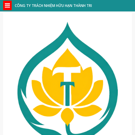
CÔNG TY TRÁCH NHIỆM HỮU HẠN THÀNH TRI