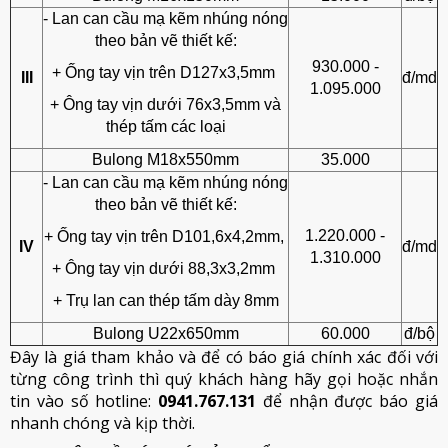
- Lan can cầu mạ kẽm nhúng nóng
theo bản vẽ thiết kế:
930.000 -
+ Ống tay vịn trên D127x3,5mm
III
đ/md
1.095.000
+ Ông tay vịn dưới 76x3,5mm và
thép tấm các loại
Bulong M18x550mm
35.000
- Lan can cầu mạ kẽm nhúng nóng
theo bản vẽ thiết kế:
1.220.000 -
+ Ống tay vịn trên D101,6x4,2mm,
IV
đ/md
1.310.000
+ Ông tay vịn dưới 88,3x3,2mm
+ Trụ lan can thép tấm dày 8mm
Bulong U22x650mm
60.000
đ/bộ
Đây là giá tham khảo và để có báo giá chính xác đối với
từng công trình thì quý khách hàng hãy gọi hoặc nhắn
tin vào số hotline:
0941.767.131
để nhận được báo giá
nhanh chóng và kịp thời.