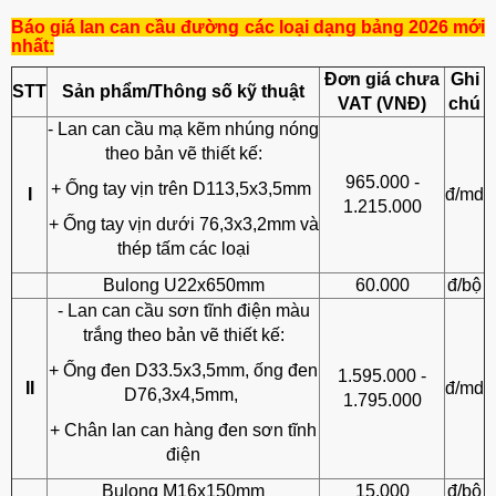
Báo giá lan can cầu đường các loại dạng bảng 2026 mới
nhất:
Đơn giá chưa
Ghi
STT
Sản phẩm/Thông số kỹ thuật
VAT (VNĐ)
chú
- Lan can cầu mạ kẽm nhúng nóng
theo bản vẽ thiết kế:
965.000 -
+ Ống tay vịn trên D113,5x3,5mm
I
đ/md
1.215.000
+ Ống tay vịn dưới 76,3x3,2mm và
thép tấm các loại
Bulong U22x650mm
60.000
đ/bộ
- Lan can cầu sơn tĩnh điện màu
trắng theo bản vẽ thiết kế:
+ Ống đen D33.5x3,5mm, ống đen
1.595.000 -
II
đ/md
D76,3x4,5mm,
1.795.000
+ Chân lan can hàng đen sơn tĩnh
điện
Bulong M16x150mm
15.000
đ/bộ