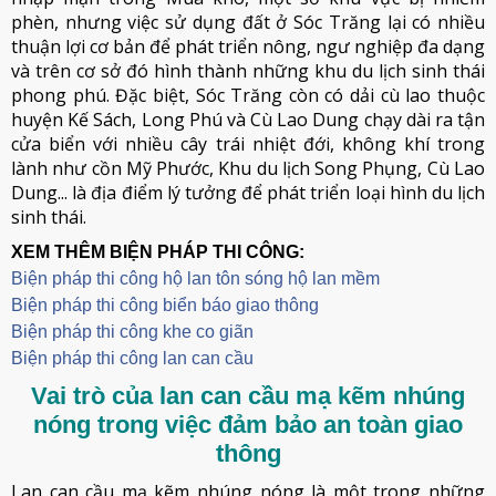
phèn, nhưng việc sử dụng đất ở Sóc Trăng lại có nhiều
thuận lợi cơ bản để phát triển nông, ngư nghiệp đa dạng
và trên cơ sở đó hình thành những khu du lịch sinh thái
phong phú. Đặc biệt, Sóc Trăng còn có dải cù lao thuộc
huyện Kế Sách, Long Phú và Cù Lao Dung chạy dài ra tận
cửa biển với nhiều cây trái nhiệt đới, không khí trong
lành như cồn Mỹ Phước, Khu du lịch Song Phụng, Cù Lao
Dung... là địa điểm lý tưởng để phát triển loại hình du lịch
sinh thái.
XEM THÊM BIỆN PHÁP THI CÔNG:
Biện pháp thi công hộ lan tôn sóng hộ lan mềm
B
iện pháp thi công biển báo giao thông
Biện pháp thi công khe co giãn
Biện pháp thi công lan can cầu
Vai trò của lan can cầu mạ kẽm nhúng
nóng trong việc đảm bảo an toàn giao
thông
Lan can cầu mạ kẽm nhúng nóng là một trong những