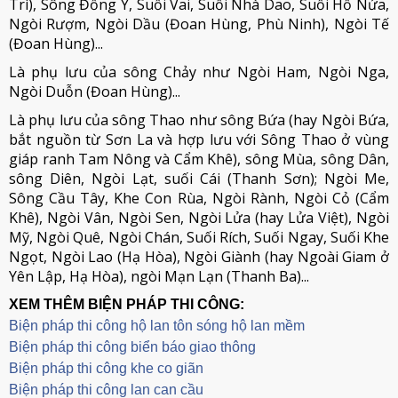
Trì), Sông Đồng Y, Suối Vai, Suối Nhà Dao, Suối Hố Nứa,
Ngòi Rượm, Ngòi Dầu (Đoan Hùng, Phù Ninh), Ngòi Tế
(Đoan Hùng)...
Là phụ lưu của sông Chảy như Ngòi Ham, Ngòi Nga,
Ngòi Duỗn (Đoan Hùng)...
Là phụ lưu của sông Thao như sông Bứa (hay Ngòi Bứa,
bắt nguồn từ Sơn La và hợp lưu với Sông Thao ở vùng
giáp ranh Tam Nông và Cẩm Khê), sông Mùa, sông Dân,
sông Diên, Ngòi Lạt, suối Cái (Thanh Sơn); Ngòi Me,
Sông Cầu Tây, Khe Con Rùa, Ngòi Rành, Ngòi Cỏ (Cẩm
Khê), Ngòi Vân, Ngòi Sen, Ngòi Lửa (hay Lửa Việt), Ngòi
Mỹ, Ngòi Quê, Ngòi Chán, Suối Rích, Suối Ngay, Suối Khe
Ngọt, Ngòi Lao (Hạ Hòa), Ngòi Giành (hay Ngoài Giam ở
Yên Lập, Hạ Hòa), ngòi Mạn Lạn (Thanh Ba)...
XEM THÊM BIỆN PHÁP THI CÔNG:
Biện pháp thi công hộ lan tôn sóng hộ lan mềm
B
iện pháp thi công biển báo giao thông
Biện pháp thi công khe co giãn
Biện pháp thi công lan can cầu