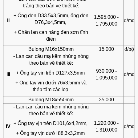
trắng theo bản vẽ thiết kế:
+ Ống đen D33.5x3,5mm, ống đen
1.595.000 -
II
đ/md
D76,3x4,5mm,
1.795.000
+ Chân lan can hàng đen sơn tĩnh
điện
Bulong M16x150mm
15.000
đ/bộ
- Lan can cầu mạ kẽm nhúng nóng
theo bản vẽ thiết kế:
930.000 -
+ Ống tay vịn trên D127x3,5mm
III
đ/md
1.095.000
+ Ông tay vịn dưới 76x3,5mm và
thép tấm các loại
Bulong M18x550mm
35.000
- Lan can cầu mạ kẽm nhúng nóng
theo bản vẽ thiết kế:
1.220.000 -
+ Ống tay vịn trên D101,6x4,2mm,
IV
đ/md
1.310.000
+ Ông tay vịn dưới 88,3x3,2mm