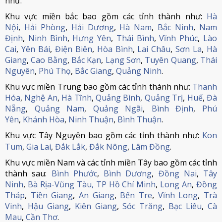
như:
Khu vực miền bắc bao gồm các tỉnh thành như:
Hà
Nội
,
Hải Phòng
,
Hải Dương
,
Hà Nam
,
Bắc Ninh
,
Nam
Định
,
Ninh Bình
,
Hưng Yên
,
Thái Bình
,
Vĩnh Phúc
,
Lào
Cai
,
Yên Bái
,
Điện Biên
,
Hòa Bình
,
Lai Châu
,
Sơn La
,
Hà
Giang
,
Cao Bằng
,
Bắc Kạn
,
Lạng Sơn
,
Tuyên Quang
,
Thái
Nguyên
,
Phú Thọ
,
Bắc Giang
,
Quảng Ninh
.
Khu vực miền Trung bao gồm các tỉnh thành như:
Thanh
Hóa
,
Nghệ An
,
Hà Tĩnh
,
Quảng Bình
,
Quảng Trị
,
Huế
,
Đà
Nẵng
,
Quảng Nam
,
Quảng Ngãi
,
Bình Định
,
Phú
Yên
,
Khánh Hòa
,
Ninh Thuận
,
Bình Thuận
.
Khu vực Tây Nguyên bao gồm các tỉnh thành như:
Kon
Tum
,
Gia Lai
,
Đắk Lắk
,
Đắk Nông
,
Lâm Đồng
.
Khu vực miền Nam và các tỉnh miền Tây bao gồm các tỉnh
thành sau:
Bình Phước
,
Bình Dương
,
Đồng Nai
,
Tây
Ninh
,
Bà Rịa-Vũng Tàu,
TP Hồ Chí Minh
,
Long An
,
Đồng
Tháp
,
Tiền Giang
,
An Giang
,
Bến Tre
,
Vĩnh Long
,
Trà
Vinh
,
Hậu Giang
,
Kiên Giang
,
Sóc Trăng
,
Bạc Liêu
,
Cà
Mau
,
Cần Thơ
.