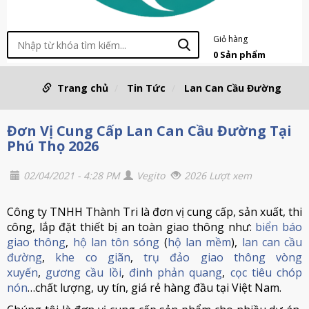
Giỏ hàng
0
Sản phẩm
Trang chủ
Tin Tức
Lan Can Cầu Đường
Đơn Vị Cung Cấp Lan Can Cầu Đường Tại
Phú Thọ 2026
02/04/2021 - 4:28 PM
Vegito
2026 Lượt xem
Công ty TNHH Thành Tri là đơn vị cung cấp, sản xuất, thi
công, lắp đặt thiết bị an toàn giao thông như:
biển báo
giao thông
,
hộ lan tôn sóng
(
hộ lan mềm
),
lan can cầu
đường
,
khe co giãn
,
trụ đảo giao thông vòng
xuyến
,
gương cầu lồi
,
đinh phản quang
,
cọc tiêu chóp
nón
…chất lượng, uy tín, giá rẻ hàng đầu tại Việt Nam.