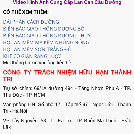
Video Hình Ảnh Cung Cấp Lan Can Cầu Đường
CÓ THỂ XEM THÊM:
DẢI PHÂN CÁCH ĐƯỜNG
BIỂN BÁO GIAO THÔNG ĐƯỜNG BỘ
BIỂN BÁO GIAO THÔNG ĐƯỜNG THỦY
HỘ LAN MỀM MẠ KẼM NHÚNG NÓNG
HỘ LAN MỀM SƠN TRẮNG ĐỎ
KHE CO GIÃN RĂNG LƯỢC
Mọi thông tin xin vui lòng liên hệ:
CÔNG TY TRÁCH NHIỆM HỮU HẠN THÀNH
TRI
Trụ sở chính: 69/1A đường 494 - Tăng Nhơn Phú A - TP.
Thủ Đức - TP. HCM
Văn phòng HN: Số nhà 17 - Tập thể 97 - Ngọc Hồi - Thanh
Trì - Hà Nội
VP Tây Nguyên: 53 TL - Ea Tu - TP. Buôn Ma Thuột - Đắk
Lắk