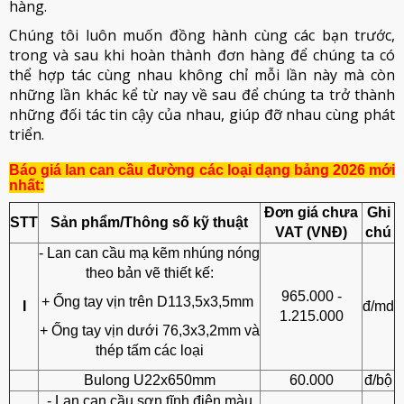
hàng.
Chúng tôi luôn muốn đồng hành cùng các bạn trước,
trong và sau khi hoàn thành đơn hàng để chúng ta có
thể hợp tác cùng nhau không chỉ mỗi lần này mà còn
những lần khác kể từ nay về sau để chúng ta trở thành
những đối tác tin cậy của nhau, giúp đỡ nhau cùng phát
triển.
Báo giá lan can cầu đường các loại dạng bảng 2026 mới
nhất:
Đơn giá chưa
Ghi
STT
Sản phẩm/Thông số kỹ thuật
VAT (VNĐ)
chú
- Lan can cầu mạ kẽm nhúng nóng
theo bản vẽ thiết kế:
965.000 -
+ Ống tay vịn trên D113,5x3,5mm
I
đ/md
1.215.000
+ Ống tay vịn dưới 76,3x3,2mm và
thép tấm các loại
Bulong U22x650mm
60.000
đ/bộ
- Lan can cầu sơn tĩnh điện màu