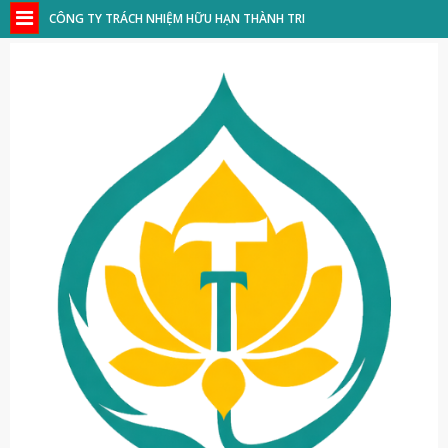
CÔNG TY TRÁCH NHIỆM HỮU HẠN THÀNH TRI