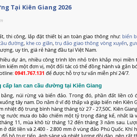
ng Tại Kiên Giang 2026
em
t, thi công, lắp đặt thiết bị an toàn giao thông như:
biển b
 cầu đường
,
khe co giãn
,
trụ đảo giao thông vòng xuyến
,
gư
lượng, uy tín, giá rẻ hàng đầu tại Việt Nam.
hiều dự án, nhiều công trình lớn nhỏ trên khắp mọi miền 
ìm kiếm một đơn vị, một đối tác có thể đồng hành và gắn bó
otline:
0941.767.131
để được hỗ trợ tư vấn miễn phí 24/7.
g cấp lan can cầu đường tại Kiên Giang
bằng, núi rừng và biển đảo. Trong đó, phần đất liền có đ
xuống tây nam. Do nằm ở vĩ độ thấp và giáp biển nên Kiên 
m nhiệt độ trung bình hàng tháng từ 27 - 27,50C. Kiên Gia
ng nước mưa do bão chiếm một tỷ trọng đáng kể, nhất là v
tháng 11, mùa khô từ tháng 12 đến tháng 3 năm sau. Lư
 ở đất liền và 2.400 - 2.800 mm ở vùng đảo Phú Quốc. Khí 
o đổ bộ trực tiếp, ánh sáng và nhiệt lượng dồi dào, nên rất t