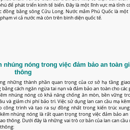
ú để phát triển kinh tế biển. Đây là một lĩnh vực mà tỉnh có
vực đồng bằng sông Cửu Long. Nước mắm Phú Quốc là một
hạm vi cả nước mà còn trên bình diện quốc tế.
m nhúng nóng trong việc đảm bảo an toàn g
thông
ng những thành phần quan trọng của cơ sở hạ tầng giao
g bằng cách ngăn ngừa tai nạn và đảm bảo an toàn cho các
 mạ kẽm nhúng nóng có khả năng chống ăn mòn, bền vững tr
a cầu và giảm chi phí bảo trì. Việc sử dụng lan can cầu mạ k
o công trình và tạo ra sự đồng nhất trong kiến trúc xung
mạ kẽm nhúng nóng là rất quan trọng trong việc đảm bảo an
ao thông. Dưới đây là những vai trò cơ bản của lan can cầ
 thông: