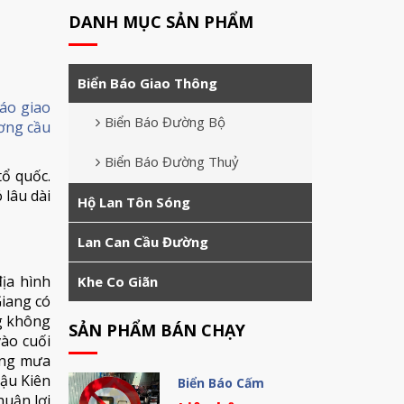
DANH MỤC SẢN PHẨM
Biển Báo Giao Thông
áo giao
Biển Báo Đường Bộ
ơng cầu
Biển Báo Đường Thuỷ
tổ quốc.
 lâu dài
Hộ Lan Tôn Sóng
Lan Can Cầu Đường
ịa hình
Khe Co Giãn
Giang có
ng không
SẢN PHẨM BÁN CHẠY
ào cuối
ợng mưa
hậu Kiên
Biển Báo Cấm
huận lợi