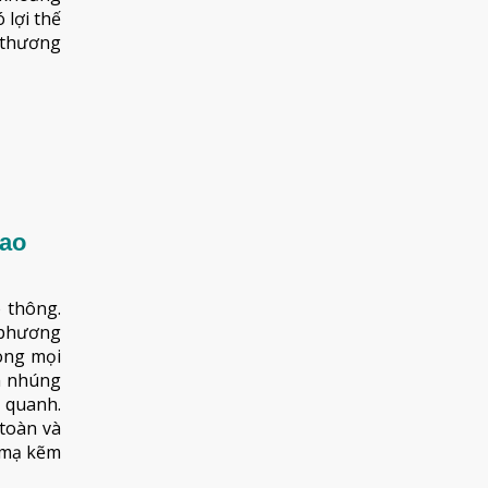
 lợi thế
 thương
iao
 thông.
 phương
ong mọi
ẽm nhúng
 quanh.
 toàn và
u mạ kẽm