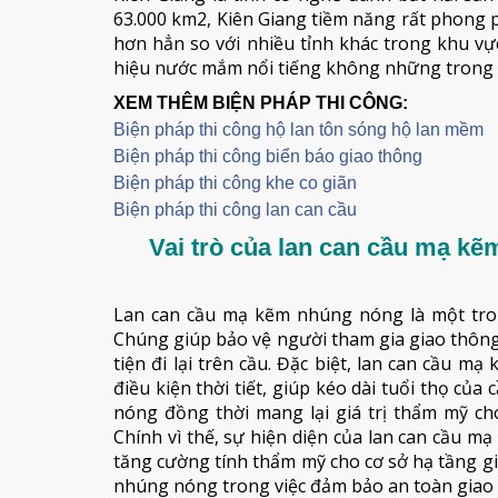
63.000 km2, Kiên Giang tiềm năng rất phong ph
hơn hẳn so với nhiều tỉnh khác trong khu 
hiệu nước mắm nổi tiếng không những trong p
XEM THÊM BIỆN PHÁP THI CÔNG:
Biện pháp thi công hộ lan tôn sóng hộ lan mềm
B
iện pháp thi công biển báo giao thông
Biện pháp thi công khe co giãn
Biện pháp thi công lan can cầu
Vai trò của lan can cầu mạ kẽ
Lan can cầu mạ kẽm nhúng nóng là một tro
Chúng giúp bảo vệ người tham gia giao thôn
tiện đi lại trên cầu. Đặc biệt, lan can cầu
điều kiện thời tiết, giúp kéo dài tuổi thọ củ
nóng đồng thời mang lại giá trị thẩm mỹ ch
Chính vì thế, sự hiện diện của lan can cầu 
tăng cường tính thẩm mỹ cho cơ sở hạ tầng gi
nhúng nóng trong việc đảm bảo an toàn giao