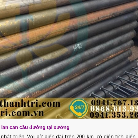
 lan can cầu đường tại xưởng
phát triển. Với bờ biển dài trên 200 km, có diện tích biể