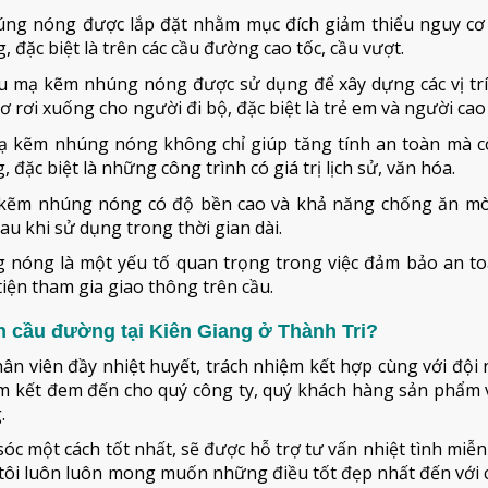
úng nóng được lắp đặt nhằm mục đích giảm thiểu nguy cơ 
 đặc biệt là trên các cầu đường cao tốc, cầu vượt.
ầu mạ kẽm nhúng nóng được sử dụng để xây dựng các vị tr
 rơi xuống cho người đi bộ, đặc biệt là trẻ em và người cao 
mạ kẽm nhúng nóng không chỉ giúp tăng tính an toàn mà c
đặc biệt là những công trình có giá trị lịch sử, văn hóa.
 kẽm nhúng nóng có độ bền cao và khả năng chống ăn mò
sau khi sử dụng trong thời gian dài.
ng nóng là một yếu tố quan trọng trong việc đảm bảo an t
iện tham gia giao thông trên cầu.
n cầu đường tại Kiên Giang ở Thành Tri?
hân viên đầy nhiệt huyết, trách nhiệm kết hợp cùng với đội
cam kết đem đến cho quý công ty, quý khách hàng sản phẩm 
.
óc một cách tốt nhất, sẽ được hỗ trợ tư vấn nhiệt tình miễn
ôi luôn luôn mong muốn những điều tốt đẹp nhất đến với c