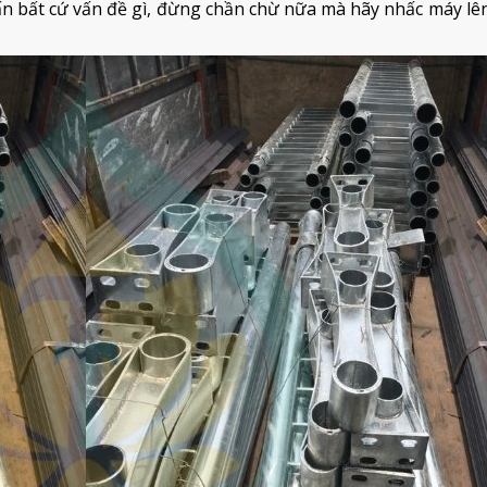
vấn bất cứ vấn đề gì, đừng chần chừ nữa mà hãy nhấc máy lên