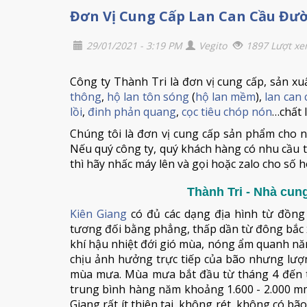
Đơn Vị Cung Cấp Lan Can Cầu Đườ
29/01/2021 - 3:19 PM
Vegito
1897 Lượt x
Công ty Thành Tri là đơn vị cung cấp, sản xuấ
thông
,
hộ lan tôn sóng
(
hộ lan mềm
),
lan can
lồi
,
đinh phản quang
,
cọc tiêu chóp nón
…chất 
Chúng tôi là đơn vị cung cấp sản phẩm cho n
Nếu quý công ty, quý khách hàng có nhu cầu t
thì hãy nhấc máy lên và gọi hoặc zalo cho số h
Thành Tri - Nhà cun
Kiên Giang
có đủ các dạng địa hình từ đồng 
tương đối bằng phẳng, thấp dần từ đông bắc 
khí hậu nhiệt đới gió mùa, nóng ẩm quanh nă
chịu ảnh hưởng trực tiếp của bão nhưng lượ
mùa mưa. Mùa mưa bắt đầu từ tháng 4 đến 
trung bình hàng năm khoảng 1.600 - 2.000 mm
Giang rất ít thiên tai, không rét, không có bã