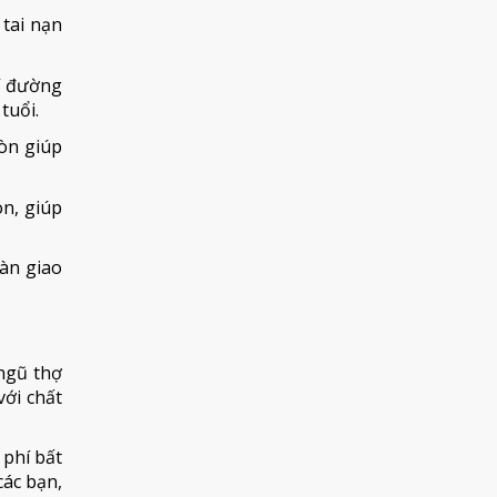
tai nạn
í đường
tuổi.
òn giúp
n, giúp
oàn giao
 ngũ thợ
với chất
 phí bất
ác bạn,