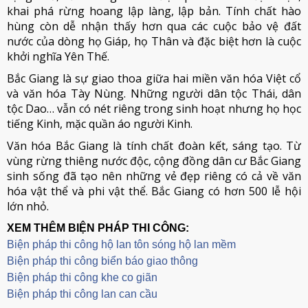
khai phá rừng hoang lập làng, lập bản. Tính chất hào
hùng còn dễ nhận thấy hơn qua các cuộc bảo vệ đất
nước của dòng họ Giáp, họ Thân và đặc biệt hơn là cuộc
khởi nghĩa Yên Thế.
Bắc Giang là sự giao thoa giữa hai miền văn hóa Việt cổ
và văn hóa Tày Nùng. Những người dân tộc Thái, dân
tộc Dao… vẫn có nét riêng trong sinh hoạt nhưng họ học
tiếng Kinh, mặc quần áo người Kinh.
Văn hóa Bắc Giang là tính chất đoàn kết, sáng tạo. Từ
vùng rừng thiêng nước độc, cộng đồng dân cư Bắc Giang
sinh sống đã tạo nên những vẻ đẹp riêng có cả về văn
hóa vật thể và phi vật thể. Bắc Giang có hơn 500 lễ hội
lớn nhỏ.
XEM THÊM BIỆN PHÁP THI CÔNG:
Biện pháp thi công hộ lan tôn sóng hộ lan mềm
B
iện pháp thi công biển báo giao thông
Biện pháp thi công khe co giãn
Biện pháp thi công lan can cầu