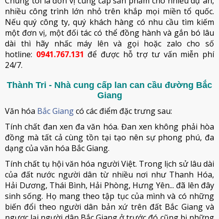
Chúng tôi là đơn vị cung cấp sản phẩm cho nhiều dự án,
nhiều công trình lớn nhỏ trên khắp mọi miền tổ quốc.
Nếu quý công ty, quý khách hàng có nhu cầu tìm kiếm
một đơn vị, một đối tác có thể đồng hành và gắn bó lâu
dài thì hãy nhấc máy lên và gọi hoặc zalo cho số
hotline:
0941.767.131
để được hỗ trợ tư vấn miễn phí
24/7.
Thành Tri - Nhà cung cấp lan can cầu đường Bắc
Giang
Văn hóa
Bắc Giang
có các điểm đặc trưng sau:
Tính chất đan xen đa văn hóa. Đan xen không phải hòa
đồng mà tất cả cùng tồn tại tạo nên sự phong phú, đa
dạng của văn hóa Bắc Giang.
Tính chất tụ hội văn hóa người Việt. Trong lịch sử lâu dài
của đất nước người dân từ nhiều nơi như Thanh Hóa,
Hải Dương, Thái Bình, Hải Phòng, Hưng Yên... đã lên đây
sinh sống. Họ mang theo tập tục của mình và có những
biến đổi theo người dân bản xứ trên đất Bắc Giang và
ngược lại người dân Bắc Giang ở trước đó cũng bị những