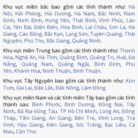
Khu vực miền bắc bao gồm các tỉnh thành như:
Hà
Nội
,
Hải Phòng
,
Hải Dương
,
Hà Nam
,
Bắc Ninh
,
Nam
Định
,
Ninh Bình
,
Hưng Yên
,
Thái Bình
,
Vĩnh Phúc
,
Lào
Cai
,
Yên Bái
,
Điện Biên
,
Hòa Bình
,
Lai Châu
,
Sơn La
,
Hà
Giang
,
Cao Bằng
,
Bắc Kạn
,
Lạng Sơn
,
Tuyên Quang
,
Thái
Nguyên
,
Phú Thọ
,
Bắc Giang
,
Quảng Ninh
.
Khu vực miền Trung bao gồm các tỉnh thành như:
Thanh
Hóa
,
Nghệ An
,
Hà Tĩnh
,
Quảng Bình
,
Quảng Trị
,
Huế
,
Đà
Nẵng
,
Quảng Nam
,
Quảng Ngãi
,
Bình Định
,
Phú
Yên
,
Khánh Hòa
,
Ninh Thuận
,
Bình Thuận
.
Khu vực Tây Nguyên bao gồm các tỉnh thành như:
Kon
Tum
,
Gia Lai
,
Đắk Lắk
,
Đắk Nông
,
Lâm Đồng
.
Khu vực miền Nam và các tỉnh miền Tây bao gồm các tỉnh
thành sau:
Bình Phước
,
Bình Dương
,
Đồng Nai
,
Tây
Ninh
,
Bà Rịa-Vũng Tàu,
TP Hồ Chí Minh
,
Long An
,
Đồng
Tháp
,
Tiền Giang
,
An Giang
,
Bến Tre
,
Vĩnh Long
,
Trà
Vinh
,
Hậu Giang
,
Kiên Giang
,
Sóc Trăng
,
Bạc Liêu
,
Cà
Mau
,
Cần Thơ
.