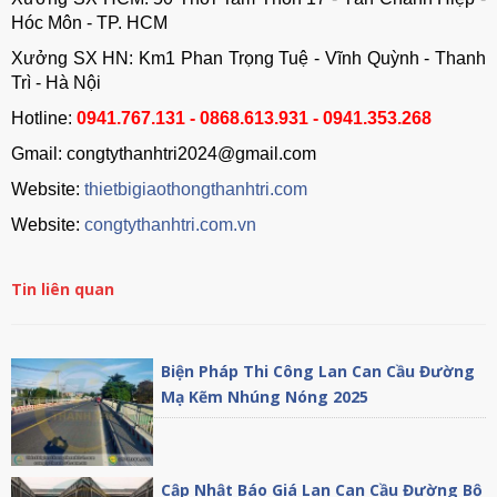
Hóc Môn - TP. HCM
Xưởng SX HN: Km1 Phan Trọng Tuệ - Vĩnh Quỳnh - Thanh
Trì - Hà Nội
Hotline:
0941.767.131 - 0868.613.931 - 0941.353.268
Gmail: congtythanhtri2024@gmail.com
Website:
thietbigiaothongthanhtri.com
Website:
congtythanhtri.com.vn
Tin liên quan
Biện Pháp Thi Công Lan Can Cầu Đường
Mạ Kẽm Nhúng Nóng 2025
Cập Nhật Báo Giá Lan Can Cầu Đường Bộ