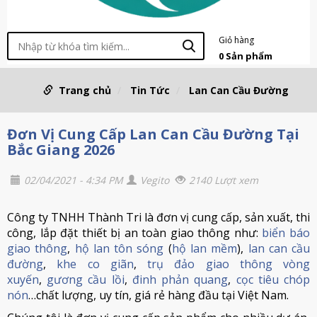
Giỏ hàng
0
Sản phẩm
Trang chủ
Tin Tức
Lan Can Cầu Đường
Đơn Vị Cung Cấp Lan Can Cầu Đường Tại
Bắc Giang 2026
02/04/2021 - 4:34 PM
Vegito
2140 Lượt xem
Công ty TNHH Thành Tri là đơn vị cung cấp, sản xuất, thi
công, lắp đặt thiết bị an toàn giao thông như:
biển báo
giao thông
,
hộ lan tôn sóng
(
hộ lan mềm
),
lan can cầu
đường
,
khe co giãn
,
trụ đảo giao thông vòng
xuyến
,
gương cầu lồi
,
đinh phản quang
,
cọc tiêu chóp
nón
…chất lượng, uy tín, giá rẻ hàng đầu tại Việt Nam.