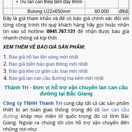
+ Trụ lan can thép tấm dày 8mm
Bulong U22x650mm
60.000
đ/bộ
Đây là giá tham khảo và để có báo giá chính xác đối với
từng công trình thì quý khách hàng hãy gọi hoặc nhắn
tin vào số hotline:
0941.767.131
để nhận được báo giá
nhanh chóng và kịp thời.
XEM THÊM VỀ BÁO GIÁ SẢN PHẨM:
Báo giá hộ lan tôn sóng mới nhất
Báo giá biển báo giao thông mới nhất
Báo giá khe co giãn các loại mới nhất
Báo giá lan can cầu đường mạ kẽm mới nhất
Thành Tri - Đơn vị hỗ trợ vận chuyển lan can cầu
đường tại Bắc Giang
Công ty TNHH Thành Tri
cung cấp tất cả các sản phẩm
thiết bị an toàn giao thông trong đó có
lan can cầu
đường
khắp mọi miền tổ quốc trong đó có tỉnh Bắc
Giang. Ngoài ra chúng tôi còn hỗ trợ vận chuyển đến
những nơi như: