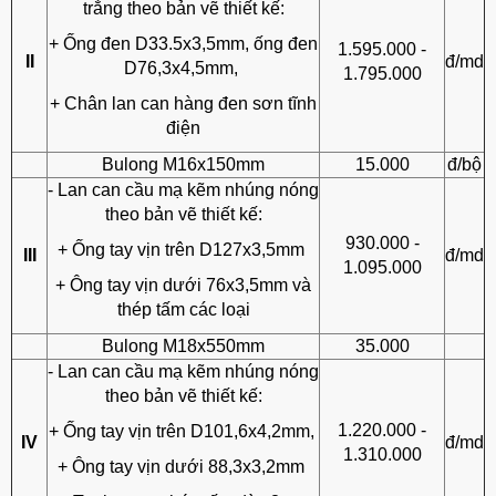
trắng theo bản vẽ thiết kế:
+ Ống đen D33.5x3,5mm, ống đen
1.595.000 -
II
đ/md
D76,3x4,5mm,
1.795.000
+ Chân lan can hàng đen sơn tĩnh
điện
Bulong M16x150mm
15.000
đ/bộ
- Lan can cầu mạ kẽm nhúng nóng
theo bản vẽ thiết kế:
930.000 -
+ Ống tay vịn trên D127x3,5mm
III
đ/md
1.095.000
+ Ông tay vịn dưới 76x3,5mm và
thép tấm các loại
Bulong M18x550mm
35.000
- Lan can cầu mạ kẽm nhúng nóng
theo bản vẽ thiết kế:
1.220.000 -
+ Ống tay vịn trên D101,6x4,2mm,
IV
đ/md
1.310.000
+ Ông tay vịn dưới 88,3x3,2mm