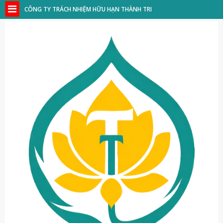
CÔNG TY TRÁCH NHIỆM HỮU HẠN THÀNH TRI