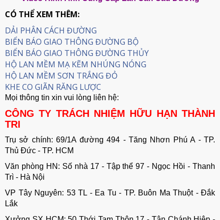
CÓ THỂ XEM THÊM:
DẢI PHÂN CÁCH ĐƯỜNG
BIỂN BÁO GIAO THÔNG ĐƯỜNG BỘ
BIỂN BÁO GIAO THÔNG ĐƯỜNG THỦY
HỘ LAN MỀM MẠ KẼM NHÚNG NÓNG
HỘ LAN MỀM SƠN TRẮNG ĐỎ
KHE CO GIÃN RĂNG LƯỢC
Mọi thông tin xin vui lòng liên hệ:
CÔNG TY TRÁCH NHIỆM HỮU HẠN THÀNH
TRI
Trụ sở chính: 69/1A đường 494 - Tăng Nhơn Phú A - TP.
Thủ Đức - TP. HCM
Văn phòng HN: Số nhà 17 - Tập thể 97 - Ngọc Hồi - Thanh
Trì - Hà Nội
VP Tây Nguyên: 53 TL - Ea Tu - TP. Buôn Ma Thuột - Đắk
Lắk
Xưởng SX HCM: 50 Thới Tam Thôn 17 - Tân Chánh Hiệp -