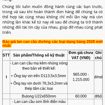
Chúng tôi luôn muốn đồng hành cùng các bạn trước,
trong và sau khi hoàn thành đơn hàng để chúng ta có
thể hợp tác cùng nhau không chỉ mỗi lần này mà còn
những lần khác kể từ nay về sau để chúng ta trở thành
những đối tác tin cậy của nhau, giúp đỡ nhau cùng phát
triển.
Báo giá lan can cầu đường các loại dạng bảng 2026 mới
nhất:
Đơn giá chưa
Ghi
STT
Sản phẩm/Thông số kỹ thuật
VAT (VNĐ)
chú
- Lan can cầu mạ kẽm nhúng nóng
theo bản vẽ thiết kế:
965.000 -
+ Ống tay vịn trên D113,5x3,5mm
I
đ/md
1.215.000
+ Ống tay vịn dưới 76,3x3,2mm và
thép tấm các loại
Bulong U22x650mm
60.000
đ/bộ
- Lan can cầu sơn tĩnh điện màu