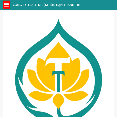
CÔNG TY TRÁCH NHIỆM HỮU HẠN THÀNH TRI