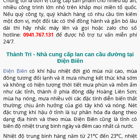
Chúng tôi là đơn vị cung cấp sản phẩm cho nhiều dự án,
nhiều công trình lớn nhỏ trên khắp mọi miền tổ quốc.
Nếu quý công ty, quý khách hàng có nhu cầu tìm kiếm
một đơn vị, một đối tác có thể đồng hành và gắn bó lâu
dài thì hãy nhấc máy lên và gọi hoặc zalo cho số
hotline:
0941.767.131
để được hỗ trợ tư vấn miễn phí
24/7.
Thành Tri - Nhà cung cấp lan can cầu đường tại
Điện Biên
Điện Biên
có khí hậu nhiệt đới gió mùa núi cao, mùa
đông tương đối lạnh và ít mưa nhưng kết thúc khá sớm
và không có hiện tượng thời tiết mưa phùn và mồm ẩm
như các tỉnh, thành ở phía đông dãy Hoàng Liên Sơn;
mùa hạ nóng, mưa nhiều với các đặc tính diễn biến thất
thường; chịu ảnh hưởng của gió tây khô và nóng. Nét
đặc trưng khí hậu ở tỉnh là sự phân hóa đa dạng theo
dạng địa hình và theo mùa. Điện Biên cũng là tỉnh có
biên độ nhiệt trung bình ngày và đêm cao nhất cả nước.
Nhiệt độ trung bình hàng năm từ 21°C đến 23°C, nhiệt