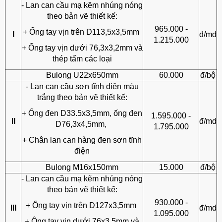
- Lan can cầu mạ kẽm nhúng nóng
theo bản vẽ thiết kế:
965.000 -
+ Ống tay vịn trên D113,5x3,5mm
I
đ/md
1.215.000
+ Ống tay vịn dưới 76,3x3,2mm và
thép tấm các loại
Bulong U22x650mm
60.000
đ/bộ
- Lan can cầu sơn tĩnh điện màu
trắng theo bản vẽ thiết kế:
+ Ống đen D33.5x3,5mm, ống đen
1.595.000 -
II
đ/md
D76,3x4,5mm,
1.795.000
+ Chân lan can hàng đen sơn tĩnh
điện
Bulong M16x150mm
15.000
đ/bộ
- Lan can cầu mạ kẽm nhúng nóng
theo bản vẽ thiết kế:
930.000 -
+ Ống tay vịn trên D127x3,5mm
III
đ/md
1.095.000
+ Ông tay vịn dưới 76x3,5mm và