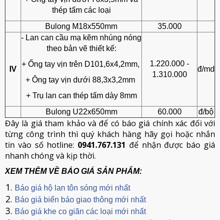
thép tấm các loại
Bulong M18x550mm
35.000
- Lan can cầu mạ kẽm nhúng nóng
theo bản vẽ thiết kế:
1.220.000 -
+ Ống tay vịn trên D101,6x4,2mm,
IV
đ/md
1.310.000
+ Ông tay vịn dưới 88,3x3,2mm
+ Trụ lan can thép tấm dày 8mm
Bulong U22x650mm
60.000
đ/bộ
Đây là giá tham khảo và để có báo giá chính xác đối với
từng công trình thì quý khách hàng hãy gọi hoặc nhắn
tin vào số hotline:
0941.767.131
để nhận được báo giá
nhanh chóng và kịp thời.
XEM THÊM VỀ BÁO GIÁ SẢN PHẨM:
Báo giá hộ lan tôn sóng mới nhất
Báo giá biển báo giao thông mới nhất
Báo giá khe co giãn các loại mới nhất