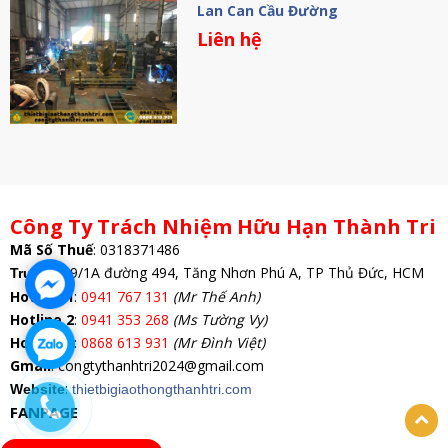
Lan Can Cầu Đường
Liên hệ
Công Ty Trách Nhiệm Hữu Hạn Thành Tri
Mã Số Thuế
:
0318371486
: 69/1A đường 494, Tăng Nhơn Phú A, TP Thủ Đức, HCM
Trụ Sở
Hotline 1
:
0941 767 131
(Mr Thế Anh)
Hotline 2
:
0941 353 268
(Ms Tường Vy)
Hotline 3
:
0868 613 931
(Mr Đình Việt)
Gmail
: congtythanhtri2024@gmail.com
:
Website
thietbigiaothongthanhtri.com
FANPAGE