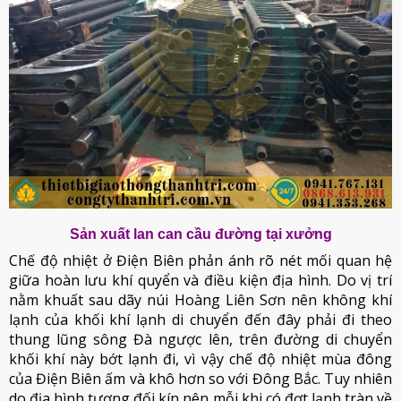
Sản xuất lan can cầu đường tại xưởng
Chế độ nhiệt ở Điện Biên phản ánh rõ nét mối quan hệ
giữa hoàn lưu khí quyển và điều kiện địa hình. Do vị trí
nằm khuất sau dãy núi Hoàng Liên Sơn nên không khí
lạnh của khối khí lạnh di chuyển đến đây phải đi theo
thung lũng sông Đà ngược lên, trên đường di chuyển
khối khí này bớt lạnh đi, vì vậy chế độ nhiệt mùa đông
của Điện Biên ấm và khô hơn so với Đông Bắc. Tuy nhiên
do địa hình tương đối kín nên mỗi khi có đợt lạnh tràn về