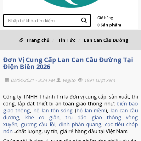
Giỏ hàng
0
Sản phẩm
Trang chủ
Tin Tức
Lan Can Cầu Đường
Đơn Vị Cung Cấp Lan Can Cầu Đường Tại
Điện Biên 2026
02/04/2021 - 3:34 PM
Vegito
1991 Lượt xem
Công ty TNHH Thành Tri là đơn vị cung cấp, sản xuất, thi
công, lắp đặt thiết bị an toàn giao thông như:
biển báo
giao thông
,
hộ lan tôn sóng
(
hộ lan mềm
),
lan can cầu
đường
,
khe co giãn
,
trụ đảo giao thông vòng
xuyến
,
gương cầu lồi
,
đinh phản quang
,
cọc tiêu chóp
nón
…chất lượng, uy tín, giá rẻ hàng đầu tại Việt Nam.