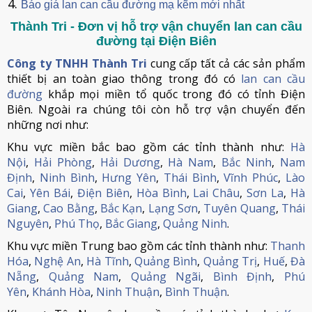
Báo giá lan can cầu đường mạ kẽm mới nhất
Thành Tri - Đơn vị hỗ trợ vận chuyển lan can cầu
đường tại Điện Biên
Công ty TNHH Thành Tri
cung cấp tất cả các sản phẩm
thiết bị an toàn giao thông trong đó có
lan can cầu
đường
khắp mọi miền tổ quốc trong đó có tỉnh Điện
Biên. Ngoài ra chúng tôi còn hỗ trợ vận chuyển đến
những nơi như:
Khu vực miền bắc bao gồm các tỉnh thành như:
Hà
Nội
,
Hải Phòng
,
Hải Dương
,
Hà Nam
,
Bắc Ninh
,
Nam
Định
,
Ninh Bình
,
Hưng Yên
,
Thái Bình
,
Vĩnh Phúc
,
Lào
Cai
,
Yên Bái
,
Điện Biên
,
Hòa Bình
,
Lai Châu
,
Sơn La
,
Hà
Giang
,
Cao Bằng
,
Bắc Kạn
,
Lạng Sơn
,
Tuyên Quang
,
Thái
Nguyên
,
Phú Thọ
,
Bắc Giang
,
Quảng Ninh
.
Khu vực miền Trung bao gồm các tỉnh thành như:
Thanh
Hóa
,
Nghệ An
,
Hà Tĩnh
,
Quảng Bình
,
Quảng Trị
,
Huế
,
Đà
Nẵng
,
Quảng Nam
,
Quảng Ngãi
,
Bình Định
,
Phú
Yên
,
Khánh Hòa
,
Ninh Thuận
,
Bình Thuận
.