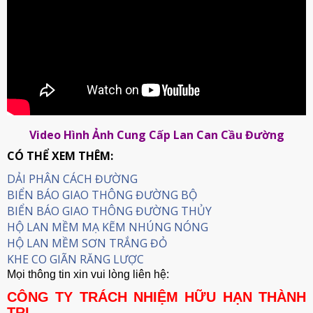
Video Hình Ảnh Cung Cấp Lan Can Cầu Đường
CÓ THỂ XEM THÊM:
DẢI PHÂN CÁCH ĐƯỜNG
BIỂN BÁO GIAO THÔNG ĐƯỜNG BỘ
BIỂN BÁO GIAO THÔNG ĐƯỜNG THỦY
HỘ LAN MỀM MẠ KẼM NHÚNG NÓNG
HỘ LAN MỀM SƠN TRẮNG ĐỎ
KHE CO GIÃN RĂNG LƯỢC
Mọi thông tin xin vui lòng liên hệ:
CÔNG TY TRÁCH NHIỆM HỮU HẠN THÀNH
TRI