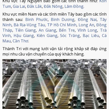
Khu vực Tây Nguyên bao gồm các tỉnh thành như:
Kon
Tum
,
Gia Lai
,
Đắk Lắk
,
Đắk Nông
,
Lâm Đồng
.
Khu vực miền Nam và các tỉnh miền Tây bao gồm các tỉnh
thành sau:
Bình Phước
,
Bình Dương
,
Đồng Nai
,
Tây
Ninh
,
Bà Rịa-Vũng Tàu,
TP Hồ Chí Minh
,
Long An
,
Đồng
Tháp
,
Tiền Giang
,
An Giang
,
Bến Tre
,
Vĩnh Long
,
Trà
Vinh
,
Hậu Giang
,
Kiên Giang
,
Sóc Trăng
,
Bạc Liêu
,
Cà
Mau
,
Cần Thơ
.
Thành Tri với mạng lưới vận tải rộng khắp sẽ đáp ứng
mọi nhu cầu vận chuyển của quý khách hàng.