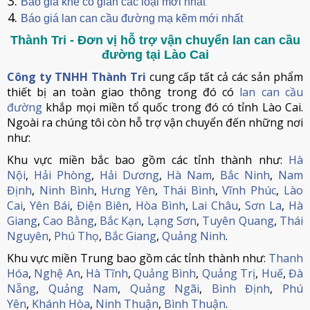
Báo giá khe co giãn các loại mới nhất
Báo giá lan can cầu đường mạ kẽm mới nhất
Thành Tri - Đơn vị hỗ trợ vận chuyển lan can cầu
đường tại Lào Cai
Công ty TNHH Thành Tri
cung cấp tất cả các sản phẩm
thiết bị an toàn giao thông trong đó có
lan can cầu
đường
khắp mọi miền tổ quốc trong đó có tỉnh Lào Cai.
Ngoài ra chúng tôi còn hỗ trợ vận chuyển đến những nơi
như:
Khu vực miền bắc bao gồm các tỉnh thành như:
Hà
Nội
,
Hải Phòng
,
Hải Dương
,
Hà Nam
,
Bắc Ninh
,
Nam
Định
,
Ninh Bình
,
Hưng Yên
,
Thái Bình
,
Vĩnh Phúc
,
Lào
Cai
,
Yên Bái
,
Điện Biên
,
Hòa Bình
,
Lai Châu
,
Sơn La
,
Hà
Giang
,
Cao Bằng
,
Bắc Kạn
,
Lạng Sơn
,
Tuyên Quang
,
Thái
Nguyên
,
Phú Thọ
,
Bắc Giang
,
Quảng Ninh
.
Khu vực miền Trung bao gồm các tỉnh thành như:
Thanh
Hóa
,
Nghệ An
,
Hà Tĩnh
,
Quảng Bình
,
Quảng Trị
,
Huế
,
Đà
Nẵng
,
Quảng Nam
,
Quảng Ngãi
,
Bình Định
,
Phú
Yên
,
Khánh Hòa
,
Ninh Thuận
,
Bình Thuận
.