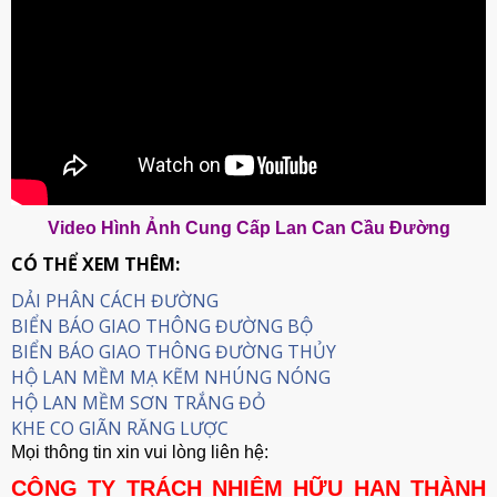
Video Hình Ảnh Cung Cấp Lan Can Cầu Đường
CÓ THỂ XEM THÊM:
DẢI PHÂN CÁCH ĐƯỜNG
BIỂN BÁO GIAO THÔNG ĐƯỜNG BỘ
BIỂN BÁO GIAO THÔNG ĐƯỜNG THỦY
HỘ LAN MỀM MẠ KẼM NHÚNG NÓNG
HỘ LAN MỀM SƠN TRẮNG ĐỎ
KHE CO GIÃN RĂNG LƯỢC
Mọi thông tin xin vui lòng liên hệ:
CÔNG TY TRÁCH NHIỆM HỮU HẠN THÀNH