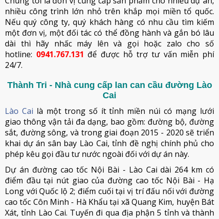
Chúng tôi là đơn vị cung cấp sản phẩm cho nhiều dự án,
nhiều công trình lớn nhỏ trên khắp mọi miền tổ quốc.
Nếu quý công ty, quý khách hàng có nhu cầu tìm kiếm
một đơn vị, một đối tác có thể đồng hành và gắn bó lâu
dài thì hãy nhấc máy lên và gọi hoặc zalo cho số
hotline:
0941.767.131
để được hỗ trợ tư vấn miễn phí
24/7.
Thành Tri - Nhà cung cấp lan can cầu đường Lào
Cai
Lào Cai
là một trong số ít tỉnh miền núi có mạng lưới
giao thông vận tải đa dạng, bao gồm: đường bộ, đường
sắt, đường sông, và trong giai đoạn 2015 - 2020 sẽ triển
khai dự án sân bay Lào Cai, tỉnh đề nghị chính phủ cho
phép kêu gọi đầu tư nước ngoài đối với dự án này.
Dự án đường cao tốc Nội Bài - Lào Cai dài 264 km có
điểm đầu tại nút giao của đường cao tốc Nội Bài - Hạ
Long với Quốc lộ 2; điểm cuối tại vị trí đấu nối với đường
cao tốc Côn Minh - Hà Khẩu tại xã Quang Kim, huyện Bát
Xát, tỉnh Lào Cai. Tuyến đi qua địa phận 5 tỉnh và thành