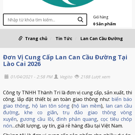
Giỏ hàng
0
Sản phẩm
Trang chủ
Tin Tức
Lan Can Cầu Đường
Đơn Vị Cung Cấp Lan Can Cầu Đường Tại
Lào Cai 2026
01/04/2021 - 2:58 PM
Vegito
2188 Lượt xem
Công ty TNHH Thành Tri là đơn vị cung cấp, sản xuất, thi
công, lắp đặt thiết bị an toàn giao thông như:
biển báo
giao thông
,
hộ lan tôn sóng
(
hộ lan mềm
),
lan can cầu
đường
,
khe co giãn
,
trụ đảo giao thông vòng
xuyến
,
gương cầu lồi
,
đinh phản quang
,
cọc tiêu chóp
nón
…chất lượng, uy tín, giá rẻ hàng đầu tại Việt Nam.