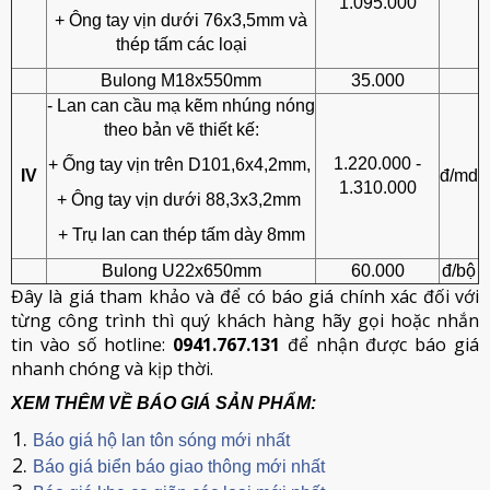
1.095.000
+ Ông tay vịn dưới 76x3,5mm và
thép tấm các loại
Bulong M18x550mm
35.000
- Lan can cầu mạ kẽm nhúng nóng
theo bản vẽ thiết kế:
1.220.000 -
+ Ống tay vịn trên D101,6x4,2mm,
IV
đ/md
1.310.000
+ Ông tay vịn dưới 88,3x3,2mm
+ Trụ lan can thép tấm dày 8mm
Bulong U22x650mm
60.000
đ/bộ
Đây là giá tham khảo và để có báo giá chính xác đối với
từng công trình thì quý khách hàng hãy gọi hoặc nhắn
tin vào số hotline:
0941.767.131
để nhận được báo giá
nhanh chóng và kịp thời.
XEM THÊM VỀ BÁO GIÁ SẢN PHẨM:
Báo giá hộ lan tôn sóng mới nhất
Báo giá biển báo giao thông mới nhất