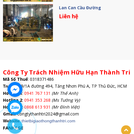
Lan Can Cầu Đường
Liên hệ
Công Ty Trách Nhiệm Hữu Hạn Thành Tri
Mã Số Thuế
:
0318371486
: 69/1A đường 494, Tăng Nhơn Phú A, TP Thủ Đức, HCM
Trụ Sở
Hotline 1
:
0941 767 131
(Mr Thế Anh)
Hotline 2
:
0941 353 268
(Ms Tường Vy)
Hotline 3
:
0868 613 931
(Mr Đình Việt)
Gmail
: congtythanhtri2024@gmail.com
:
Website
thietbigiaothongthanhtri.com
FANPAGE