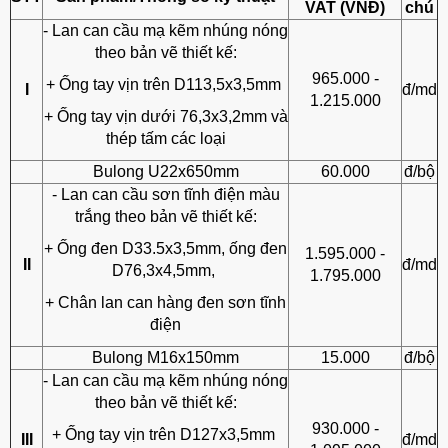
VAT (VNĐ)
chú
- Lan can cầu mạ kẽm nhúng nóng
theo bản vẽ thiết kế:
965.000 -
+ Ống tay vịn trên D113,5x3,5mm
I
đ/md
1.215.000
+ Ống tay vịn dưới 76,3x3,2mm và
thép tấm các loại
Bulong U22x650mm
60.000
đ/bộ
- Lan can cầu sơn tĩnh điện màu
trắng theo bản vẽ thiết kế:
+ Ống đen D33.5x3,5mm, ống đen
1.595.000 -
II
đ/md
D76,3x4,5mm,
1.795.000
+ Chân lan can hàng đen sơn tĩnh
điện
Bulong M16x150mm
15.000
đ/bộ
- Lan can cầu mạ kẽm nhúng nóng
theo bản vẽ thiết kế:
930.000 -
+ Ống tay vịn trên D127x3,5mm
III
đ/md