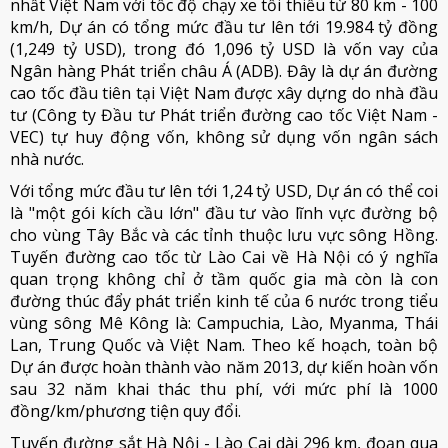
nhất Việt Nam với tốc độ chạy xe tối thiểu từ 80 km - 100
km/h, Dự án có tổng mức đầu tư lên tới 19.984 tỷ đồng
(1,249 tỷ USD), trong đó 1,096 tỷ USD là vốn vay của
Ngân hàng Phát triển châu Á (ADB). Đây là dự án đường
cao tốc đầu tiên tại Việt Nam được xây dựng do nhà đầu
tư (Công ty Đầu tư Phát triển đường cao tốc Việt Nam -
VEC) tự huy động vốn, không sử dụng vốn ngân sách
nhà nước.
Với tổng mức đầu tư lên tới 1,24 tỷ USD, Dự án có thể coi
là "một gói kích cầu lớn" đầu tư vào lĩnh vực đường bộ
cho vùng Tây Bắc và các tỉnh thuộc lưu vực sông Hồng.
Tuyến đường cao tốc từ Lào Cai về Hà Nội có ý nghĩa
quan trọng không chỉ ở tầm quốc gia mà còn là con
đường thúc đẩy phát triển kinh tế của 6 nước trong tiểu
vùng sông Mê Kông là: Campuchia, Lào, Myanma, Thái
Lan, Trung Quốc và Việt Nam. Theo kế hoạch, toàn bộ
Dự án được hoàn thành vào năm 2013, dự kiến hoàn vốn
sau 32 năm khai thác thu phí, với mức phí là 1000
đồng/km/phương tiện quy đổi.
Tuyến đường sắt Hà Nội - Lào Cai dài 296 km, đoạn qua