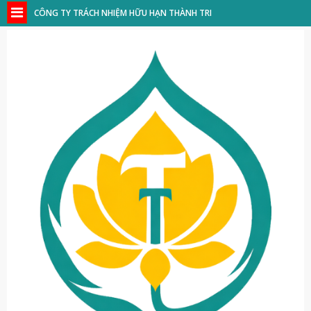
CÔNG TY TRÁCH NHIỆM HỮU HẠN THÀNH TRI