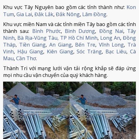
Khu vực Tây Nguyên bao gồm các tỉnh thành như:
Kon
Tum
,
Gia Lai
,
Đắk Lắk
,
Đắk Nông
,
Lâm Đồng
.
Khu vực miền Nam và các tỉnh miền Tây bao gồm các tỉnh
thành sau:
Bình Phước
,
Bình Dương
,
Đồng Nai
,
Tây
Ninh
,
Bà Rịa-Vũng Tàu,
TP Hồ Chí Minh
,
Long An
,
Đồng
Tháp
,
Tiền Giang
,
An Giang
,
Bến Tre
,
Vĩnh Long
,
Trà
Vinh
,
Hậu Giang
,
Kiên Giang
,
Sóc Trăng
,
Bạc Liêu
,
Cà
Mau
,
Cần Thơ
.
Thành Tri với mạng lưới vận tải rộng khắp sẽ đáp ứng
mọi nhu cầu vận chuyển của quý khách hàng.