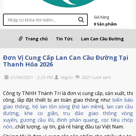
Giỏ hàng
0
Sản phẩm
Trang chủ
Tin Tức
Lan Can Cầu Đường
Đơn Vị Cung Cấp Lan Can Cầu Đường Tại
Thanh Hóa 2026
01/04/2021 - 2:25 PM
Vegito
2601 Lượt xem
Công ty TNHH Thành Tri là đơn vị cung cấp, sản xuất, thi
công, lắp đặt thiết bị an toàn giao thông như:
biển báo
giao thông
,
hộ lan tôn sóng
(
hộ lan mềm
),
lan can cầu
đường
,
khe co giãn
,
trụ đảo giao thông vòng
xuyến
,
gương cầu lồi
,
đinh phản quang
,
cọc tiêu chóp
nón
…chất lượng, uy tín, giá rẻ hàng đầu tại Việt Nam.