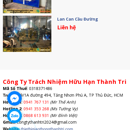
Lan Can Cầu Đường
Liên hệ
Công Ty Trách Nhiệm Hữu Hạn Thành Tri
Mã Số Thuế
:
0318371486
: 69/1A đường 494, Tăng Nhơn Phú A, TP Thủ Đức, HCM
Trụ Sở
Hotline 1
:
0941 767 131
(Mr Thế Anh)
Hotline 2
:
0941 353 268
(Ms Tường Vy)
Hotline 3
:
0868 613 931
(Mr Đình Việt)
Gmail
: congtythanhtri2024@gmail.com
:
Website
thietbigiaothongthanhtri.com