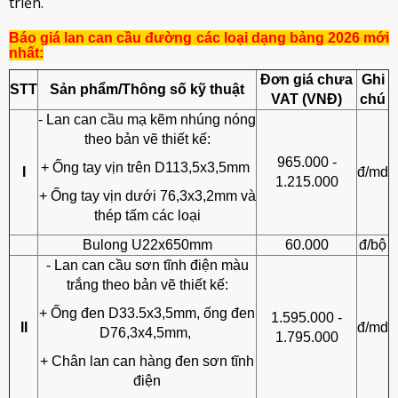
triển.
Báo giá lan can cầu đường các loại dạng bảng 2026 mới
nhất:
Đơn giá chưa
Ghi
STT
Sản phẩm/Thông số kỹ thuật
VAT (VNĐ)
chú
- Lan can cầu mạ kẽm nhúng nóng
theo bản vẽ thiết kế:
965.000 -
+ Ống tay vịn trên D113,5x3,5mm
I
đ/md
1.215.000
+ Ống tay vịn dưới 76,3x3,2mm và
thép tấm các loại
Bulong U22x650mm
60.000
đ/bộ
- Lan can cầu sơn tĩnh điện màu
trắng theo bản vẽ thiết kế:
+ Ống đen D33.5x3,5mm, ống đen
1.595.000 -
II
đ/md
D76,3x4,5mm,
1.795.000
+ Chân lan can hàng đen sơn tĩnh
điện