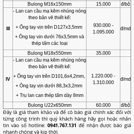
Bulong M16x150mm
15.000
đ/bộ
- Lan can cầu mạ kẽm nhúng nóng
theo bản vẽ thiết kế:
930.000 -
+ Ống tay vịn trên D127x3,5mm
III
đ/md
1.095.000
+ Ông tay vịn dưới 76x3,5mm và
thép tấm các loại
Bulong M18x550mm
35.000
- Lan can cầu mạ kẽm nhúng nóng
theo bản vẽ thiết kế:
1.220.000 -
+ Ống tay vịn trên D101,6x4,2mm,
IV
đ/md
1.310.000
+ Ông tay vịn dưới 88,3x3,2mm
+ Trụ lan can thép tấm dày 8mm
Bulong U22x650mm
60.000
đ/bộ
Đây là giá tham khảo và để có báo giá chính xác đối với
từng công trình thì quý khách hàng hãy gọi hoặc nhắn
tin vào số hotline:
0941.767.131
để nhận được báo giá
nhanh chóng và kịp thời.