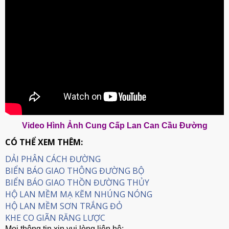
Video Hình Ảnh Cung Cấp Lan Can Cầu Đường
CÓ THỂ XEM THÊM:
DẢI PHÂN CÁCH ĐƯỜNG
BIỂN BÁO GIAO THÔNG ĐƯỜNG BỘ
BIỂN BÁO GIAO THỒN ĐƯỜNG THỦY
HỘ LAN MỀM MẠ KẼM NHÚNG NÓNG
HỘ LAN MỀM SƠN TRẮNG ĐỎ
KHE CO GIÃN RĂNG LƯỢC
Mọi thông tin xin vui lòng liên hệ: