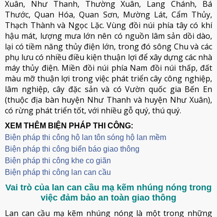
Xuân, Như Thanh, Thường Xuân, Lang Chánh, Bá
Thước, Quan Hóa, Quan Sơn, Mường Lát, Cẩm Thủy,
Thạch Thành và Ngọc Lặc. Vùng đồi núi phía tây có khí
hậu mát, lượng mưa lớn nên có nguồn lâm sản dồi dào,
lại có tiềm năng thủy điện lớn, trong đó sông Chu và các
phụ lưu có nhiều điều kiện thuận lợi để xây dựng các nhà
máy thủy điện. Miền đồi núi phía Nam đồi núi thấp, đất
màu mỡ thuận lợi trong việc phát triển cây công nghiệp,
lâm nghiệp, cây đặc sản và có Vườn quốc gia Bến En
(thuộc địa bàn huyện Như Thanh và huyện Như Xuân),
có rừng phát triển tốt, với nhiều gỗ quý, thú quý.
XEM THÊM BIỆN PHÁP THI CÔNG:
Biện pháp thi công hộ lan tôn sóng hộ lan mềm
B
iện pháp thi công biển báo giao thông
Biện pháp thi công khe co giãn
Biện pháp thi công lan can cầu
Vai trò của lan can cầu mạ kẽm nhúng nóng trong
việc đảm bảo an toàn giao thông
Lan can cầu mạ kẽm nhúng nóng là một trong những