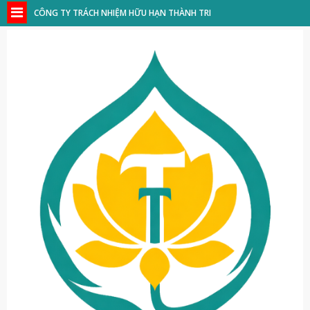
CÔNG TY TRÁCH NHIỆM HỮU HẠN THÀNH TRI