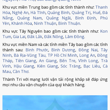
Khu vực miền Trung bao gồm các tỉnh thành như:
Thanh
Hóa
,
Nghệ An
,
Hà Tĩnh
,
Quảng Bình
,
Quảng Trị
,
Huế
,
Đà
Nẵng
,
Quảng Nam
,
Quảng Ngãi
,
Bình Định
,
Phú
Yên
,
Khánh Hòa
,
Ninh Thuận
,
Bình Thuận
.
Khu vực Tây Nguyên bao gồm các tỉnh thành như:
Kon
Tum
,
Gia Lai
,
Đắk Lắk
,
Đắk Nông
,
Lâm Đồng
.
Khu vực miền Nam và các tỉnh miền Tây bao gồm các tỉnh
thành sau:
Bình Phước
,
Bình Dương
,
Đồng Nai
,
Tây
Ninh
,
Bà Rịa-Vũng Tàu,
TP Hồ Chí Minh
,
Long An
,
Đồng
Tháp
,
Tiền Giang
,
An Giang
,
Bến Tre
,
Vĩnh Long
,
Trà
Vinh
,
Hậu Giang
,
Kiên Giang
,
Sóc Trăng
,
Bạc Liêu
,
Cà
Mau
,
Cần Thơ
.
Thành Tri với mạng lưới vận tải rộng khắp sẽ đáp ứng
mọi nhu cầu vận chuyển của quý khách hàng.