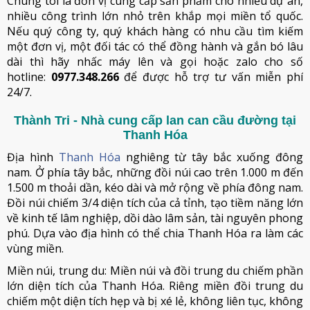
Chúng tôi là đơn vị cung cấp sản phẩm cho nhiều dự án,
nhiều công trình lớn nhỏ trên khắp mọi miền tổ quốc.
Nếu quý công ty, quý khách hàng có nhu cầu tìm kiếm
một đơn vị, một đối tác có thể đồng hành và gắn bó lâu
dài thì hãy nhấc máy lên và gọi hoặc zalo cho số
hotline:
0977.348.266
để được hỗ trợ tư vấn miễn phí
24/7.
Thành Tri - Nhà cung cấp lan can cầu đường tại
Thanh Hóa
Địa hình
Thanh Hóa
nghiêng từ tây bắc xuống đông
nam. Ở phía tây bắc, những đồi núi cao trên 1.000 m đến
1.500 m thoải dần, kéo dài và mở rộng về phía đông nam.
Đồi núi chiếm 3/4 diện tích của cả tỉnh, tạo tiềm năng lớn
về kinh tế lâm nghiệp, dồi dào lâm sản, tài nguyên phong
phú. Dựa vào địa hình có thể chia Thanh Hóa ra làm các
vùng miền.
Miền núi, trung du: Miền núi và đồi trung du chiếm phần
lớn diện tích của Thanh Hóa. Riêng miền đồi trung du
chiếm một diện tích hẹp và bị xé lẻ, không liên tục, không