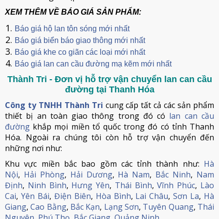
XEM THÊM VỀ BÁO GIÁ SẢN PHẨM:
Báo giá hộ lan tôn sóng mới nhất
Báo giá biển báo giao thông mới nhất
Báo giá khe co giãn các loại mới nhất
Báo giá lan can cầu đường mạ kẽm mới nhất
Thành Tri - Đơn vị hỗ trợ vận chuyển lan can cầu
đường tại Thanh Hóa
Công ty TNHH Thành Tri
cung cấp tất cả các sản phẩm
thiết bị an toàn giao thông trong đó có
lan can cầu
đường
khắp mọi miền tổ quốc trong đó có tỉnh Thanh
Hóa. Ngoài ra chúng tôi còn hỗ trợ vận chuyển đến
những nơi như:
Khu vực miền bắc bao gồm các tỉnh thành như:
Hà
Nội
,
Hải Phòng
,
Hải Dương
,
Hà Nam
,
Bắc Ninh
,
Nam
Định
,
Ninh Bình
,
Hưng Yên
,
Thái Bình
,
Vĩnh Phúc
,
Lào
Cai
,
Yên Bái
,
Điện Biên
,
Hòa Bình
,
Lai Châu
,
Sơn La
,
Hà
Giang
,
Cao Bằng
,
Bắc Kạn
,
Lạng Sơn
,
Tuyên Quang
,
Thái
Nguyên
,
Phú Thọ
,
Bắc Giang
,
Quảng Ninh
.