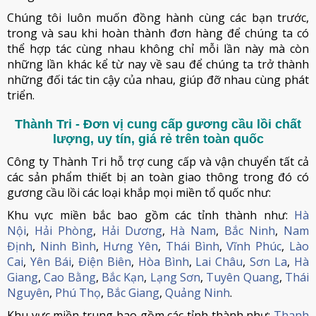
Chúng tôi luôn muốn đồng hành cùng các bạn trước,
trong và sau khi hoàn thành đơn hàng để chúng ta có
thể hợp tác cùng nhau không chỉ mỗi lần này mà còn
những lần khác kể từ nay về sau để chúng ta trở thành
những đối tác tin cậy của nhau, giúp đỡ nhau cùng phát
triển.
Thành Tri - Đơn vị cung cấp gương cầu lồi chất
lượng, uy tín, giá rẻ trên toàn quốc
Công ty Thành Tri hỗ trợ cung cấp và vận chuyển tất cả
các sản phẩm thiết bị an toàn giao thông trong đó có
gương cầu lồi các loại khắp mọi miền tổ quốc như:
Khu vực miền bắc bao gồm các tỉnh thành như:
Hà
Nội
,
Hải Phòng
,
Hải Dương
,
Hà Nam
,
Bắc Ninh
,
Nam
Định
,
Ninh Bình
,
Hưng Yên
,
Thái Bình
,
Vĩnh Phúc
,
Lào
Cai
,
Yên Bái
,
Điện Biên
,
Hòa Bình
,
Lai Châu
,
Sơn La
,
Hà
Giang
,
Cao Bằng
,
Bắc Kạn
,
Lạng Sơn
,
Tuyên Quang
,
Thái
Nguyên
,
Phú Thọ
,
Bắc Giang
,
Quảng Ninh
.
Khu vực miền trung bao gồm các tỉnh thành như:
Thanh