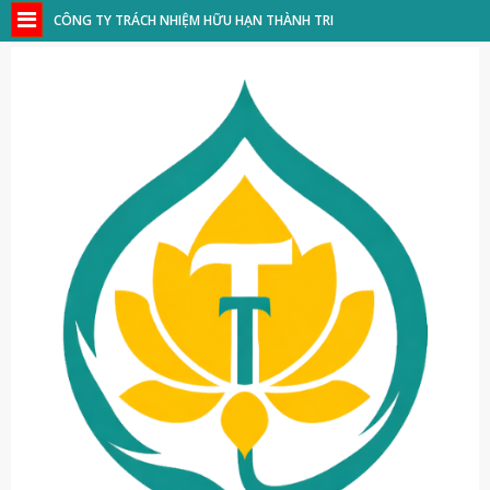
CÔNG TY TRÁCH NHIỆM HỮU HẠN THÀNH TRI