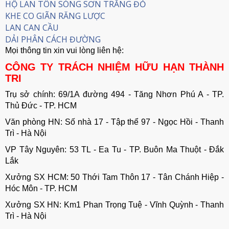
HỘ LAN TÔN SÓNG SƠN TRẮNG ĐỎ
KHE CO GIÃN RĂNG LƯỢC
LAN CAN CẦU
DẢI PHÂN CÁCH ĐƯỜNG
Mọi thông tin xin vui lòng liên hệ:
CÔNG TY TRÁCH NHIỆM HỮU HẠN THÀNH
TRI
Trụ sở chính: 69/1A đường 494 - Tăng Nhơn Phú A - TP.
Thủ Đức - TP. HCM
Văn phòng HN: Số nhà 17 - Tập thể 97 - Ngọc Hồi - Thanh
Trì - Hà Nội
VP Tây Nguyên: 53 TL - Ea Tu - TP. Buôn Ma Thuột - Đắk
Lắk
Xưởng SX HCM: 50 Thới Tam Thôn 17 - Tân Chánh Hiệp -
Hóc Môn - TP. HCM
Xưởng SX HN: Km1 Phan Trọng Tuệ - Vĩnh Quỳnh - Thanh
Trì - Hà Nội