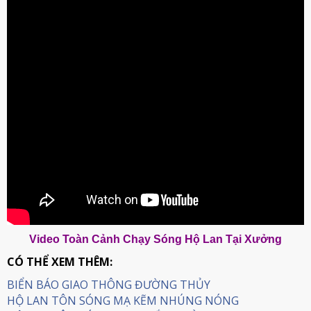
Video Toàn Cảnh Chạy Sóng Hộ Lan Tại Xưởng
CÓ THỂ XEM THÊM:
BIỂN BÁO GIAO THÔNG ĐƯỜNG THỦY
HỘ LAN TÔN SÓNG MẠ KẼM NHÚNG NÓNG