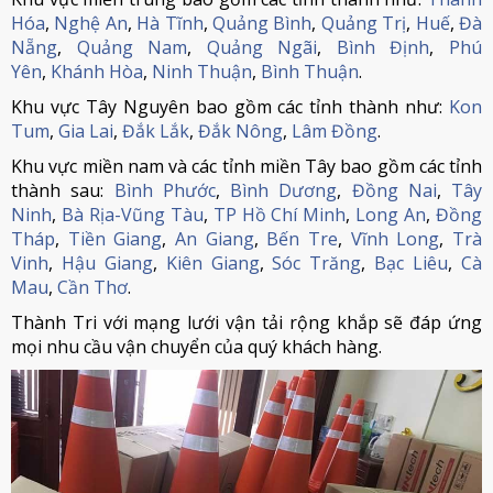
Hóa
,
Nghệ An
,
Hà Tĩnh
,
Quảng Bình
,
Quảng Trị
,
Huế
,
Đà
Nẵng
,
Quảng Nam
,
Quảng Ngãi
,
Bình Định
,
Phú
Yên
,
Khánh Hòa
,
Ninh Thuận
,
Bình Thuận
.
Khu vực Tây Nguyên bao gồm các tỉnh thành như:
Kon
Tum
,
Gia Lai
,
Đắk Lắk
,
Đắk Nông
,
Lâm Đồng
.
Khu vực miền nam và các tỉnh miền Tây bao gồm các tỉnh
thành sau:
Bình Phước
,
Bình Dương
,
Đồng Nai
,
Tây
Ninh
,
Bà Rịa-Vũng Tàu
,
TP Hồ Chí Minh
,
Long An
,
Đồng
Tháp
,
Tiền Giang
,
An Giang
,
Bến Tre
,
Vĩnh Long
,
Trà
Vinh
,
Hậu Giang
,
Kiên Giang
,
Sóc Trăng
,
Bạc Liêu
,
Cà
Mau
,
Cần Thơ
.
Thành Tri với mạng lưới vận tải rộng khắp sẽ đáp ứng
mọi nhu cầu vận chuyển của quý khách hàng.