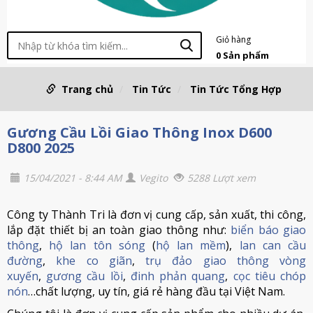
Giỏ hàng
0
Sản phẩm
Trang chủ
Tin Tức
Tin Tức Tổng Hợp
Gương Cầu Lồi Giao Thông Inox D600
D800 2025
15/04/2021 - 8:44 AM
Vegito
5288 Lượt xem
Công ty Thành Tri là đơn vị cung cấp, sản xuất, thi công,
lắp đặt thiết bị an toàn giao thông như:
biển báo giao
thông
,
hộ lan tôn sóng
(
hộ lan mềm
),
lan can cầu
đường
,
khe co giãn
,
trụ đảo giao thông vòng
xuyến
,
gương cầu lồi
,
đinh phản quang
,
cọc tiêu chóp
nón
…chất lượng, uy tín, giá rẻ hàng đầu tại Việt Nam.