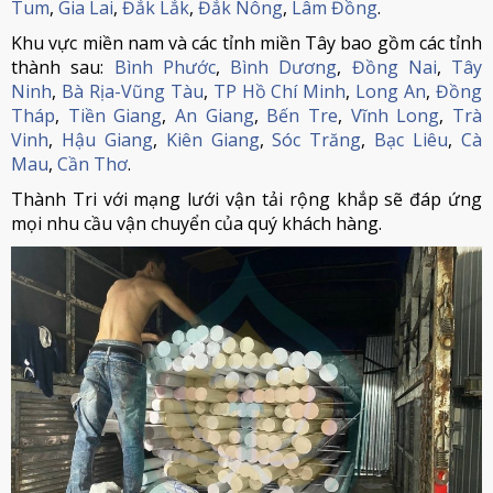
Tum
,
Gia Lai
,
Đắk Lắk
,
Đắk Nông
,
Lâm Đồng
.
Khu vực miền nam và các tỉnh miền Tây bao gồm các tỉnh
thành sau:
Bình Phước
,
Bình Dương
,
Đồng Nai
,
Tây
Ninh
,
Bà Rịa-Vũng Tàu
,
TP Hồ Chí Minh
,
Long An
,
Đồng
Tháp
,
Tiền Giang
,
An Giang
,
Bến Tre
,
Vĩnh Long
,
Trà
Vinh
,
Hậu Giang
,
Kiên Giang
,
Sóc Trăng
,
Bạc Liêu
,
Cà
Mau
,
Cần Thơ
.
Thành Tri với mạng lưới vận tải rộng khắp sẽ đáp ứng
mọi nhu cầu vận chuyển của quý khách hàng.