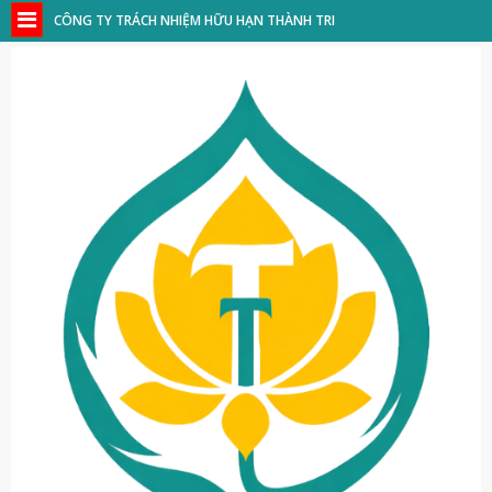
CÔNG TY TRÁCH NHIỆM HỮU HẠN THÀNH TRI