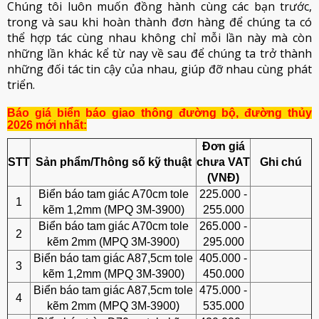
Chúng tôi luôn muốn đồng hành cùng các bạn trước,
trong và sau khi hoàn thành đơn hàng để chúng ta có
thể hợp tác cùng nhau không chỉ mỗi lần này mà còn
những lần khác kể từ nay về sau để chúng ta trở thành
những đối tác tin cậy của nhau, giúp đỡ nhau cùng phát
triển.
Báo giá biển báo giao thông đường bộ, đường thủy
2026 mới nhất:
Đơn giá
STT
Sản phẩm/Thông số kỹ thuật
chưa VAT
Ghi chú
(VNĐ)
Biển báo tam giác A70cm tole
225.000 -
1
kẽm 1,2mm (MPQ 3M-3900)
255.000
Biển báo tam giác A70cm tole
265.000 -
2
kẽm 2mm (MPQ 3M-3900)
295.000
Biển báo tam giác A87,5cm tole
405.000 -
3
kẽm 1,2mm (MPQ 3M-3900)
450.000
Biển báo tam giác A87,5cm tole
475.000 -
4
kẽm 2mm (MPQ 3M-3900)
535.000