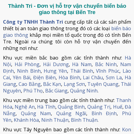
Thành Tri - Đơn vị hỗ trợ vận chuyển biển báo
giao thông tại Bến Tre
Công ty TNHH Thành Tri
cung cấp tất cả các sản phẩm
thiết bị an toàn giao thông trong đó có các loại
biển báo
giao thông
khắp mọi miền tổ quốc trong đó có tỉnh Bến
Tre. Ngoài ra chúng tôi còn hỗ trợ vận chuyển đến
những nơi như:
Khu vực miền bắc bao gồm các tỉnh thành như:
Hà
Nội
,
Hải Phòng
,
Hải Dương
,
Hà Nam
,
Bắc Ninh
,
Nam
Định
,
Ninh Bình
,
Hưng Yên
,
Thái Bình
,
Vĩnh Phúc
,
Lào
Cai
,
Yên Bái
,
Điện Biên
,
Hòa Bình
,
Lai Châu
,
Sơn La
,
Hà
Giang
,
Cao Bằng
,
Bắc Kạn
,
Lạng Sơn
,
Tuyên Quang
,
Thái
Nguyên
,
Phú Thọ
,
Bắc Giang
,
Quảng Ninh
.
Khu vực miền trung bao gồm các tỉnh thành như:
Thanh
Hóa
,
Nghệ An
,
Hà Tĩnh
,
Quảng Bình
,
Quảng Trị
,
Huế
,
Đà
Nẵng
,
Quảng Nam
,
Quảng Ngãi
,
Bình Định
,
Phú
Yên
,
Khánh Hòa
,
Ninh Thuận
,
Bình Thuận
.
Khu vực Tây Nguyên bao gồm các tỉnh thành như:
Kon