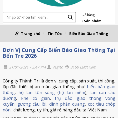
Giỏ hàng
0
Sản phẩm
Trang chủ
Tin Tức
Biển Báo Giao Thông
Đơn Vị Cung Cấp Biển Báo Giao Thông Tại
Bến Tre 2026
21/01/2021 - 2:47 PM
Vegito
3160 Lượt xem
Công ty Thành Tri là đơn vị cung cấp, sản xuất, thi công,
lắp đặt thiết bị an toàn giao thông như:
biển báo giao
thông
,
hộ lan tôn sóng
(
hộ lan mềm
),
lan can cầu
đường
,
khe co giãn
,
trụ đảo giao thông vòng
xuyến
,
gương cầu lồi
,
đinh phản quang
,
cọc tiêu chóp
nón
…chất lượng, uy tín, giá rẻ hàng đầu tại Việt Nam.