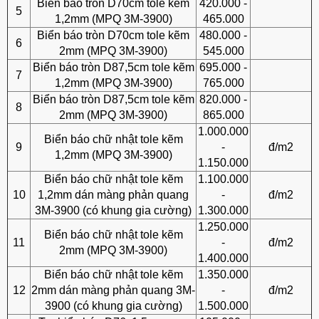
Biển báo tròn D70cm tole kẽm
420.000 -
5
1,2mm (MPQ 3M-3900)
465.000
Biển báo tròn D70cm tole kẽm
480.000 -
6
2mm (MPQ 3M-3900)
545.000
Biển báo tròn D87,5cm tole kẽm
695.000 -
7
1,2mm (MPQ 3M-3900)
765.000
Biển báo tròn D87,5cm tole kẽm
820.000 -
8
2mm (MPQ 3M-3900)
865.000
1.000.000
Biển báo chữ nhật tole kẽm
9
-
đ/m2
1,2mm (MPQ 3M-3900)
1.150.000
Biển báo chữ nhật tole kẽm
1.100.000
10
1,2mm dán màng phản quang
-
đ/m2
3M-3900 (có khung gia cường)
1.300.000
1.250.000
Biển báo chữ nhật tole kẽm
11
-
đ/m2
2mm (MPQ 3M-3900)
1.400.000
Biển báo chữ nhật tole kẽm
1.350.000
12
2mm dán màng phản quang 3M-
-
đ/m2
3900 (có khung gia cường)
1.500.000