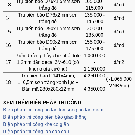
Trụ biển báo D76x1,5mm sơn
105.000 -
13
đ/md
trắng đỏ
115.000
Trụ biển báo D76x2mm sơn
135.000 -
14
đ/md
trắng đỏ
145.000
Trụ biển báo D90x1,5mm sơn
120.000 -
15
đ/md
trắng đỏ
135.000
Trụ biển báo D90x2mm sơn
155.000 -
16
đ/md
trắng đỏ
175.000
Biển đường thủy chữ nhật tole
1.000.000
17
1,2mm dán decal 3M-610 (có
-
đ/m2
khung gia cường)
1.150.000
Trụ biển báo D141x4mm,
4.250.000
(~1.065.000
18
L=6,5m sơn trắng xanh lục +
-
VNĐ/md)
Bản mã 280x280x12mm
4.350.000
XEM THÊM BIỆN PHÁP THI CÔNG:
Biện pháp thi công hộ lan tôn sóng hộ lan mềm
B
iện pháp thi công biển báo giao thông
Biện pháp thi công khe co giãn
Biện pháp thi công lan can cầu