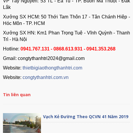
VP Tây Nguyên: 53 TL - Ea Tu - TP. Buôn Ma Thuột - Đắk
Lắk
Xưởng SX HCM: 50 Thới Tam Thôn 17 - Tân Chánh Hiệp -
Hóc Môn - TP. HCM
Xưởng SX HN: Km1 Phan Trọng Tuệ - Vĩnh Quỳnh - Thanh
Trì - Hà Nội
Hotline:
0941.767.131 - 0868.613.931 - 0941.353.268
Gmail: congtythanhtri2024@gmail.com
Website:
thietbigiaothongthanhtri.com
Website:
congtythanhtri.com.vn
Tin liên quan
Vạch Kẻ Đường Theo QCVN 41 Năm 2019