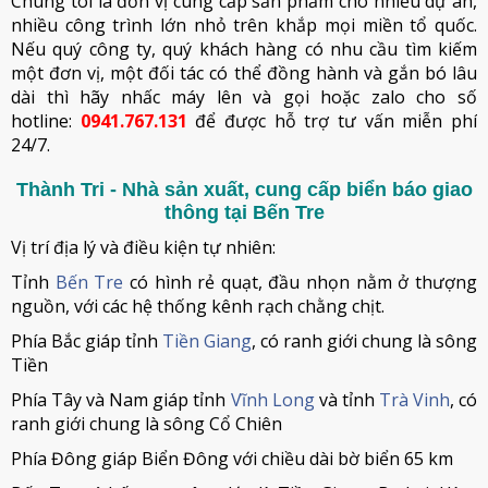
Chúng tôi là đơn vị cung cấp sản phẩm cho nhiều dự án,
nhiều công trình lớn nhỏ trên khắp mọi miền tổ quốc.
Nếu quý công ty, quý khách hàng có nhu cầu tìm kiếm
một đơn vị, một đối tác có thể đồng hành và gắn bó lâu
dài thì hãy nhấc máy lên và gọi hoặc zalo cho số
hotline:
0941.767.131
để được hỗ trợ tư vấn miễn phí
24/7.
Thành Tri - Nhà sản xuất, cung cấp biển báo giao
thông tại Bến Tre
Vị trí địa lý và điều kiện tự nhiên:
Tỉnh
Bến Tre
có hình rẻ quạt, đầu nhọn nằm ở thượng
nguồn, với các hệ thống kênh rạch chằng chịt.
Phía Bắc giáp tỉnh
Tiền Giang
, có ranh giới chung là sông
Tiền
Phía Tây và Nam giáp tỉnh
Vĩnh Long
và tỉnh
Trà Vinh
, có
ranh giới chung là sông Cổ Chiên
Phía Đông giáp Biển Đông với chiều dài bờ biển 65 km