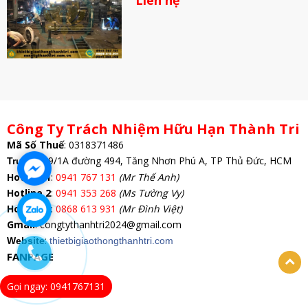
Công Ty Trách Nhiệm Hữu Hạn Thành Tri
Mã Số Thuế
:
0318371486
: 69/1A đường 494, Tăng Nhơn Phú A, TP Thủ Đức, HCM
Trụ Sở
Hotline 1
:
0941 767 131
(Mr Thế Anh)
Hotline 2
:
0941 353 268
(Ms Tường Vy)
Hotline 3
:
0868 613 931
(Mr Đình Việt)
Gmail
: congtythanhtri2024@gmail.com
:
Website
thietbigiaothongthanhtri.com
FANPAGE
Gọi ngay: 0941767131