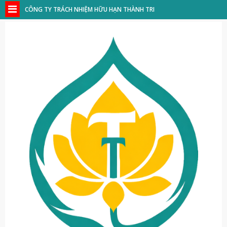
CÔNG TY TRÁCH NHIỆM HỮU HẠN THÀNH TRI