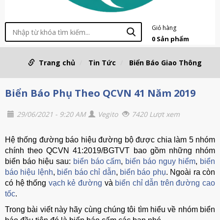
Giỏ hàng
0
Sản phẩm
Trang chủ
Tin Tức
Biển Báo Giao Thông
Biển Báo Phụ Theo QCVN 41 Năm 2019
29/06/2021 - 9:20 AM
Vegito
7420 Lượt xem
Hệ thống đường báo hiệu đường bộ được chia làm 5 nhóm
chính theo QCVN 41:2019/BGTVT bao gồm những nhóm
biển báo hiệu sau:
biển báo cấm
,
biển báo nguy hiểm
,
biển
báo hiệu lệnh
,
biển báo chỉ dẫn
,
biển báo phụ
. Ngoài ra còn
có hệ thống
vạch kẻ đường
và
biển chỉ dẫn trên đường cao
tốc
.
Trong bài viết này hãy cùng chúng tôi tìm hiểu về nhóm biển