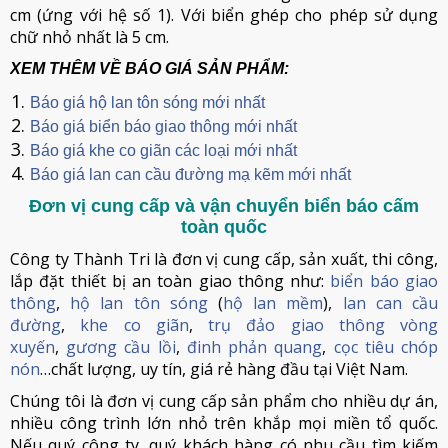
cm (ứng với hệ số 1). Với biển ghép cho phép sử dụng
chữ nhỏ nhất là 5 cm.
XEM THÊM VỀ BÁO GIÁ SẢN PHẨM:
Báo giá hộ lan tôn sóng mới nhất
Báo giá biển báo giao thông mới nhất
Báo giá khe co giãn các loại mới nhất
Báo giá lan can cầu đường mạ kẽm mới nhất
Đơn vị cung cấp và vận chuyển biển báo cấm
toàn quốc
Công ty Thành Tri là đơn vị cung cấp, sản xuất, thi công,
lắp đặt thiết bị an toàn giao thông như:
biển báo giao
thông
,
hộ lan tôn sóng
(
hộ lan mềm
),
lan can cầu
đường
,
khe co giãn
,
trụ đảo giao thông vòng
xuyến
,
gương cầu lồi
,
đinh phản quang
,
cọc tiêu chóp
nón
…chất lượng, uy tín, giá rẻ hàng đầu tại Việt Nam.
Chúng tôi là đơn vị cung cấp sản phẩm cho nhiều dự án,
nhiều công trình lớn nhỏ trên khắp mọi miền tổ quốc.
Nếu quý công ty, quý khách hàng có nhu cầu tìm kiếm