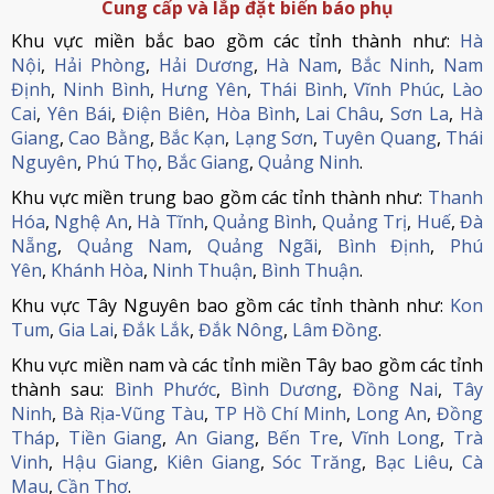
Cung cấp và lắp đặt biển báo phụ
Khu vực miền bắc bao gồm các tỉnh thành như:
Hà
Nội
,
Hải Phòng
,
Hải Dương
,
Hà Nam
,
Bắc Ninh
,
Nam
Định
,
Ninh Bình
,
Hưng Yên
,
Thái Bình
,
Vĩnh Phúc
,
Lào
Cai
,
Yên Bái
,
Điện Biên
,
Hòa Bình
,
Lai Châu
,
Sơn La
,
Hà
Giang
,
Cao Bằng
,
Bắc Kạn
,
Lạng Sơn
,
Tuyên Quang
,
Thái
Nguyên
,
Phú Thọ
,
Bắc Giang
,
Quảng Ninh
.
Khu vực miền trung bao gồm các tỉnh thành như:
Thanh
Hóa
,
Nghệ An
,
Hà Tĩnh
,
Quảng Bình
,
Quảng Trị
,
Huế
,
Đà
Nẵng
,
Quảng Nam
,
Quảng Ngãi
,
Bình Định
,
Phú
Yên
,
Khánh Hòa
,
Ninh Thuận
,
Bình Thuận
.
Khu vực Tây Nguyên bao gồm các tỉnh thành như:
Kon
Tum
,
Gia Lai
,
Đắk Lắk
,
Đắk Nông
,
Lâm Đồng
.
Khu vực miền nam và các tỉnh miền Tây bao gồm các tỉnh
thành sau:
Bình Phước
,
Bình Dương
,
Đồng Nai
,
Tây
Ninh
,
Bà Rịa-Vũng Tàu
,
TP Hồ Chí Minh
,
Long An
,
Đồng
Tháp
,
Tiền Giang
,
An Giang
,
Bến Tre
,
Vĩnh Long
,
Trà
Vinh
,
Hậu Giang
,
Kiên Giang
,
Sóc Trăng
,
Bạc Liêu
,
Cà
Mau
,
Cần Thơ
.