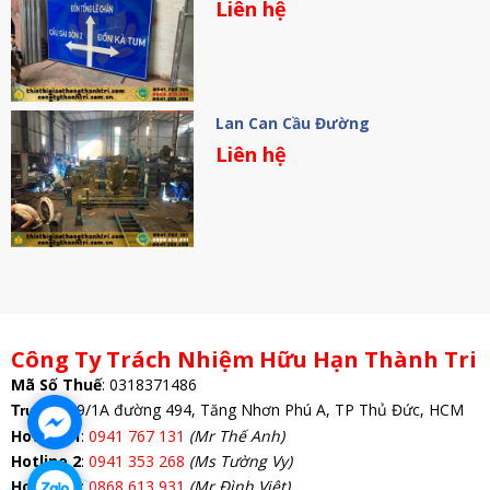
Liên hệ
Lan Can Cầu Đường
Liên hệ
Công Ty Trách Nhiệm Hữu Hạn Thành Tri
Mã Số Thuế
:
0318371486
: 69/1A đường 494, Tăng Nhơn Phú A, TP Thủ Đức, HCM
Trụ Sở
Hotline 1
:
0941 767 131
(Mr Thế Anh)
Hotline 2
:
0941 353 268
(Ms Tường Vy)
Hotline 3
:
0868 613 931
(Mr Đình Việt)