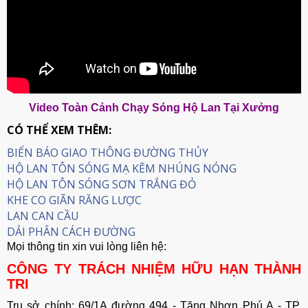
Video Toàn Cảnh Chạy Sóng Hộ Lan Tại Xưởng
CÓ THỂ XEM THÊM:
BIỂN BÁO GIAO THÔNG ĐƯỜNG THỦY
HỘ LAN TÔN SÓNG MẠ KẼM NHÚNG NÓNG
HỘ LAN TÔN SÓNG SƠN TRẮNG ĐỎ
KHE CO GIÃN RĂNG LƯỢC
LAN CAN CẦU
DẢI PHÂN CÁCH ĐƯỜNG
Mọi thông tin xin vui lòng liên hệ:
CÔNG TY TRÁCH NHIỆM HỮU HẠN THÀNH
TRI
Trụ sở chính: 69/1A đường 494 - Tăng Nhơn Phú A - TP.