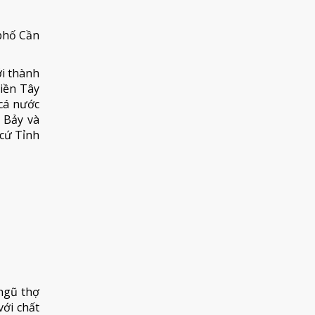
 phố Cần
ới thành
iền Tây
 cá nước
ã Bảy và
 cứ Tỉnh
 ngũ thợ
với chất