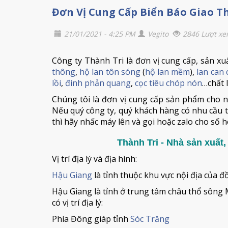
Đơn Vị Cung Cấp Biển Báo Giao T
21/01/2021 - 4:25 PM
Vegito
2846 Lượt x
Công ty Thành Tri là đơn vị cung cấp, sản xuấ
thông
,
hộ lan tôn sóng
(
hộ lan mềm
),
lan can
lồi
,
đinh phản quang
,
cọc tiêu chóp nón
…chất 
Chúng tôi là đơn vị cung cấp sản phẩm cho n
Nếu quý công ty, quý khách hàng có nhu cầu t
thì hãy nhấc máy lên và gọi hoặc zalo cho số h
Thành Tri - Nhà sản xuất
Vị trí địa lý và địa hình:
Hậu Giang
là tỉnh thuộc khu vực nội địa của
Hậu Giang là tỉnh ở trung tâm châu thổ sông
có vị trí địa lý:
Phía Đông giáp tỉnh
Sóc Trăng