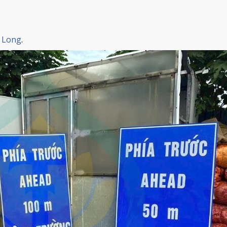
 Long
.