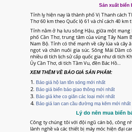
Sản xuất biển
Tỉnh lỵ hiện nay là thành phố Vị Thanh cách
Thơ 60 km theo Quốc lộ 61 và chỉ cách 40 km
Tỉnh nằm ở hạ lưu sông Hậu, giữa một mạng lư
phố Cần Thơ, trung tâm của vùng Tây Nam B
Nam Bộ. Tỉnh có thế mạnh về cây lúa và cây 
ngọt và chăn nuôi gia súc. Sông Mái Dầm có 
nhiều di tích lịch sử cấp quốc gia như di tích
Ủy Cần Thơ, di tích Tầm Vu, đền Bác Hồ…
XEM THÊM VỀ BÁO GIÁ SẢN PHẨM:
Báo giá hộ lan tôn sóng mới nhất
Báo giá biển báo giao thông mới nhất
Báo giá khe co giãn các loại mới nhất
Báo giá lan can cầu đường mạ kẽm mới nhất
Lý do nên mua biển bá
Công ty chúng tôi với đội ngũ cán bộ, công n
lành nghề và các thiết bị máy móc hiện đại 