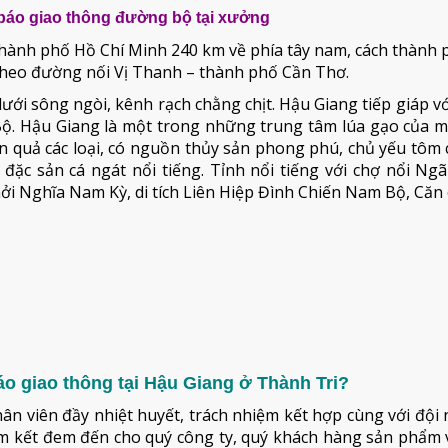
 báo giao thông đường bộ tại xưởng
 Thành phố Hồ Chí Minh 240 km về phía tây nam, cách thành
 theo đường nối Vị Thanh – thành phố Cần Thơ.
ới sông ngòi, kênh rạch chằng chịt. Hậu Giang tiếp giáp v
ộ. Hậu Giang là một trong những trung tâm lúa gạo của m
ăn quả các loại, có nguồn thủy sản phong phú, chủ yếu tôm
đặc sản cá ngát nổi tiếng. Tỉnh nổi tiếng với chợ nổi Ng
 Khởi Nghĩa Nam Kỳ, di tích Liên Hiệp Đình Chiến Nam Bộ, Căn
o giao thông tại Hậu Giang ở Thành Tri?
hân viên đầy nhiệt huyết, trách nhiệm kết hợp cùng với đội
cam kết đem đến cho quý công ty, quý khách hàng sản phẩm 