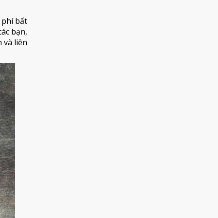
 phí bất
ác bạn,
 và liên