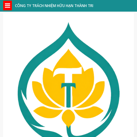
CÔNG TY TRÁCH NHIỆM HỮU HẠN THÀNH TRI