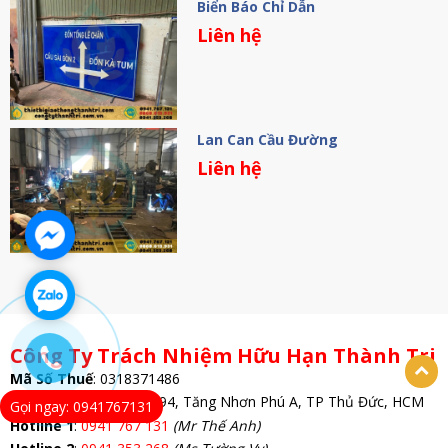
Biển Báo Chỉ Dẫn
Liên hệ
Lan Can Cầu Đường
Liên hệ
Công Ty Trách Nhiệm Hữu Hạn Thành Tri
Mã Số Thuế
:
0318371486
: 69/1A đường 494, Tăng Nhơn Phú A, TP Thủ Đức, HCM
Trụ Sở
Gọi ngay: 0941767131
Hotline 1
:
0941 767 131
(Mr Thế Anh)