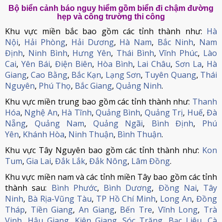
Bộ biển cảnh báo nguy hiểm gồm biển đi chậm đường
hẹp và công trường thi công
Khu vực miền bắc bao gồm các tỉnh thành như:
Hà
Nội
,
Hải Phòng
,
Hải Dương
,
Hà Nam
,
Bắc Ninh
,
Nam
Định
,
Ninh Bình
,
Hưng Yên
,
Thái Bình
,
Vĩnh Phúc
,
Lào
Cai
,
Yên Bái
,
Điện Biên
,
Hòa Bình
,
Lai Châu
,
Sơn La
,
Hà
Giang
,
Cao Bằng
,
Bắc Kạn
,
Lạng Sơn
,
Tuyên Quang
,
Thái
Nguyên
,
Phú Thọ
,
Bắc Giang
,
Quảng Ninh
.
Khu vực miền trung bao gồm các tỉnh thành như:
Thanh
Hóa
,
Nghệ An
,
Hà Tĩnh
,
Quảng Bình
,
Quảng Trị
,
Huế
,
Đà
Nẵng
,
Quảng Nam
,
Quảng Ngãi
,
Bình Định
,
Phú
Yên
,
Khánh Hòa
,
Ninh Thuận
,
Bình Thuận
.
Khu vực Tây Nguyên bao gồm các tỉnh thành như:
Kon
Tum
,
Gia Lai
,
Đắk Lắk
,
Đắk Nông
,
Lâm Đồng
.
Khu vực miền nam và các tỉnh miền Tây bao gồm các tỉnh
thành sau:
Bình Phước
,
Bình Dương
,
Đồng Nai
,
Tây
Ninh
,
Bà Rịa-Vũng Tàu
,
TP Hồ Chí Minh
,
Long An
,
Đồng
Tháp
,
Tiền Giang
,
An Giang
,
Bến Tre
,
Vĩnh Long
,
Trà
Vinh
,
Hậu Giang
,
Kiên Giang
,
Sóc Trăng
,
Bạc Liêu
,
Cà