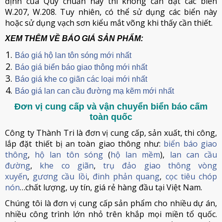
định của Quy chuẩn này thì không cần đặt các biển
W.207, W.208. Tuy nhiên, có thể sử dụng các biển này
hoặc sử dụng vạch sơn kiểu mắt võng khi thấy cần thiết.
XEM THÊM VỀ BÁO GIÁ SẢN PHẨM:
Báo giá hộ lan tôn sóng mới nhất
Báo giá biển báo giao thông mới nhất
Báo giá khe co giãn các loại mới nhất
Báo giá lan can cầu đường mạ kẽm mới nhất
Đơn vị cung cấp và vận chuyển biển báo cấm
toàn quốc
Công ty Thành Tri là đơn vị cung cấp, sản xuất, thi công,
lắp đặt thiết bị an toàn giao thông như:
biển báo giao
thông
,
hộ lan tôn sóng
(
hộ lan mềm
),
lan can cầu
đường
,
khe co giãn
,
trụ đảo giao thông vòng
xuyến
,
gương cầu lồi
,
đinh phản quang
,
cọc tiêu chóp
nón
…chất lượng, uy tín, giá rẻ hàng đầu tại Việt Nam.
Chúng tôi là đơn vị cung cấp sản phẩm cho nhiều dự án,
nhiều công trình lớn nhỏ trên khắp mọi miền tổ quốc.