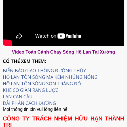
Video Toàn Cảnh Chạy Sóng Hộ Lan Tại Xưởng
CÓ THỂ XEM THÊM:
BIỂN BÁO GIAO THÔNG ĐƯỜNG THỦY
HỘ LAN TÔN SÓNG MẠ KẼM NHÚNG NÓNG
HỘ LAN TÔN SÓNG SƠN TRẮNG ĐỎ
KHE CO GIÃN RĂNG LƯỢC
LAN CAN CẦU
DẢI PHÂN CÁCH ĐƯỜNG
Mọi thông tin xin vui lòng liên hệ:
CÔNG TY TRÁCH NHIỆM HỮU HẠN THÀNH
TRI