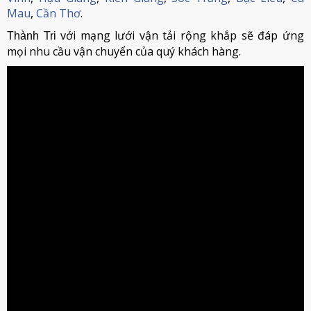
Mau
,
Cần Thơ
.
với mạng lưới vận tải rộng khắp sẽ đáp ứng
Thành Tri
mọi nhu cầu vận chuyển của quý khách hàng.