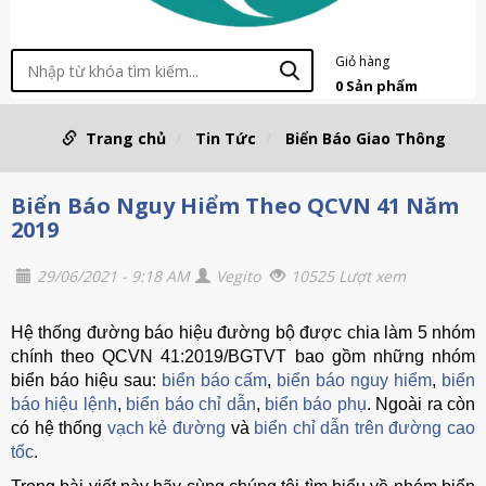
Giỏ hàng
0
Sản phẩm
Trang chủ
Tin Tức
Biển Báo Giao Thông
Biển Báo Nguy Hiểm Theo QCVN 41 Năm
2019
29/06/2021 - 9:18 AM
Vegito
10525 Lượt xem
Hệ thống đường báo hiệu đường bộ được chia làm 5 nhóm
chính theo QCVN 41:2019/BGTVT bao gồm những nhóm
biển báo hiệu sau:
biển báo cấm
,
biển báo nguy hiểm
,
biển
báo hiệu lệnh
,
biển báo chỉ dẫn
,
biển báo phụ
. Ngoài ra còn
có hệ thống
vạch kẻ đường
và
biển chỉ dẫn trên đường cao
tốc
.