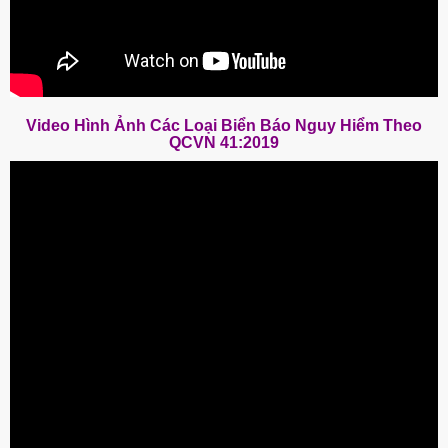
Video Hình Ảnh Các Loại Biển Báo Nguy Hiểm Theo
QCVN 41:2019