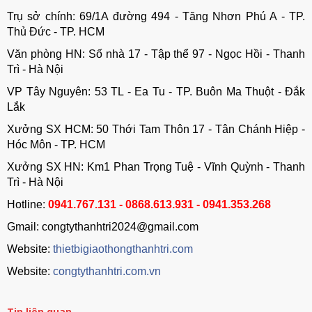
Trụ sở chính: 69/1A đường 494 - Tăng Nhơn Phú A - TP.
Thủ Đức - TP. HCM
Văn phòng HN: Số nhà 17 - Tập thể 97 - Ngọc Hồi - Thanh
Trì - Hà Nội
VP Tây Nguyên: 53 TL - Ea Tu - TP. Buôn Ma Thuột - Đắk
Lắk
Xưởng SX HCM: 50 Thới Tam Thôn 17 - Tân Chánh Hiệp -
Hóc Môn - TP. HCM
Xưởng SX HN: Km1 Phan Trọng Tuệ - Vĩnh Quỳnh - Thanh
Trì - Hà Nội
Hotline:
0941.767.131 - 0868.613.931 - 0941.353.268
Gmail: congtythanhtri2024@gmail.com
Website:
thietbigiaothongthanhtri.com
Website:
congtythanhtri.com.vn
Tin liên quan