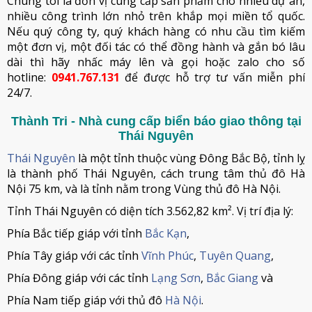
Chúng tôi là đơn vị cung cấp sản phẩm cho nhiều dự án,
nhiều công trình lớn nhỏ trên khắp mọi miền tổ quốc.
Nếu quý công ty, quý khách hàng có nhu cầu tìm kiếm
một đơn vị, một đối tác có thể đồng hành và gắn bó lâu
dài thì hãy nhấc máy lên và gọi hoặc zalo cho số
hotline:
0941.767.131
để được hỗ trợ tư vấn miễn phí
24/7.
Thành Tri - Nhà cung cấp biển báo giao thông tại
Thái Nguyên
Thái Nguyên
là một tỉnh thuộc vùng Đông Bắc Bộ, tỉnh lỵ
là thành phố Thái Nguyên, cách trung tâm thủ đô Hà
Nội 75 km, và là tỉnh nằm trong Vùng thủ đô Hà Nội.
Tỉnh Thái Nguyên có diện tích 3.562,82 km². Vị trí địa lý:
Phía Bắc tiếp giáp với tỉnh
Bắc Kạn
,
Phía Tây giáp với các tỉnh
Vĩnh Phúc
,
Tuyên Quang
,
Phía Đông giáp với các tỉnh
Lạng Sơn
,
Bắc Giang
và
Phía Nam tiếp giáp với thủ đô
Hà Nội
.