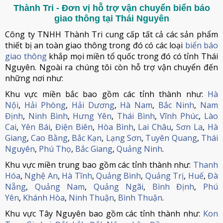
Thành Tri - Đơn vị hỗ trợ vận chuyển biển báo
giao thông tại Thái Nguyên
Công ty TNHH Thành Tri cung cấp tất cả các sản phẩm
thiết bị an toàn giao thông trong đó có các loại
biển báo
giao thông
khắp mọi miền tổ quốc trong đó có tỉnh Thái
Nguyên. Ngoài ra chúng tôi còn hỗ trợ vận chuyển đến
những nơi như:
Khu vực miền bắc bao gồm các tỉnh thành như:
Hà
Nội
,
Hải Phòng
,
Hải Dương
,
Hà Nam
,
Bắc Ninh
,
Nam
Định
,
Ninh Bình
,
Hưng Yên
,
Thái Bình
,
Vĩnh Phúc
,
Lào
Cai
,
Yên Bái
,
Điện Biên
,
Hòa Bình
,
Lai Châu
,
Sơn La
,
Hà
Giang
,
Cao Bằng
,
Bắc Kạn
,
Lạng Sơn
,
Tuyên Quang
,
Thái
Nguyên
,
Phú Thọ
,
Bắc Giang
,
Quảng Ninh
.
Khu vực miền trung bao gồm các tỉnh thành như:
Thanh
Hóa
,
Nghệ An
,
Hà Tĩnh
,
Quảng Bình
,
Quảng Trị
,
Huế
,
Đà
Nẵng
,
Quảng Nam
,
Quảng Ngãi
,
Bình Định
,
Phú
Yên
,
Khánh Hòa
,
Ninh Thuận
,
Bình Thuận
.
Khu vực Tây Nguyên bao gồm các tỉnh thành như:
Kon