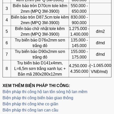
Biển báo tròn D70cm tole kẽm
550.000 -
3
2mm (MPQ 3M-3900)
650.000
Biển báo tròn D87,5cm tole kẽm
830.000 -
4
2mm (MPQ 3M-3900)
900.000
Biển báo chữ nhật tole kẽm
1.275.000 -
5
đ/m2
2mm (MPQ 3M-3900)
1.400.000
Trụ biển báo D76x2mm sơn
135.000 -
6
đ/md
trắng đỏ
145.000
Trụ biển báo D90x2mm sơn
155.000 -
7
đ/md
trắng đỏ
175.000
Trụ biển báo D141x4mm,
(~1.065.000
4.250.000 -
8
L=6,5m sơn trắng xanh lục +
4.350.000
VNĐ/md)
Bản mã 280x280x12mm
XEM THÊM BIỆN PHÁP THI CÔNG:
Biện pháp thi công hộ lan tôn sóng hộ lan mềm
B
iện pháp thi công biển báo giao thông
Biện pháp thi công khe co giãn
Biện pháp thi công lan can cầu