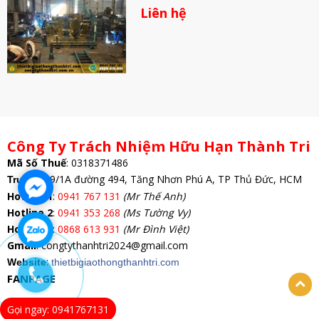
Liên hệ
Công Ty Trách Nhiệm Hữu Hạn Thành Tri
Mã Số Thuế
:
0318371486
: 69/1A đường 494, Tăng Nhơn Phú A, TP Thủ Đức, HCM
Trụ Sở
Hotline 1
:
0941 767 131
(Mr Thế Anh)
Hotline 2
:
0941 353 268
(Ms Tường Vy)
Hotline 3
:
0868 613 931
(Mr Đình Việt)
Gmail
: congtythanhtri2024@gmail.com
:
Website
thietbigiaothongthanhtri.com
FANPAGE
Gọi ngay: 0941767131