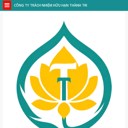
CÔNG TY TRÁCH NHIỆM HỮU HẠN THÀNH TRI