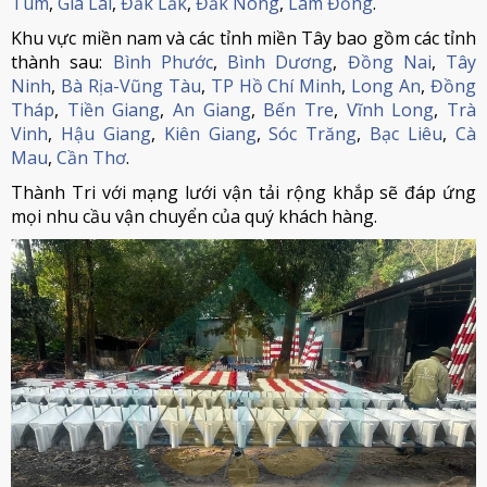
Tum
,
Gia Lai
,
Đắk Lắk
,
Đắk Nông
,
Lâm Đồng
.
Khu vực miền nam và các tỉnh miền Tây bao gồm các tỉnh
thành sau:
Bình Phước
,
Bình Dương
,
Đồng Nai
,
Tây
Ninh
,
Bà Rịa-Vũng Tàu
,
TP Hồ Chí Minh
,
Long An
,
Đồng
Tháp
,
Tiền Giang
,
An Giang
,
Bến Tre
,
Vĩnh Long
,
Trà
Vinh
,
Hậu Giang
,
Kiên Giang
,
Sóc Trăng
,
Bạc Liêu
,
Cà
Mau
,
Cần Thơ
.
Thành Tri với mạng lưới vận tải rộng khắp sẽ đáp ứng
mọi nhu cầu vận chuyển của quý khách hàng.