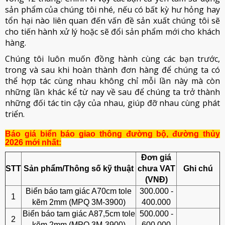
sản phẩm của chúng tôi nhé, nếu có bất kỳ hư hỏng hay
tổn hại nào liên quan đến vấn đề sản xuất chúng tôi sẽ
cho tiến hành xử lý hoặc sẽ đổi sản phẩm mới cho khách
hàng.
Chúng tôi luôn muốn đồng hành cùng các bạn trước,
trong và sau khi hoàn thành đơn hàng để chúng ta có
thể hợp tác cùng nhau không chỉ mỗi lần này mà còn
những lần khác kể từ nay về sau để chúng ta trở thành
những đối tác tin cậy của nhau, giúp đỡ nhau cùng phát
triển.
Báo giá biển báo giao thông đường bộ, đường thủy
2026 mới nhất:
Đơn giá
STT
Sản phẩm/Thông số kỹ thuật
chưa VAT
Ghi chú
(VNĐ)
Biển báo tam giác A70cm tole
300.000 -
1
kẽm 2mm (MPQ 3M-3900)
400.000
Biển báo tam giác A87,5cm tole
500.000 -
2
kẽm 2mm (MPQ 3M-3900)
600.000