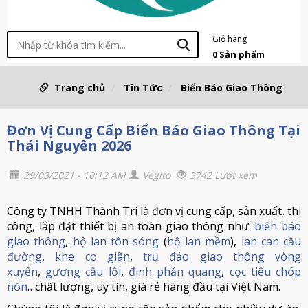
Giỏ hàng
0
Sản phẩm
Trang chủ
Tin Tức
Biển Báo Giao Thông
Đơn Vị Cung Cấp Biển Báo Giao Thông Tại
Thái Nguyên 2026
29/03/2021 - 10:12 AM
Vegito
3742 Lượt xem
Công ty TNHH Thành Tri là đơn vị cung cấp, sản xuất, thi
công, lắp đặt thiết bị an toàn giao thông như:
biển báo
giao thông
,
hộ lan tôn sóng
(
hộ lan mềm
),
lan can cầu
đường
,
khe co giãn
,
trụ đảo giao thông vòng
xuyến
,
gương cầu lồi
,
đinh phản quang
,
cọc tiêu chóp
nón
…chất lượng, uy tín, giá rẻ hàng đầu tại Việt Nam.