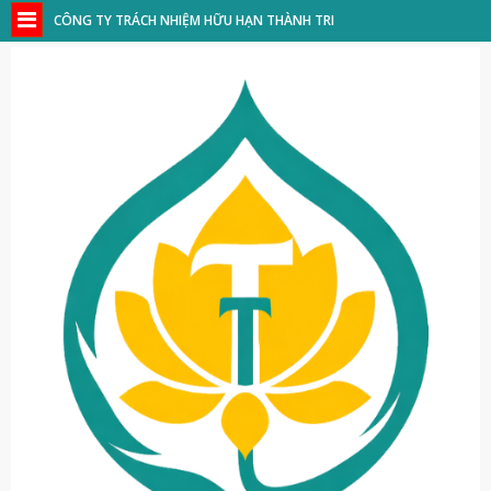
CÔNG TY TRÁCH NHIỆM HỮU HẠN THÀNH TRI