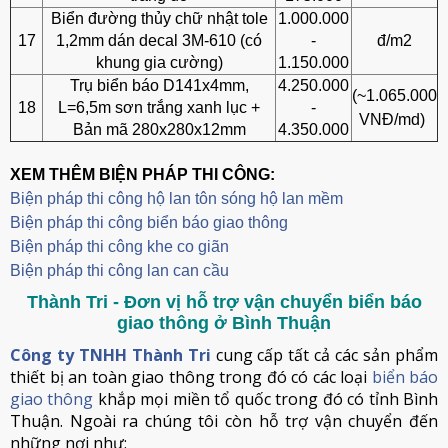
Biển đường thủy chữ nhật tole
1.000.000
17
1,2mm dán decal 3M-610 (có
-
đ/m2
khung gia cường)
1.150.000
Trụ biển báo D141x4mm,
4.250.000
(~1.065.000
18
L=6,5m sơn trắng xanh lục +
-
VNĐ/md)
Bản mã 280x280x12mm
4.350.000
XEM THÊM BIỆN PHÁP THI CÔNG:
Biện pháp thi công hộ lan tôn sóng hộ lan mềm
B
iện pháp thi công biển báo giao thông
Biện pháp thi công khe co giãn
Biện pháp thi công lan can cầu
Thành Tri - Đơn vị hỗ trợ vận chuyển biển báo
giao thông ở Bình Thuận
Công ty TNHH Thành Tri
cung cấp tất cả các sản phẩm
thiết bị an toàn giao thông trong đó có các loại
biển báo
giao thông
khắp mọi miền tổ quốc trong đó có tỉnh Bình
Thuận. Ngoài ra chúng tôi còn hỗ trợ vận chuyển đến
những nơi như: