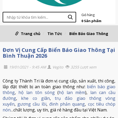
Giỏ hàng
0
Sản phẩm
Trang chủ
Tin Tức
Biển Báo Giao Thông
Đơn Vị Cung Cấp Biển Báo Giao Thông Tại
Bình Thuận 2026
19/01/2021 - 9:45 AM
Vegito
3255 Lượt xem
Công ty Thành Tri là đơn vị cung cấp, sản xuất, thi công,
lắp đặt thiết bị an toàn giao thông như:
biển báo giao
thông
,
hộ lan tôn sóng
(
hộ lan mềm
),
lan can cầu
đường
,
khe co giãn
,
trụ đảo giao thông vòng
xuyến
,
gương cầu lồi
,
đinh phản quang
,
cọc tiêu chóp
nón
…chất lượng, uy tín, giá rẻ hàng đầu tại Việt Nam.