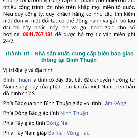
Chúng tôi là đơn vị cung cấp sản phẩm cho nhiều dự án,
nhiều công trình lớn nhỏ trên khắp mọi miền tổ quốc.
Nếu quý công ty, quý khách hàng có nhu cầu tìm kiếm
một đơn vị, một đối tác có thể đồng hành và gắn bó lâu
dài thì hãy nhấc máy lên và gọi hoặc zalo cho số
hotline:
0941.767.131
để được hỗ trợ tư vấn miễn phí
24/7.
Thành Tri - Nhà sản xuất, cung cấp biển báo giao
thông tại Bình Thuận
Vị trí địa lý và địa hình:
Bình Thuận
là tỉnh có dãy đất bắt đầu chuyển hướng từ
Nam sang Tây của phần còn lại của Việt Nam trên bản
đồ hình chữ S.
Phía Bắc của tỉnh Bình Thuận giáp với tỉnh
Lâm Đồng
Phía Đông Bắc giáp tỉnh
Ninh Thuận
Phía Tây giáp tỉnh
Đồng Nai
Phía Tây Nam giáp
Bà Rịa - Vũng Tàu