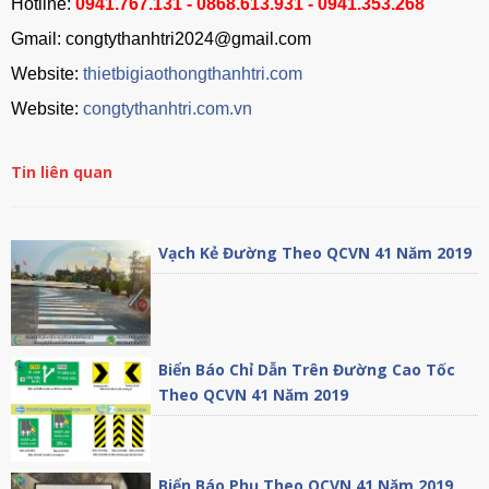
Hotline:
0941.767.131 - 0868.613.931 - 0941.353.268
Gmail: congtythanhtri2024@gmail.com
Website:
thietbigiaothongthanhtri.com
Website:
congtythanhtri.com.vn
Tin liên quan
Vạch Kẻ Đường Theo QCVN 41 Năm 2019
Biển Báo Chỉ Dẫn Trên Đường Cao Tốc
Theo QCVN 41 Năm 2019
Biển Báo Phụ Theo QCVN 41 Năm 2019