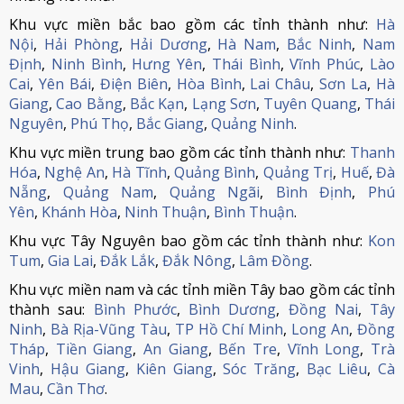
Khu vực miền bắc bao gồm các tỉnh thành như:
Hà
Nội
,
Hải Phòng
,
Hải Dương
,
Hà Nam
,
Bắc Ninh
,
Nam
Định
,
Ninh Bình
,
Hưng Yên
,
Thái Bình
,
Vĩnh Phúc
,
Lào
Cai
,
Yên Bái
,
Điện Biên
,
Hòa Bình
,
Lai Châu
,
Sơn La
,
Hà
Giang
,
Cao Bằng
,
Bắc Kạn
,
Lạng Sơn
,
Tuyên Quang
,
Thái
Nguyên
,
Phú Thọ
,
Bắc Giang
,
Quảng Ninh
.
Khu vực miền trung bao gồm các tỉnh thành như:
Thanh
Hóa
,
Nghệ An
,
Hà Tĩnh
,
Quảng Bình
,
Quảng Trị
,
Huế
,
Đà
Nẵng
,
Quảng Nam
,
Quảng Ngãi
,
Bình Định
,
Phú
Yên
,
Khánh Hòa
,
Ninh Thuận
,
Bình Thuận
.
Khu vực Tây Nguyên bao gồm các tỉnh thành như:
Kon
Tum
,
Gia Lai
,
Đắk Lắk
,
Đắk Nông
,
Lâm Đồng
.
Khu vực miền nam và các tỉnh miền Tây bao gồm các tỉnh
thành sau:
Bình Phước
,
Bình Dương
,
Đồng Nai
,
Tây
Ninh
,
Bà Rịa-Vũng Tàu
,
TP Hồ Chí Minh
,
Long An
,
Đồng
Tháp
,
Tiền Giang
,
An Giang
,
Bến Tre
,
Vĩnh Long
,
Trà
Vinh
,
Hậu Giang
,
Kiên Giang
,
Sóc Trăng
,
Bạc Liêu
,
Cà
Mau
,
Cần Thơ
.