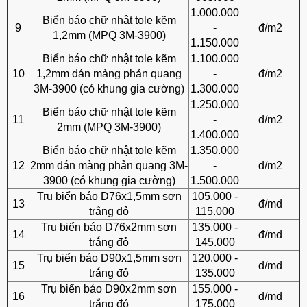
1.000.000
Biển báo chữ nhật tole kẽm
9
-
đ/m2
1,2mm (MPQ 3M-3900)
1.150.000
Biển báo chữ nhật tole kẽm
1.100.000
10
1,2mm dán màng phản quang
-
đ/m2
3M-3900 (có khung gia cường)
1.300.000
1.250.000
Biển báo chữ nhật tole kẽm
11
-
đ/m2
2mm (MPQ 3M-3900)
1.400.000
Biển báo chữ nhật tole kẽm
1.350.000
12
2mm dán màng phản quang 3M-
-
đ/m2
3900 (có khung gia cường)
1.500.000
Trụ biển báo D76x1,5mm sơn
105.000 -
13
đ/md
trắng đỏ
115.000
Trụ biển báo D76x2mm sơn
135.000 -
14
đ/md
trắng đỏ
145.000
Trụ biển báo D90x1,5mm sơn
120.000 -
15
đ/md
trắng đỏ
135.000
Trụ biển báo D90x2mm sơn
155.000 -
16
đ/md
trắng đỏ
175.000