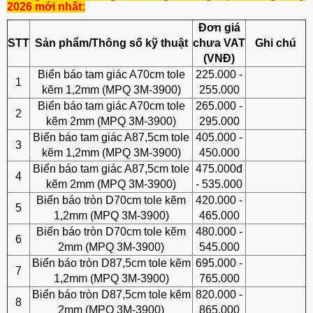
2026 mới nhất:
Đơn giá
STT
Sản phẩm/Thông số kỹ thuật
chưa VAT
Ghi chú
(VNĐ)
Biển báo tam giác A70cm tole
225.000 -
1
kẽm 1,2mm (MPQ 3M-3900)
255.000
Biển báo tam giác A70cm tole
265.000 -
2
kẽm 2mm (MPQ 3M-3900)
295.000
Biển báo tam giác A87,5cm tole
405.000 -
3
kẽm 1,2mm (MPQ 3M-3900)
450.000
Biển báo tam giác A87,5cm tole
475.000đ
4
kẽm 2mm (MPQ 3M-3900)
- 535.000
Biển báo tròn D70cm tole kẽm
420.000 -
5
1,2mm (MPQ 3M-3900)
465.000
Biển báo tròn D70cm tole kẽm
480.000 -
6
2mm (MPQ 3M-3900)
545.000
Biển báo tròn D87,5cm tole kẽm
695.000 -
7
1,2mm (MPQ 3M-3900)
765.000
Biển báo tròn D87,5cm tole kẽm
820.000 -
8
2mm (MPQ 3M-3900)
865.000