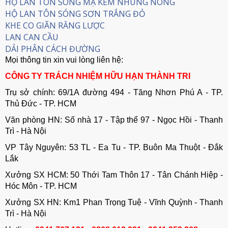
HỘ LAN TÔN SÓNG MẠ KẼM NHÚNG NÓNG
HỘ LAN TÔN SÓNG SƠN TRẮNG ĐỎ
KHE CO GIÃN RĂNG LƯỢC
LAN CAN CẦU
DẢI PHÂN CÁCH ĐƯỜNG
Mọi thông tin xin vui lòng liên hệ:
CÔNG TY TRÁCH NHIỆM HỮU HẠN THÀNH TRI
Trụ sở chính: 69/1A đường 494 - Tăng Nhơn Phú A - TP.
Thủ Đức - TP. HCM
Văn phòng HN: Số nhà 17 - Tập thể 97 - Ngọc Hồi - Thanh
Trì - Hà Nội
VP Tây Nguyên: 53 TL - Ea Tu - TP. Buôn Ma Thuột - Đắk
Lắk
Xưởng SX HCM: 50 Thới Tam Thôn 17 - Tân Chánh Hiệp -
Hóc Môn - TP. HCM
Xưởng SX HN: Km1 Phan Trọng Tuệ - Vĩnh Quỳnh - Thanh
Trì - Hà Nội