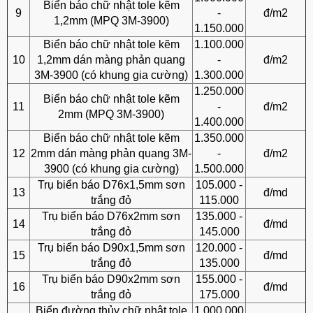
Biển báo chữ nhật tole kẽm
9
-
đ/m2
1,2mm (MPQ 3M-3900)
1.150.000
Biển báo chữ nhật tole kẽm
1.100.000
10
1,2mm dán màng phản quang
-
đ/m2
3M-3900 (có khung gia cường)
1.300.000
1.250.000
Biển báo chữ nhật tole kẽm
11
-
đ/m2
2mm (MPQ 3M-3900)
1.400.000
Biển báo chữ nhật tole kẽm
1.350.000
12
2mm dán màng phản quang 3M-
-
đ/m2
3900 (có khung gia cường)
1.500.000
Trụ biển báo D76x1,5mm sơn
105.000 -
13
đ/md
trắng đỏ
115.000
Trụ biển báo D76x2mm sơn
135.000 -
14
đ/md
trắng đỏ
145.000
Trụ biển báo D90x1,5mm sơn
120.000 -
15
đ/md
trắng đỏ
135.000
Trụ biển báo D90x2mm sơn
155.000 -
16
đ/md
trắng đỏ
175.000
Biển đường thủy chữ nhật tole
1.000.000