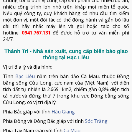
Chúng tôi là đơn vị cung cấp sản phẩm cho nhiều dự án,
nhiều công trình lớn nhỏ trên khắp mọi miền tổ quốc.
Nếu quý công ty, quý khách hàng có nhu cầu tìm kiếm
một đơn vị, một đối tác có thể đồng hành và gắn bó lâu
dài thì hãy nhấc máy lên và gọi hoặc zalo cho số
hotline:
0941.767.131
để được hỗ trợ tư vấn miễn phí
24/7.
Thành Tri - Nhà sản xuất, cung cấp biển báo giao
thông tại Bạc Liêu
Vị trí địa lý và địa hình:
Tỉnh
Bạc Liêu
nằm trên bán đảo Cà Mau, thuộc Đồng
bằng sông Cửu Long, cực nam của (Việt Nam), với diện
tích đất tự nhiên là 2.669 km2, chiếm gần 0,8% diện tích
cả nước và đứng thứ 7 trong khu vực Đồng bằng sông
Cửu Long, có vị trí địa lý:
Phía Bắc giáp với tỉnh
Hậu Giang
Phía Đông và Đông Bắc giáp với tỉnh
Sóc Trăng
Phía Tây Nam giáp với tỉnh
Cà Mau