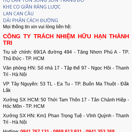
HỘ LAN TÔN SÓNG SƠN TRẮNG ĐỎ
KHE CO GIÃN RĂNG LƯỢC
LAN CAN CẦU
DẢI PHÂN CÁCH ĐƯỜNG
Mọi thông tin xin vui lòng liên hệ:
CÔNG TY TRÁCH NHIỆM HỮU HẠN THÀNH
TRI
Trụ sở chính: 69/1A đường 494 - Tăng Nhơn Phú A - TP.
Thủ Đức - TP. HCM
Văn phòng HN: Số nhà 17 - Tập thể 97 - Ngọc Hồi - Thanh
Trì - Hà Nội
VP Tây Nguyên: 53 TL - Ea Tu - TP. Buôn Ma Thuột - Đắk
Lắk
Xưởng SX HCM: 50 Thới Tam Thôn 17 - Tân Chánh Hiệp -
Hóc Môn - TP. HCM
Xưởng SX HN: Km1 Phan Trọng Tuệ - Vĩnh Quỳnh - Thanh
Trì - Hà Nội
Hotline:
0941.767.131 - 0868.613.931 - 0941.353.268