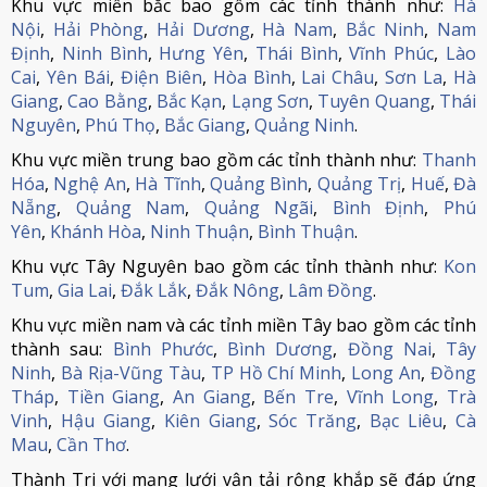
Khu vực miền bắc bao gồm các tỉnh thành như:
Hà
Nội
,
Hải Phòng
,
Hải Dương
,
Hà Nam
,
Bắc Ninh
,
Nam
Định
,
Ninh Bình
,
Hưng Yên
,
Thái Bình
,
Vĩnh Phúc
,
Lào
Cai
,
Yên Bái
,
Điện Biên
,
Hòa Bình
,
Lai Châu
,
Sơn La
,
Hà
Giang
,
Cao Bằng
,
Bắc Kạn
,
Lạng Sơn
,
Tuyên Quang
,
Thái
Nguyên
,
Phú Thọ
,
Bắc Giang
,
Quảng Ninh
.
Khu vực miền trung bao gồm các tỉnh thành như:
Thanh
Hóa
,
Nghệ An
,
Hà Tĩnh
,
Quảng Bình
,
Quảng Trị
,
Huế
,
Đà
Nẵng
,
Quảng Nam
,
Quảng Ngãi
,
Bình Định
,
Phú
Yên
,
Khánh Hòa
,
Ninh Thuận
,
Bình Thuận
.
Khu vực Tây Nguyên bao gồm các tỉnh thành như:
Kon
Tum
,
Gia Lai
,
Đắk Lắk
,
Đắk Nông
,
Lâm Đồng
.
Khu vực miền nam và các tỉnh miền Tây bao gồm các tỉnh
thành sau:
Bình Phước
,
Bình Dương
,
Đồng Nai
,
Tây
Ninh
,
Bà Rịa-Vũng Tàu
,
TP Hồ Chí Minh
,
Long An
,
Đồng
Tháp
,
Tiền Giang
,
An Giang
,
Bến Tre
,
Vĩnh Long
,
Trà
Vinh
,
Hậu Giang
,
Kiên Giang
,
Sóc Trăng
,
Bạc Liêu
,
Cà
Mau
,
Cần Thơ
.
Thành Tri với mạng lưới vận tải rộng khắp sẽ đáp ứng