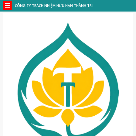
CÔNG TY TRÁCH NHIỆM HỮU HẠN THÀNH TRI