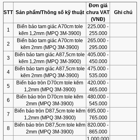
Đơn giá
STT
Sản phẩm/Thông số kỹ thuật
chưa VAT
Ghi chú
(VNĐ)
Biển báo tam giác A70cm tole
225.000 -
1
kẽm 1,2mm (MPQ 3M-3900)
255.000
Biển báo tam giác A70cm tole
265.000 -
2
kẽm 2mm (MPQ 3M-3900)
295.000
Biển báo tam giác A87,5cm tole
405.000 -
3
kẽm 1,2mm (MPQ 3M-3900)
450.000
Biển báo tam giác A87,5cm tole
475.000 -
4
kẽm 2mm (MPQ 3M-3900)
535.000
Biển báo tròn D70cm tole kẽm
420.000 -
5
1,2mm (MPQ 3M-3900)
465.000
Biển báo tròn D70cm tole kẽm
480.000 -
6
2mm (MPQ 3M-3900)
545.000
Biển báo tròn D87,5cm tole kẽm
695.000 -
7
1,2mm (MPQ 3M-3900)
765.000
Biển báo tròn D87,5cm tole kẽm
820.000 -
8
2mm (MPQ 3M-3900)
865.000
1.000.000