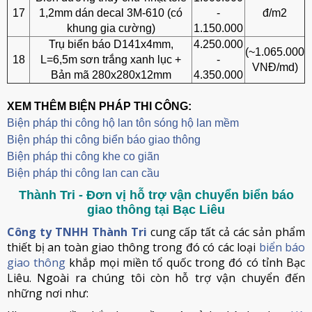
17
1,2mm dán decal 3M-610 (có
-
đ/m2
khung gia cường)
1.150.000
Trụ biển báo D141x4mm,
4.250.000
(~1.065.000
18
L=6,5m sơn trắng xanh lục +
-
VNĐ/md)
Bản mã 280x280x12mm
4.350.000
XEM THÊM BIỆN PHÁP THI CÔNG:
Biện pháp thi công hộ lan tôn sóng hộ lan mềm
B
iện pháp thi công biển báo giao thông
Biện pháp thi công khe co giãn
Biện pháp thi công lan can cầu
Thành Tri - Đơn vị hỗ trợ vận chuyển biển báo
giao thông tại Bạc Liêu
Công ty TNHH Thành Tri
cung cấp tất cả các sản phẩm
thiết bị an toàn giao thông trong đó có các loại
biển báo
giao thông
khắp mọi miền tổ quốc trong đó có tỉnh Bạc
Liêu. Ngoài ra chúng tôi còn hỗ trợ vận chuyển đến
những nơi như: