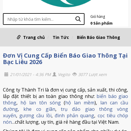
Giỏ hàng
0
Sản phẩm
Trang chủ
Tin Tức
Biển Báo Giao Thông
Đơn Vị Cung Cấp Biển Báo Giao Thông Tại
Bạc Liêu 2026
21/01/2021 - 4:36 PM
Vegito
3077 Lượt xem
Công ty Thành Tri là đơn vị cung cấp, sản xuất, thi công,
lắp đặt thiết bị an toàn giao thông như:
biển báo giao
thông
,
hộ lan tôn sóng
(
hộ lan mềm
),
lan can cầu
đường
,
khe co giãn
,
trụ đảo giao thông vòng
xuyến
,
gương cầu lồi
,
đinh phản quang
,
cọc tiêu chóp
nón
…chất lượng, uy tín, giá rẻ hàng đầu tại Việt Nam.