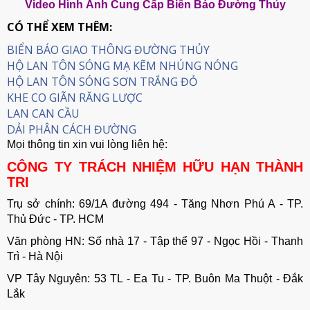
Video Hình Ảnh Cung Cấp Biển Báo Đường Thủy
CÓ THỂ XEM THÊM:
BIỂN BÁO GIAO THÔNG ĐƯỜNG THỦY
HỘ LAN TÔN SÓNG MẠ KẼM NHÚNG NÓNG
HỘ LAN TÔN SÓNG SƠN TRẮNG ĐỎ
KHE CO GIÃN RĂNG LƯỢC
LAN CAN CẦU
DẢI PHÂN CÁCH ĐƯỜNG
Mọi thông tin xin vui lòng liên hệ:
CÔNG TY TRÁCH NHIỆM HỮU HẠN THÀNH
TRI
Trụ sở chính: 69/1A đường 494 - Tăng Nhơn Phú A - TP.
Thủ Đức - TP. HCM
Văn phòng HN: Số nhà 17 - Tập thể 97 - Ngọc Hồi - Thanh
Trì - Hà Nội
VP Tây Nguyên: 53 TL - Ea Tu - TP. Buôn Ma Thuột - Đắk
Lắk