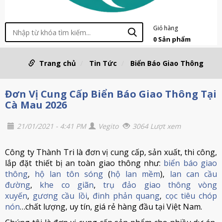
Giỏ hàng
0
Sản phẩm
Trang chủ
Tin Tức
Biển Báo Giao Thông
Đơn Vị Cung Cấp Biển Báo Giao Thông Tại
Cà Mau 2026
21/01/2021 - 4:41 PM
Vegito
3064 Lượt xem
Công ty Thành Tri là đơn vị cung cấp, sản xuất, thi công,
lắp đặt thiết bị an toàn giao thông như:
biển báo giao
thông
,
hộ lan tôn sóng
(
hộ lan mềm
),
lan can cầu
đường
,
khe co giãn
,
trụ đảo giao thông vòng
xuyến
,
gương cầu lồi
,
đinh phản quang
,
cọc tiêu chóp
nón
…chất lượng, uy tín, giá rẻ hàng đầu tại Việt Nam.