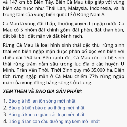
và 147 km bờ Biển Tây. Biển Cà Mau tiếp giáp với vùng
biển các nước như Thái Lan, Malaysia, Indonesia, và là
trung tâm của vùng biển quốc tế ở Đông Nam Á.
Cà Mau là vùng đất thấp, thường xuyên bị ngập nước. Cà
Mau có 5 nhóm đất chính gồm: đất phèn, đất than bùn,
đất bãi bồi, đất mặn và đất kênh rạch.
Rừng Cà Mau là loại hình sinh thái đặc thù, rừng sinh
thái ven biển ngập mặn được phân bố dọc ven biển với
chiều dài 254 km. Bên cạnh đó, Cà Mau còn có hệ sinh
thái rừng tràm nằm sâu trong lục địa ở các huyện U
Minh, Trần Văn Thời, Thới Bình quy mô 35.000 ha. Diện
tích rừng ngập mặn ở Cà Mau chiếm 77% rừng ngập
mặn của vùng đồng bằng sông Cửu Long.
XEM THÊM VỀ BÁO GIÁ SẢN PHẨM:
Báo giá hộ lan tôn sóng mới nhất
Báo giá biển báo giao thông mới nhất
Báo giá khe co giãn các loại mới nhất
Báo giá lan can cầu đường mạ kẽm mới nhất