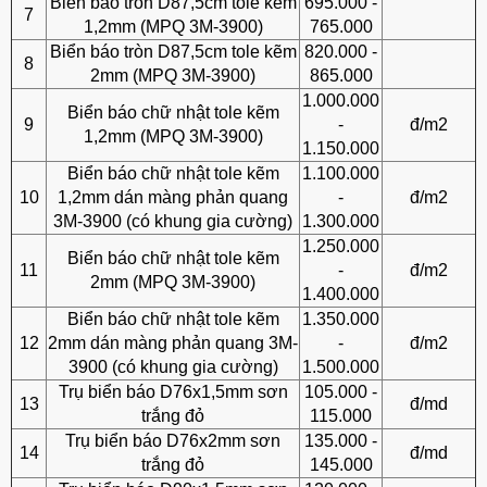
Biển báo tròn D87,5cm tole kẽm
695.000 -
7
1,2mm (MPQ 3M-3900)
765.000
Biển báo tròn D87,5cm tole kẽm
820.000 -
8
2mm (MPQ 3M-3900)
865.000
1.000.000
Biển báo chữ nhật tole kẽm
9
-
đ/m2
1,2mm (MPQ 3M-3900)
1.150.000
Biển báo chữ nhật tole kẽm
1.100.000
10
1,2mm dán màng phản quang
-
đ/m2
3M-3900 (có khung gia cường)
1.300.000
1.250.000
Biển báo chữ nhật tole kẽm
11
-
đ/m2
2mm (MPQ 3M-3900)
1.400.000
Biển báo chữ nhật tole kẽm
1.350.000
12
2mm dán màng phản quang 3M-
-
đ/m2
3900 (có khung gia cường)
1.500.000
Trụ biển báo D76x1,5mm sơn
105.000 -
13
đ/md
trắng đỏ
115.000
Trụ biển báo D76x2mm sơn
135.000 -
14
đ/md
trắng đỏ
145.000