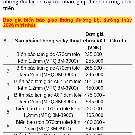
những đối tác tin cậy của nhau, giúp đỡ nhau cùng phát
triển.
Báo giá biển báo giao thông đường bộ, đường thủy
2026 mới nhất:
Đơn giá
STT
Sản phẩm/Thông số kỹ thuật
chưa VAT
Ghi chú
(VNĐ)
Biển báo tam giác A70cm tole
225.000 -
1
kẽm 1,2mm (MPQ 3M-3900)
255.000
Biển báo tam giác A70cm tole
265.000 -
2
kẽm 2mm (MPQ 3M-3900)
295.000
Biển báo tam giác A87,5cm tole
405.000 -
3
kẽm 1,2mm (MPQ 3M-3900)
450.000
Biển báo tam giác A87,5cm tole
475.000 -
4
kẽm 2mm (MPQ 3M-3900)
535.000
Biển báo tròn D70cm tole kẽm
420.000 -
5
1,2mm (MPQ 3M-3900)
465.000
Biển báo tròn D70cm tole kẽm
480.000 -
6
2mm (MPQ 3M-3900)
545.000