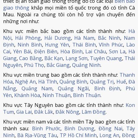
thiết bị an toàn giao thông trong đó có các loại
biển báo
giao thông
khắp mọi miền tổ quốc trong đó có tỉnh Cà
Mau. Ngoài ra chúng tôi còn hỗ trợ vận chuyển đến
những nơi như:
Khu vực miền bắc bao gồm các tỉnh thành như:
Hà
Nội
,
Hải Phòng
,
Hải Dương
,
Hà Nam
,
Bắc Ninh
,
Nam
Định
,
Ninh Bình
,
Hưng Yên
,
Thái Bình
,
Vĩnh Phúc
,
Lào
Cai
,
Yên Bái
,
Điện Biên
,
Hòa Bình
,
Lai Châu
,
Sơn La
,
Hà
Giang
,
Cao Bằng
,
Bắc Kạn
,
Lạng Sơn
,
Tuyên Quang
,
Thái
Nguyên
,
Phú Thọ
,
Bắc Giang
,
Quảng Ninh
.
Khu vực miền trung bao gồm các tỉnh thành như:
Thanh
Hóa
,
Nghệ An
,
Hà Tĩnh
,
Quảng Bình
,
Quảng Trị
,
Huế
,
Đà
Nẵng
,
Quảng Nam
,
Quảng Ngãi
,
Bình Định
,
Phú
Yên
,
Khánh Hòa
,
Ninh Thuận
,
Bình Thuận
.
Khu vực Tây Nguyên bao gồm các tỉnh thành như:
Kon
Tum
,
Gia Lai
,
Đắk Lắk
,
Đắk Nông
,
Lâm Đồng
.
Khu vực miền nam và các tỉnh miền Tây bao gồm các tỉnh
thành sau:
Bình Phước
,
Bình Dương
,
Đồng Nai
,
Tây
Ninh
,
Bà Rịa-Vũng Tàu
,
TP Hồ Chí Minh
,
Long An
,
Đồng