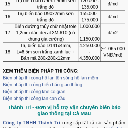
Trụ biển báo D90x1,5mm sơn
120.000 -
15
đ/md
trắng đỏ
135.000
Trụ biển báo D90x2mm sơn
155.000 -
16
đ/md
trắng đỏ
175.000
Biển đường thủy chữ nhật tole
1.000.000
17
1,2mm dán decal 3M-610 (có
-
đ/m2
khung gia cường)
1.150.000
Trụ biển báo D141x4mm,
4.250.000
(~1.065.000
18
L=6,5m sơn trắng xanh lục +
-
VNĐ/md)
Bản mã 280x280x12mm
4.350.000
XEM THÊM BIỆN PHÁP THI CÔNG:
Biện pháp thi công hộ lan tôn sóng hộ lan mềm
B
iện pháp thi công biển báo giao thông
Biện pháp thi công khe co giãn
Biện pháp thi công lan can cầu
Thành Tri - Đơn vị hỗ trợ vận chuyển biển báo
giao thông tại Cà Mau
Công ty TNHH Thành Tri
cung cấp tất cả các sản phẩm