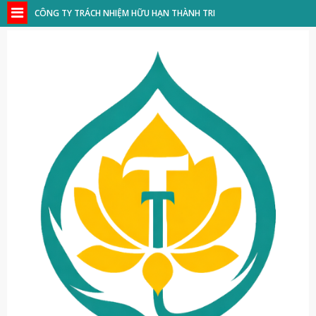
CÔNG TY TRÁCH NHIỆM HỮU HẠN THÀNH TRI