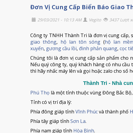
Đơn Vị Cung Cấp Biển Báo Giao T
29/03/2021 - 10:13 AM
Vegito
3437 Lượt 
Công ty TNHH Thành Tri là đơn vị cung cấp, sả
giao thông
,
hộ lan tôn sóng
(
hộ lan mề
xuyến
,
gương cầu lồi
,
đinh phản quang
,
cọc t
Chúng tôi là đơn vị cung cấp sản phẩm cho n
Nếu quý công ty, quý khách hàng có nhu cầu t
thì hãy nhấc máy lên và gọi hoặc zalo cho số h
Thành Tri - Nhà cun
Phú Thọ
là một tỉnh thuộc vùng Đông Bắc Bộ,
Tỉnh có vị trí địa lý:
Phía đông giáp tỉnh
Vĩnh Phúc
và thành phố
H
Phía tây giáp tỉnh
Sơn La
.
Phía nam giáp tỉnh
Hòa Bình
.