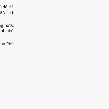
hủ đô Hà
a Vì, Hà
ng nước
hành phố
của Phú