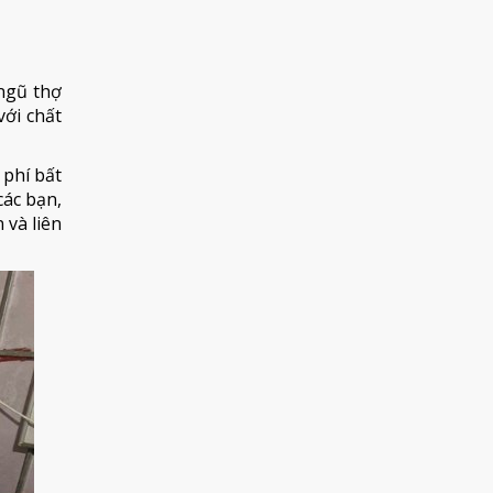
 ngũ thợ
với chất
 phí bất
ác bạn,
 và liên