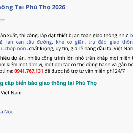
hông Tại Phú Thọ 2026
xem
n xuất, thi công, lắp đặt thiết bị an toàn giao thông như:
b
m
),
lan can cầu đường
,
khe co giãn
,
trụ đảo giao thô
iêu chóp nón
…chất lượng, uy tín, giá rẻ hàng đầu tại Việt Nam
hiều dự án, nhiều công trình lớn nhỏ trên khắp mọi miền 
ìm kiếm một đơn vị, một đối tác có thể đồng hành và gắn bó
otline:
0941.767.131
để được hỗ trợ tư vấn miễn phí 24/7.
g cấp biển báo giao thông tại Phú Thọ
 Việt Nam.
à Nội
.