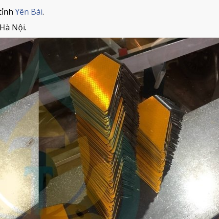
 tỉnh
Yên Bái
.
Hà Nội.