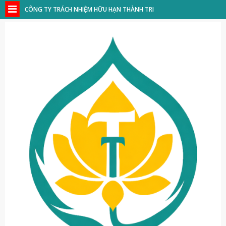
CÔNG TY TRÁCH NHIỆM HỮU HẠN THÀNH TRI