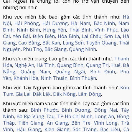
Cai. Ngoài ra chúng tôi còn hỗ trợ vận chuyển đến
những nơi như:
Khu vực miền bắc bao gồm các tỉnh thành như:
Hà
Nội
,
Hải Phòng
,
Hải Dương
,
Hà Nam
,
Bắc Ninh
,
Nam
Định
,
Ninh Bình
,
Hưng Yên
,
Thái Bình
,
Vĩnh Phúc
,
Lào
Cai
,
Yên Bái
,
Điện Biên
,
Hòa Bình
,
Lai Châu
,
Sơn La
,
Hà
Giang
,
Cao Bằng
,
Bắc Kạn
,
Lạng Sơn
,
Tuyên Quang
,
Thái
Nguyên
,
Phú Thọ
,
Bắc Giang
,
Quảng Ninh
.
Khu vực miền trung bao gồm các tỉnh thành như:
Thanh
Hóa
,
Nghệ An
,
Hà Tĩnh
,
Quảng Bình
,
Quảng Trị
,
Huế
,
Đà
Nẵng
,
Quảng Nam
,
Quảng Ngãi
,
Bình Định
,
Phú
Yên
,
Khánh Hòa
,
Ninh Thuận
,
Bình Thuận
.
Khu vực Tây Nguyên bao gồm các tỉnh thành như:
Kon
Tum
,
Gia Lai
,
Đắk Lắk
,
Đắk Nông
,
Lâm Đồng
.
Khu vực miền nam và các tỉnh miền Tây bao gồm các tỉnh
thành sau:
Bình Phước
,
Bình Dương
,
Đồng Nai
,
Tây
Ninh
,
Bà Rịa-Vũng Tàu
,
TP Hồ Chí Minh
,
Long An
,
Đồng
Tháp
,
Tiền Giang
,
An Giang
,
Bến Tre
,
Vĩnh Long
,
Trà
Vinh
,
Hậu Giang
,
Kiên Giang
,
Sóc Trăng
,
Bạc Liêu
,
Cà