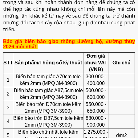
trong và sau khi hoàn thành đơn hàng để chúng ta có
thể hợp tác cùng nhau không chỉ mỗi lần này mà còn
những lần khác kể từ nay về sau để chúng ta trở thành
những đối tác tin cậy của nhau, giúp đỡ nhau cùng phát
triển.
Báo giá biển báo giao thông đường bộ, đường thủy
2026 mới nhất:
Đơn giá
STT
Sản phẩm/Thông số kỹ thuật
chưa VAT
Ghi chú
(VNĐ)
Biển báo tam giác A70cm tole
300.000 -
1
kẽm 2mm (MPQ 3M-3900)
400.000
Biển báo tam giác A87,5cm tole
500.000 -
2
kẽm 2mm (MPQ 3M-3900)
600.000
Biển báo tròn D70cm tole kẽm
550.000 -
3
2mm (MPQ 3M-3900)
650.000
Biển báo tròn D87,5cm tole kẽm
830.000 -
4
2mm (MPQ 3M-3900)
900.000
Biển báo chữ nhật tole kẽm
1.275.000 -
5
đ/m2