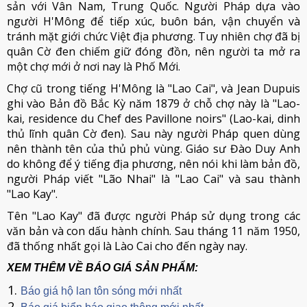
sản với Vân Nam, Trung Quốc. Người Pháp dựa vào
người H'Mông để tiếp xúc, buôn bán, vận chuyển và
tránh mặt giới chức Việt địa phương. Tuy nhiên chợ đã bị
quân Cờ đen chiếm giữ đóng đồn, nên người ta mở ra
một chợ mới ở nơi nay là Phố Mới.
Chợ cũ trong tiếng H'Mông là "Lao Cai", và Jean Dupuis
ghi vào Bản đồ Bắc Kỳ năm 1879 ở chỗ chợ này là "Lao-
kai, residence du Chef des Pavillone noirs" (Lao-kai, dinh
thủ lĩnh quân Cờ đen). Sau này người Pháp quen dùng
nên thành tên của thủ phủ vùng. Giáo sư Đào Duy Anh
do không để ý tiếng địa phương, nên nói khi làm bản đồ,
người Pháp viết "Lão Nhai" là "Lao Cai" và sau thành
"Lao Kay".
Tên "Lao Kay" đã được người Pháp sử dụng trong các
văn bản và con dấu hành chính. Sau tháng 11 năm 1950,
đã thống nhất gọi là Lào Cai cho đến ngày nay.
XEM THÊM VỀ BÁO GIÁ SẢN PHẨM:
Báo giá hộ lan tôn sóng mới nhất