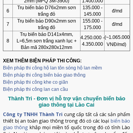
2mm (MPQ 3M-3900)
1.400.000
Trụ biển báo D76x2mm sơn
135.000 -
6
đ/md
trắng đỏ
145.000
Trụ biển báo D90x2mm sơn
155.000 -
7
đ/md
trắng đỏ
175.000
Trụ biển báo D141x4mm,
(~1.065.000
4.250.000 -
8
L=6,5m sơn trắng xanh lục +
4.350.000
VNĐ/md)
Bản mã 280x280x12mm
XEM THÊM BIỆN PHÁP THI CÔNG:
Biện pháp thi công hộ lan tôn sóng hộ lan mềm
B
iện pháp thi công biển báo giao thông
Biện pháp thi công khe co giãn
Biện pháp thi công lan can cầu
Thành Tri - Đơn vị hỗ trợ vận chuyển biển báo
giao thông tại Lào Cai
Công ty TNHH Thành Tri
cung cấp tất cả các sản phẩm
thiết bị an toàn giao thông trong đó có các loại
biển báo
giao thông
khắp mọi miền tổ quốc trong đó có tỉnh Lào