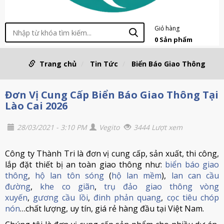
Giỏ hàng
0
Sản phẩm
Trang chủ
Tin Tức
Biển Báo Giao Thông
Đơn Vị Cung Cấp Biển Báo Giao Thông Tại
Lào Cai 2026
28/03/2021 - 3:10 PM
Vegito
3444 Lượt xem
Công ty Thành Tri là đơn vị cung cấp, sản xuất, thi công,
lắp đặt thiết bị an toàn giao thông như:
biển báo giao
thông
,
hộ lan tôn sóng
(
hộ lan mềm
),
lan can cầu
đường
,
khe co giãn
,
trụ đảo giao thông vòng
xuyến
,
gương cầu lồi
,
đinh phản quang
,
cọc tiêu chóp
nón
…chất lượng, uy tín, giá rẻ hàng đầu tại Việt Nam.