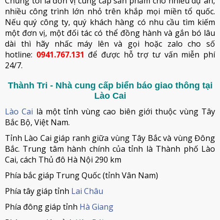
Chúng tôi là đơn vị cung cấp sản phẩm cho nhiều dự án,
nhiều công trình lớn nhỏ trên khắp mọi miền tổ quốc.
Nếu quý công ty, quý khách hàng có nhu cầu tìm kiếm
một đơn vị, một đối tác có thể đồng hành và gắn bó lâu
dài thì hãy nhấc máy lên và gọi hoặc zalo cho số
hotline:
0941.767.131
để được hỗ trợ tư vấn miễn phí
24/7.
Thành Tri - Nhà cung cấp biển báo giao thông tại
Lào Cai
Lào Cai
là một tỉnh vùng cao biên giới thuộc vùng Tây
Bắc Bộ, Việt Nam.
Tỉnh Lào Cai giáp ranh giữa vùng Tây Bắc và vùng Đông
Bắc. Trung tâm hành chính của tỉnh là Thành phố Lào
Cai, cách Thủ đô Hà Nội 290 km
Phía bắc giáp Trung Quốc (tỉnh Vân Nam)
Phía tây giáp tỉnh
Lai Châu
Phía đông giáp tỉnh
Hà Giang