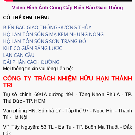
Video Hình Ảnh Cung Cấp Biển Báo Giao Thông
CÓ THỂ XEM THÊM:
BIỂN BÁO GIAO THÔNG ĐƯỜNG THỦY
HỘ LAN TÔN SÓNG MẠ KẼM NHÚNG NÓNG
HỘ LAN TÔN SÓNG SƠN TRẮNG ĐỎ
KHE CO GIÃN RĂNG LƯỢC
LAN CAN CẦU
DẢI PHÂN CÁCH ĐƯỜNG
Mọi thông tin xin vui lòng liên hệ:
CÔNG TY TRÁCH NHIỆM HỮU HẠN THÀNH
TRI
Trụ sở chính: 69/1A đường 494 - Tăng Nhơn Phú A - TP.
Thủ Đức - TP. HCM
Văn phòng HN: Số nhà 17 - Tập thể 97 - Ngọc Hồi - Thanh
Trì - Hà Nội
VP Tây Nguyên: 53 TL - Ea Tu - TP. Buôn Ma Thuột - Đắk
Lắk