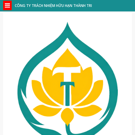
CÔNG TY TRÁCH NHIỆM HỮU HẠN THÀNH TRI