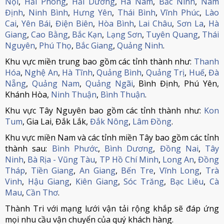
Nội
,
Hải Phòng
,
Hải Dương
,
Hà Nam
,
Bắc Ninh
,
Nam
Định
,
Ninh Bình
,
Hưng Yên
,
Thái Bình
,
Vĩnh Phúc
,
Lào
Cai
,
Yên Bái
,
Điện Biên
,
Hòa Bình
,
Lai Châu
,
Sơn La
,
Hà
Giang
,
Cao Bằng
,
Bắc Kạn
,
Lạng Sơn
,
Tuyên Quang
,
Thái
Nguyên
,
Phú Thọ
,
Bắc Giang
,
Quảng Ninh
.
Khu vực miền trung bao gồm các tỉnh thành như:
Thanh
Hóa
,
Nghệ An
,
Hà Tĩnh
,
Quảng Bình
,
Quảng Trị
,
Huế
,
Đà
Nẵng
,
Quảng Nam
,
Quảng Ngãi
, Bình Định, Phú Yên,
Khánh Hòa,
Ninh Thuận
,
Bình Thuận
.
Khu vực Tây Nguyên bao gồm các tỉnh thành như:
Kon
Tum
, Gia Lai, Đắk Lắk,
Đắk Nông
,
Lâm Đồng
.
Khu vực miền Nam và các tỉnh miền Tây bao gồm các tỉnh
thành sau:
Bình Phước
,
Bình Dương
,
Đồng Nai
,
Tây
Ninh
,
Bà Rịa - Vũng Tàu
,
TP Hồ Chí Minh
,
Long An
,
Đồng
Tháp
,
Tiền Giang
,
An Giang
,
Bến Tre
,
Vĩnh Long
,
Trà
Vinh
,
Hậu Giang
,
Kiên Giang
,
Sóc Trăng
,
Bạc Liêu
,
Cà
Mau
,
Cần Thơ
.
Thành Tri với mạng lưới vận tải rộng khắp sẽ đáp ứng
mọi nhu cầu vận chuyển của quý khách hàng.