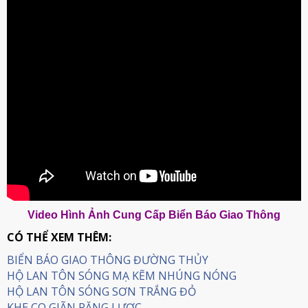
Video Hình Ảnh Cung Cấp Biển Báo Giao Thông
CÓ THỂ XEM THÊM:
BIỂN BÁO GIAO THÔNG ĐƯỜNG THỦY
HỘ LAN TÔN SÓNG MẠ KẼM NHÚNG NÓNG
HỘ LAN TÔN SÓNG SƠN TRẮNG ĐỎ
KHE CO GIÃN RĂNG LƯỢC