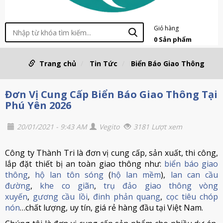
Giỏ hàng
0
Sản phẩm
Trang chủ
Tin Tức
Biển Báo Giao Thông
Đơn Vị Cung Cấp Biển Báo Giao Thông Tại
Phú Yên 2026
20/01/2021 - 9:43 AM
Vegito
3181 Lượt xem
Công ty Thành Tri là đơn vị cung cấp, sản xuất, thi công,
lắp đặt thiết bị an toàn giao thông như:
biển báo giao
thông
,
hộ lan tôn sóng
(
hộ lan mềm
),
lan can cầu
đường
,
khe co giãn
,
trụ đảo giao thông vòng
xuyến
,
gương cầu lồi
,
đinh phản quang
,
cọc tiêu chóp
nón
…chất lượng, uy tín, giá rẻ hàng đầu tại Việt Nam.