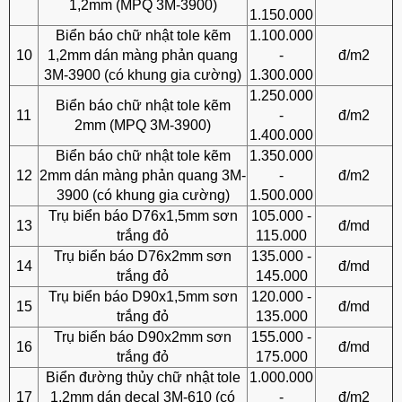
1,2mm (MPQ 3M-3900)
1.150.000
Biển báo chữ nhật tole kẽm
1.100.000
10
1,2mm dán màng phản quang
-
đ/m2
3M-3900 (có khung gia cường)
1.300.000
1.250.000
Biển báo chữ nhật tole kẽm
11
-
đ/m2
2mm (MPQ 3M-3900)
1.400.000
Biển báo chữ nhật tole kẽm
1.350.000
12
2mm dán màng phản quang 3M-
-
đ/m2
3900 (có khung gia cường)
1.500.000
Trụ biển báo D76x1,5mm sơn
105.000 -
13
đ/md
trắng đỏ
115.000
Trụ biển báo D76x2mm sơn
135.000 -
14
đ/md
trắng đỏ
145.000
Trụ biển báo D90x1,5mm sơn
120.000 -
15
đ/md
trắng đỏ
135.000
Trụ biển báo D90x2mm sơn
155.000 -
16
đ/md
trắng đỏ
175.000
Biển đường thủy chữ nhật tole
1.000.000
17
1,2mm dán decal 3M-610 (có
-
đ/m2