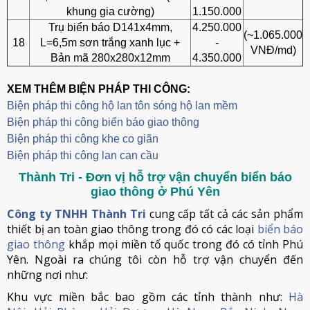
khung gia cường)
1.150.000
Trụ biển báo D141x4mm,
4.250.000
(~1.065.000
18
L=6,5m sơn trắng xanh lục +
-
VNĐ/md)
Bản mã 280x280x12mm
4.350.000
XEM THÊM BIỆN PHÁP THI CÔNG:
Biện pháp thi công hộ lan tôn sóng hộ lan mềm
B
iện pháp thi công biển báo giao thông
Biện pháp thi công khe co giãn
Biện pháp thi công lan can cầu
Thành Tri - Đơn vị hỗ trợ vận chuyển biển báo
giao thông ở Phú Yên
Công ty TNHH Thành Tri
cung cấp tất cả các sản phẩm
thiết bị an toàn giao thông trong đó có các loại
biển báo
giao thông
khắp mọi miền tổ quốc trong đó có tỉnh Phú
Yên. Ngoài ra chúng tôi còn hỗ trợ vận chuyển đến
những nơi như:
Khu vực miền bắc bao gồm các tỉnh thành như:
Hà