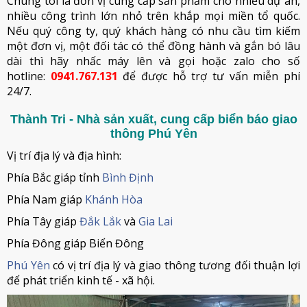
Chúng tôi là đơn vị cung cấp sản phẩm cho nhiều dự án,
nhiều công trình lớn nhỏ trên khắp mọi miền tổ quốc.
Nếu quý công ty, quý khách hàng có nhu cầu tìm kiếm
một đơn vị, một đối tác có thể đồng hành và gắn bó lâu
dài thì hãy nhấc máy lên và gọi hoặc zalo cho số
hotline:
0941.767.131
để được hỗ trợ tư vấn miễn phí
24/7.
Thành Tri - Nhà sản xuất, cung cấp biển báo giao
thông Phú Yên
Vị trí địa lý và địa hình:
Phía Bắc giáp tỉnh
Bình Định
Phía Nam giáp
Khánh Hòa
Phía Tây giáp
Đắk Lắk
và
Gia Lai
Phía Đông giáp Biển Đông
Phú Yên
có vị trí địa lý và giao thông tương đối thuận lợi
để phát triển kinh tế - xã hội.