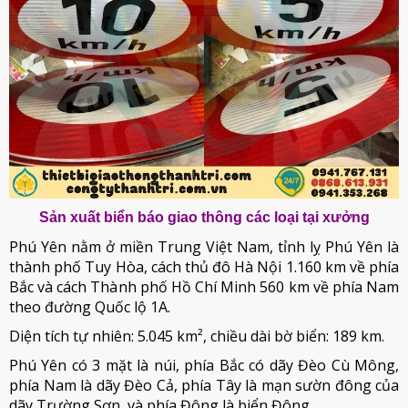
Sản xuất biển báo giao thông các loại tại xưởng
Phú Yên nằm ở miền Trung Việt Nam, tỉnh lỵ Phú Yên là
thành phố Tuy Hòa, cách thủ đô Hà Nội 1.160 km về phía
Bắc và cách Thành phố Hồ Chí Minh 560 km về phía Nam
theo đường Quốc lộ 1A.
Diện tích tự nhiên: 5.045 km², chiều dài bờ biển: 189 km.
Phú Yên có 3 mặt là núi, phía Bắc có dãy Đèo Cù Mông,
phía Nam là dãy Đèo Cả, phía Tây là mạn sườn đông của
dãy Trường Sơn, và phía Đông là biển Đông.