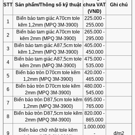
STT
Sản phẩm/Thông số kỹ thuật
chưa VAT
Ghi chú
(VNĐ)
Biển báo tam giác A70cm tole
225.000 -
1
kẽm 1,2mm (MPQ 3M-3900)
255.000
Biển báo tam giác A70cm tole
265.000 -
2
kẽm 2mm (MPQ 3M-3900)
295.000
Biển báo tam giác A87,5cm tole
405.000 -
3
kẽm 1,2mm (MPQ 3M-3900)
450.000
Biển báo tam giác A87,5cm tole
475.000 -
4
kẽm 2mm (MPQ 3M-3900)
535.000
Biển báo tròn D70cm tole kẽm
420.000 -
5
1,2mm (MPQ 3M-3900)
465.000
Biển báo tròn D70cm tole kẽm
480.000 -
6
2mm (MPQ 3M-3900)
545.000
Biển báo tròn D87,5cm tole kẽm
695.000 -
7
1,2mm (MPQ 3M-3900)
765.000
Biển báo tròn D87,5cm tole kẽm
820.000 -
8
2mm (MPQ 3M-3900)
865.000
1.000.000
Biển báo chữ nhật tole kẽm
9
-
đ/m2