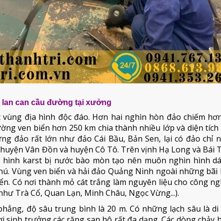
 lan can cầu đường tại xưởng
 vùng địa hình độc đáo. Hơn hai nghìn hòn đảo chiếm hơn
ường ven biển hơn 250 km chia thành nhiều lớp và diện tích
hững đảo rất lớn như đảo Cái Bầu, Bản Sen, lại có đảo chỉ
à huyện Vân Đồn và huyện Cô Tô. Trên vịnh Hạ Long và Bái
a hình karst bị nước bào mòn tạo nên muôn nghìn hình d
hú. Vùng ven biển và hải đảo Quảng Ninh ngoài những bãi 
iển. Có nơi thành mỏ cát trắng làm nguyên liệu cho công n
 (như Trà Cổ, Quan Lạn, Minh Châu, Ngọc Vừng...).
ẳng, độ sâu trung bình là 20 m. Có những lạch sâu là di 
i sinh trưởng các rặng san hô rất đa dạng. Các dòng chảy 