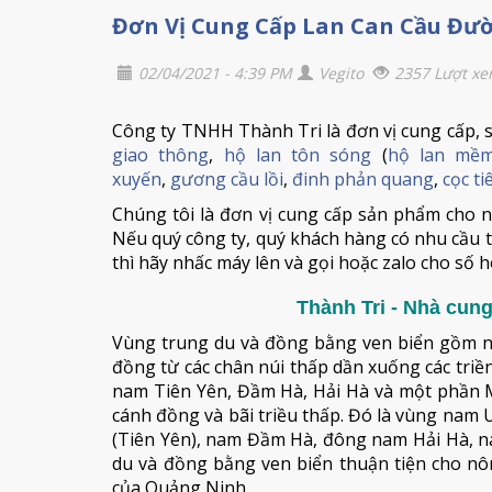
Đơn Vị Cung Cấp Lan Can Cầu Đư
02/04/2021 - 4:39 PM
Vegito
2357 Lượt x
Công ty TNHH Thành Tri là đơn vị cung cấp, sả
giao thông
,
hộ lan tôn sóng
(
hộ lan mề
xuyến
,
gương cầu lồi
,
đinh phản quang
,
cọc t
Chúng tôi là đơn vị cung cấp sản phẩm cho n
Nếu quý công ty, quý khách hàng có nhu cầu t
thì hãy nhấc máy lên và gọi hoặc zalo cho số h
Thành Tri - Nhà cun
Vùng trung du và đồng bằng ven biển gồm n
đồng từ các chân núi thấp dần xuống các triề
nam Tiên Yên, Đầm Hà, Hải Hà và một phần M
cánh đồng và bãi triều thấp. Đó là vùng na
(Tiên Yên), nam Đầm Hà, đông nam Hải Hà, na
du và đồng bằng ven biển thuận tiện cho n
của Quảng Ninh.