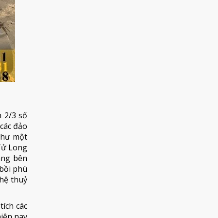
 2/3 số
 các đảo
 như một
 Tử Long
áng bên
bồi phù
ghệ thuỷ
tích các
hiện nay