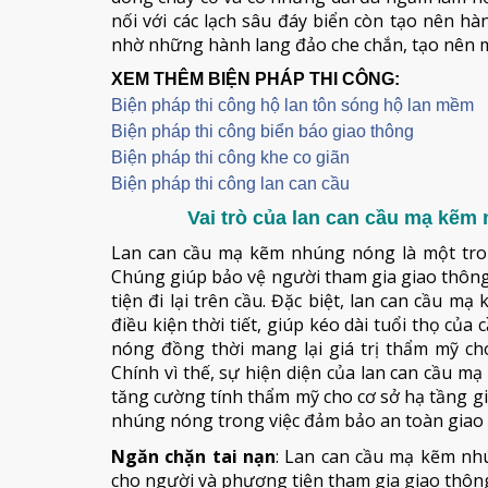
nối với các lạch sâu đáy biển còn tạo nên hà
nhờ những hành lang đảo che chắn, tạo nên m
XEM THÊM BIỆN PHÁP THI CÔNG:
Biện pháp thi công hộ lan tôn sóng hộ lan mềm
B
iện pháp thi công biển báo giao thông
Biện pháp thi công khe co giãn
Biện pháp thi công lan can cầu
Vai trò của lan can cầu mạ kẽm
Lan can cầu mạ kẽm nhúng nóng là một tro
Chúng giúp bảo vệ người tham gia giao thôn
tiện đi lại trên cầu. Đặc biệt, lan can cầu
điều kiện thời tiết, giúp kéo dài tuổi thọ củ
nóng đồng thời mang lại giá trị thẩm mỹ ch
Chính vì thế, sự hiện diện của lan can cầu 
tăng cường tính thẩm mỹ cho cơ sở hạ tầng gi
nhúng nóng trong việc đảm bảo an toàn giao
Ngăn chặn tai nạn
: Lan can cầu mạ kẽm nh
cho người và phương tiện tham gia giao thông,