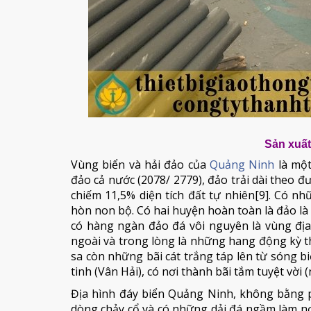
Sản xuất
Vùng biển và hải đảo của
Quảng Ninh
là một
đảo cả nước (2078/ 2779), đảo trải dài theo đ
chiếm 11,5% diện tích đất tự nhiên[9]. Có n
hòn non bộ. Có hai huyện hoàn toàn là đảo l
có hàng ngàn đảo đá vôi nguyên là vùng đị
ngoài và trong lòng là những hang động kỳ t
sa còn những bãi cát trắng táp lên từ sóng b
tinh (Vân Hải), có nơi thành bãi tắm tuyệt vời
Địa hình đáy biển Quảng Ninh, không bằng ph
dòng chảy cổ và có những dải đá ngầm làm nơ