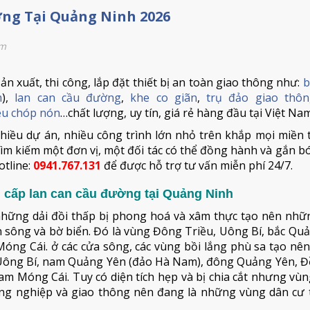
ờng Tại Quảng Ninh 2026
em
n xuất, thi công, lắp đặt thiết bị an toàn giao thông như:
b
m
),
lan can cầu đường
,
khe co giãn
,
trụ đảo giao thô
iêu chóp nón
…chất lượng, uy tín, giá rẻ hàng đầu tại Việt Nam
hiều dự án, nhiều công trình lớn nhỏ trên khắp mọi miền 
ìm kiếm một đơn vị, một đối tác có thể đồng hành và gắn bó
otline:
0941.767.131
để được hỗ trợ tư vấn miễn phí 24/7.
g cấp lan can cầu đường tại Quảng Ninh
hững dải đồi thấp bị phong hoá và xâm thực tạo nên nhữ
n sông và bờ biển. Đó là vùng Đông Triều, Uông Bí, bắc Qu
óng Cái. ở các cửa sông, các vùng bồi lắng phù sa tạo nê
m Uông Bí, nam Quảng Yên (đảo Hà Nam), đông Quảng Yên, Đ
m Móng Cái. Tuy có diện tích hẹp và bị chia cắt nhưng vù
ông nghiệp và giao thông nên đang là những vùng dân cư 