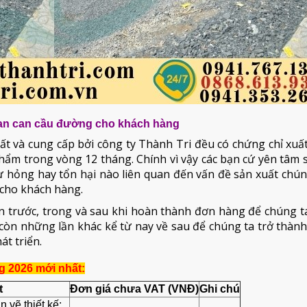
an can cầu đường cho khách hàng
ất và cung cấp bởi công ty Thành Tri đều có chứng chỉ xu
hẩm trong vòng 12 tháng. Chính vì vậy các bạn cứ yên tâm
ư hỏng hay tổn hại nào liên quan đến vấn đề sản xuất chún
 cho khách hàng.
 trước, trong và sau khi hoàn thành đơn hàng để chúng ta
còn những lần khác kể từ nay về sau để chúng ta trở thàn
át triển.
g 2026 mới nhất:
t
Đơn giá chưa VAT (VNĐ)
Ghi chú
 vẽ thiết kế: