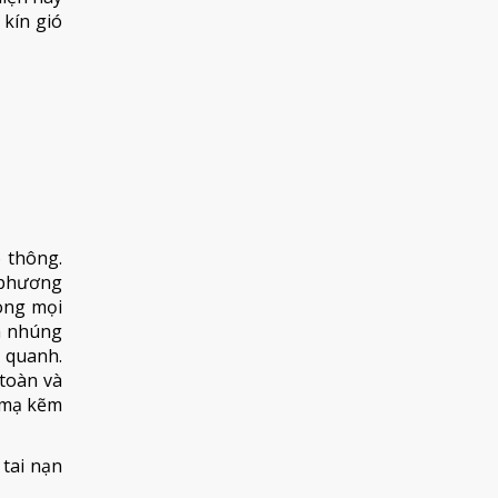
 kín gió
 thông.
 phương
ong mọi
ẽm nhúng
 quanh.
 toàn và
u mạ kẽm
tai nạn