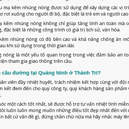
ầu mạ kẽm nhúng nóng được sử dụng để xây dựng các vị tr
 rơi xuống cho người đi bộ, đặc biệt là trẻ em và người cao 
mạ kẽm nhúng nóng không chỉ giúp tăng tính an toàn mà c
đặc biệt là những công trình có giá trị lịch sử, văn hóa.
 kẽm nhúng nóng có độ bền cao và khả năng chống ăn mò
sau khi sử dụng trong thời gian dài.
ng nóng là một yếu tố quan trọng trong việc đảm bảo an t
iện tham gia giao thông trên cầu.
n cầu đường tại Quảng Ninh ở Thành Tri?
hân viên đầy nhiệt huyết, trách nhiệm kết hợp cùng với đội
cam kết đem đến cho quý công ty, quý khách hàng sản phẩm 
.
óc một cách tốt nhất, sẽ được hỗ trợ tư vấn nhiệt tình miễn
ôi luôn luôn mong muốn những điều tốt đẹp nhất đến với c
vấn bất cứ vấn đề gì, đừng chần chừ nữa mà hãy nhấc máy lên