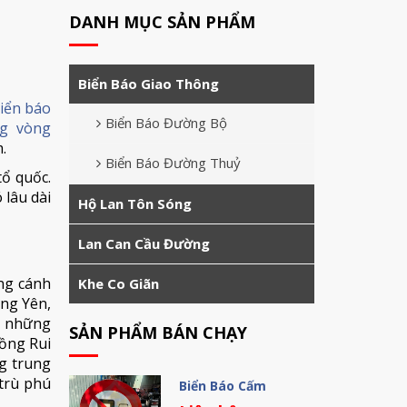
DANH MỤC SẢN PHẨM
Biển Báo Giao Thông
iển báo
Biển Báo Đường Bộ
ng vòng
.
Biển Báo Đường Thuỷ
tổ quốc.
 lâu dài
Hộ Lan Tôn Sóng
Lan Can Cầu Đường
ng cánh
Khe Co Giãn
ảng Yên,
n những
SẢN PHẨM BÁN CHẠY
ồng Rui
ng trung
trù phú
Biển Báo Cấm