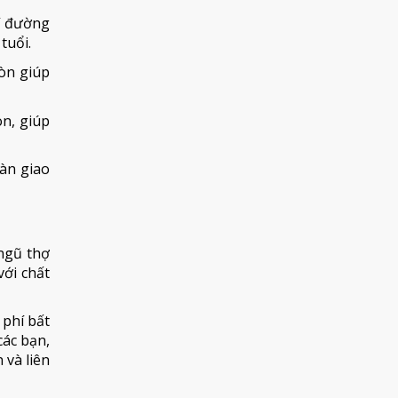
í đường
tuổi.
òn giúp
n, giúp
oàn giao
 ngũ thợ
với chất
 phí bất
ác bạn,
 và liên