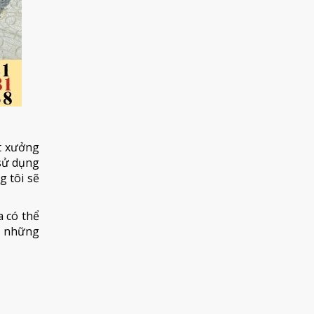
ất xưởng
 sử dụng
g tôi sẽ
 có thể
h những