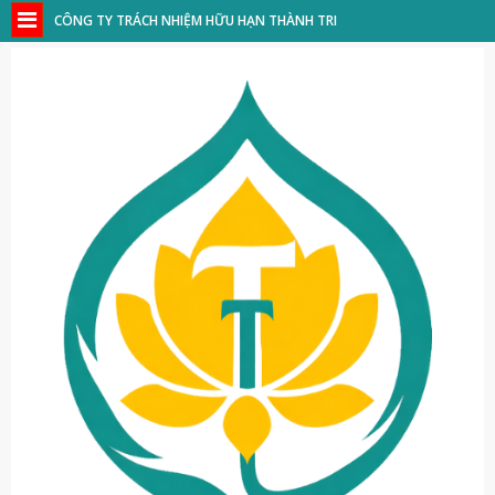
CÔNG TY TRÁCH NHIỆM HỮU HẠN THÀNH TRI