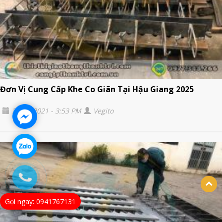
Đơn Vị Cung Cấp Khe Co Giãn Tại Hậu Giang 2025
30/01/2021 - 3:53 PM
Vegito
Gọi ngay: 0941767131