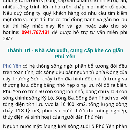
Chúng tôi là đơn vị cung cấp sản phẩm cho nhiều dự án,
nhiều công trình lớn nhỏ trên khắp mọi miền tổ quốc.
Nếu quý công ty, quý khách hàng có nhu cầu tìm kiếm
một đơn vị, một đối tác có thể đồng hành và gắn bó lâu
dài thì hãy nhấc máy lên và gọi hoặc zalo cho số
hotline:
0941.767.131
để được hỗ trợ tư vấn miễn phí
24/7.
Thành Tri - Nhà sản xuất, cung cấp khe co giãn
Phú Yên
Phú Yên
có hệ thống sông ngòi phân bổ tương đối đều
trên toàn tỉnh, các sông đều bắt nguồn từ phía Đông của
dãy Trường Sơn, chảy trên địa hình đồi, núi ở trung và
thượng lưu, đồng bằng nhỏ hẹp ở hạ lưu rồi đổ ra biển.
Phú Yên có trên 50 con sông lớn nhỏ, đáng chú ý là 3 con
sông chính: sông Kỳ Lộ, Sông Ba, Sông Bàn Thạch với với
tổng diện tích lưu vực là 16.400 km2, tổng lượng dòng
chảy 11.8 tỷ m3, phục vụ nước tưới cho nông nghiệp,
thủy điện và sinh hoạt của người dân Phú Yên.
Nguồn nước mặt: Mạng lưới sông suối ở Phú Yên phần