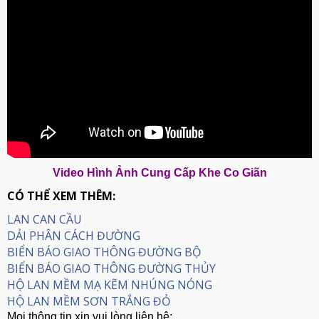
Video Hình Ảnh Cung Cấp Khe Co Giãn
CÓ THỂ XEM THÊM:
LAN CAN CẦU
DẢI PHÂN CÁCH ĐƯỜNG
BIỂN BÁO GIAO THÔNG ĐƯỜNG BỘ
BIỂN BÁO GIAO THÔNG ĐƯỜNG THỦY
HỘ LAN MỀM MẠ KẼM NHÚNG NÓNG
HỘ LAN MỀM SƠN TRẮNG ĐỎ
Mọi thông tin xin vui lòng liên hệ: