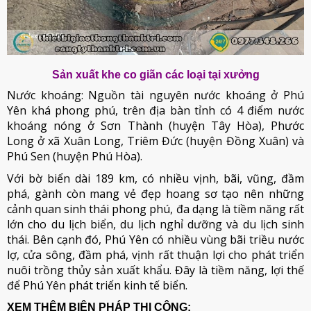
Sản xuất khe co giãn các loại tại xưởng
Nước khoáng: Nguồn tài nguyên nước khoáng ở Phú
Yên khá phong phú, trên địa bàn tỉnh có 4 điểm nước
khoáng nóng ở Sơn Thành (huyện Tây Hòa), Phước
Long ở xã Xuân Long, Triêm Đức (huyện Đồng Xuân) và
Phú Sen (huyện Phú Hòa).
Với bờ biển dài 189 km, có nhiều vịnh, bãi, vũng, đầm
phá, gành còn mang vẻ đẹp hoang sơ tạo nên những
cảnh quan sinh thái phong phú, đa dạng là tiềm năng rất
lớn cho du lịch biển, du lịch nghỉ dưỡng và du lịch sinh
thái. Bên cạnh đó, Phú Yên có nhiều vùng bãi triều nước
lợ, cửa sông, đầm phá, vịnh rất thuận lợi cho phát triển
nuôi trồng thủy sản xuất khẩu. Đây là tiềm năng, lợi thế
để Phú Yên phát triển kinh tế biển.
XEM THÊM BIỆN PHÁP THI CÔNG: