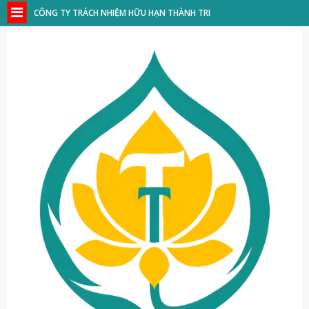
CÔNG TY TRÁCH NHIỆM HỮU HẠN THÀNH TRI