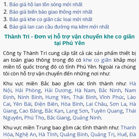
Báo giá hộ lan tôn sóng mới nhất
Báo giá biển báo giao thông mới nhất
Báo giá khe co giãn các loại mới nhất
Báo giá lan can cầu đường mạ kẽm mới nhất
Thành Tri - Đơn vị hỗ trợ vận chuyển khe co giãn
tại Phú Yên
Công ty Thành Tri cung cấp tất cả các sản phẩm thiết bị
an toàn giao thông trong đó có
khe co giãn
khắp mọi
miền tổ quốc trong đó có tỉnh Phú Yên. Ngoài ra chúng
tôi còn hỗ trợ vận chuyển đến những nơi như:
Khu vực miền Bắc bao gồm các tỉnh thành như:
Hà
Nội
,
Hải Phòng
,
Hải Dương
,
Hà Nam
,
Bắc Ninh
,
Nam
Định
,
Ninh Bình
,
Hưng Yên
,
Thái Bình
,
Vĩnh Phúc
,
Lào
Cai
,
Yên Bái
,
Điện Biên
,
Hòa Bình
,
Lai Châu
,
Sơn La
,
Hà
Giang
,
Cao Bằng
,
Bắc Kạn
,
Lạng Sơn
,
Tuyên Quang
,
Thái
Nguyên
,
Phú Thọ
,
Bắc Giang
,
Quảng Ninh
.
Khu vực miền Trung bao gồm các tỉnh thành như:
Thanh
Hóa
,
Nghệ An
,
Hà Tĩnh
,
Quảng Bình
,
Quảng Trị
,
Huế
,
Đà