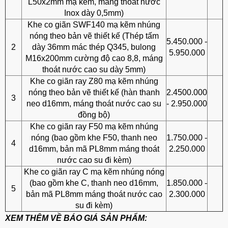
L50x2mm mạ kẽm, máng thoát nước
Inox dày 0,5mm)
Khe co giãn SWF140 mạ kẽm nhúng
nóng theo bản vẽ thiết kế (Thép tấm
5.450.000 -
2
dày 36mm mác thép Q345, bulong
5.950.000
M16x200mm cường độ cao 8,8, máng
thoát nước cao su dày 5mm)
Khe co giãn ray Z80 mạ kẽm nhúng
nóng theo bản vẽ thiết kế (hàn thanh
2.4500.000
3
neo d16mm, máng thoát nước cao su
- 2.950.000
đồng bộ)
Khe co giãn ray F50 mạ kẽm nhúng
nóng (bao gồm khe F50, thanh neo
1.750.000 -
4
d16mm, bản mã PL8mm máng thoát
2.250.000
nước cao su đi kèm)
Khe co giãn ray C mạ kẽm nhúng nóng
(bao gồm khe C, thanh neo d16mm,
1.850.000 -
5
bản mã PL8mm máng thoát nước cao
2.300.000
su đi kèm)
XEM THÊM VỀ BÁO GIÁ SẢN PHẨM: