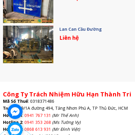
Lan Can Cầu Đường
Liên hệ
Công Ty Trách Nhiệm Hữu Hạn Thành Tri
Mã Số Thuế
:
0318371486
: 69/1A đường 494, Tăng Nhơn Phú A, TP Thủ Đức, HCM
Trụ Sở
Hotline 1
:
0941 767 131
(Mr Thế Anh)
Hotline 2
:
0941 353 268
(Ms Tường Vy)
Hotline 3
:
0868 613 931
(Mr Đình Việt)