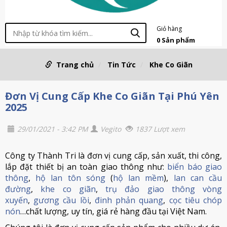
Giỏ hàng
0
Sản phẩm
Trang chủ
Tin Tức
Khe Co Giãn
Đơn Vị Cung Cấp Khe Co Giãn Tại Phú Yên
2025
29/01/2021 - 3:42 PM
Vegito
1837 Lượt xem
Công ty Thành Tri là đơn vị cung cấp, sản xuất, thi công,
lắp đặt thiết bị an toàn giao thông như:
biển báo giao
thông
,
hộ lan tôn sóng
(
hộ lan mềm
),
lan can cầu
đường
,
khe co giãn
,
trụ đảo giao thông vòng
xuyến
,
gương cầu lồi
,
đinh phản quang
,
cọc tiêu chóp
nón
…chất lượng, uy tín, giá rẻ hàng đầu tại Việt Nam.