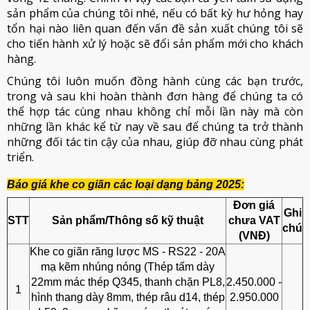
sản phẩm của chúng tôi nhé, nếu có bất kỳ hư hỏng hay
tổn hại nào liên quan đến vấn đề sản xuất chúng tôi sẽ
cho tiến hành xử lý hoặc sẽ đổi sản phẩm mới cho khách
hàng.
Chúng tôi luôn muốn đồng hành cùng các bạn trước,
trong và sau khi hoàn thành đơn hàng để chúng ta có
thể hợp tác cùng nhau không chỉ mỗi lần này mà còn
những lần khác kể từ nay về sau để chúng ta trở thành
những đối tác tin cậy của nhau, giúp đỡ nhau cùng phát
triển.
Báo giá khe co giãn các loại dạng bảng 2025:
Đơn giá
Ghi
STT
Sản phẩm/Thông số kỹ thuật
chưa VAT
chú
(VNĐ)
Khe co giãn răng lược MS - RS22 - 20A
mạ kẽm nhúng nóng (Thép tấm dày
22mm mác thép Q345, thanh chặn PL8,
2.450.000 -
1
hình thang dày 8mm, thép râu d14, thép
2.950.000