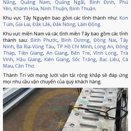
Nẵng
,
Quảng Nam
,
Quảng Ngãi
,
Bình Định
,
Phú
Yên
,
Khánh Hòa
,
Ninh Thuận
,
Bình Thuận
.
Khu vực Tây Nguyên bao gồm các tỉnh thành như:
Kon
Tum
,
Gia Lai
,
Đắk Lắk
,
Đắk Nông
,
Lâm Đồng
.
Khu vực miền Nam và các tỉnh miền Tây bao gồm các tỉnh
thành sau:
Bình Phước
,
Bình Dương
,
Đồng Nai
,
Tây
Ninh
,
Bà Rịa-Vũng Tàu
,
TP Hồ Chí Minh
,
Long An
,
Đồng
Tháp
,
Tiền Giang
,
An Giang
,
Bến Tre
,
Vĩnh Long
,
Trà
Vinh
,
Hậu Giang
,
Kiên Giang
,
Sóc Trăng
,
Bạc Liêu
,
Cà
Mau
,
Cần Thơ
.
Thành Tri với mạng lưới vận tải rộng khắp sẽ đáp ứng
mọi nhu cầu vận chuyển của quý khách hàng.