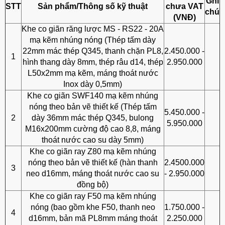
Ghi
STT
Sản phẩm/Thông số kỹ thuật
chưa VAT
chú
(VNĐ)
Khe co giãn răng lược MS - RS22 - 20A
mạ kẽm nhúng nóng (Thép tấm dày
22mm mác thép Q345, thanh chặn PL8,
2.450.000 -
1
hình thang dày 8mm, thép râu d14, thép
2.950.000
L50x2mm mạ kẽm, máng thoát nước
Inox dày 0,5mm)
Khe co giãn SWF140 mạ kẽm nhúng
nóng theo bản vẽ thiết kế (Thép tấm
5.450.000 -
2
dày 36mm mác thép Q345, bulong
5.950.000
M16x200mm cường độ cao 8,8, máng
thoát nước cao su dày 5mm)
Khe co giãn ray Z80 mạ kẽm nhúng
nóng theo bản vẽ thiết kế (hàn thanh
2.4500.000
3
neo d16mm, máng thoát nước cao su
- 2.950.000
đồng bộ)
Khe co giãn ray F50 mạ kẽm nhúng
nóng (bao gồm khe F50, thanh neo
1.750.000 -
4
d16mm, bản mã PL8mm máng thoát
2.250.000