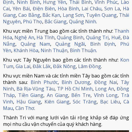
Định
,
Ninh Bình
,
Hưng Yên
,
Thái Bình
,
Vĩnh Phúc
,
Lào
Cai
,
Yên Bái
,
Điện Biên
,
Hòa Bình
,
Lai Châu
,
Sơn La
,
Hà
Giang
,
Cao Bằng
,
Bắc Kạn
,
Lạng Sơn
,
Tuyên Quang
,
Thái
Nguyên
,
Phú Thọ
,
Bắc Giang
,
Quảng Ninh
.
Khu vực miền Trung bao gồm các tỉnh thành như:
Thanh
Hóa
,
Nghệ An
,
Hà Tĩnh
,
Quảng Bình
,
Quảng Trị
,
Huế
,
Đà
Nẵng
,
Quảng Nam
,
Quảng Ngãi
,
Bình Định
,
Phú
Yên
,
Khánh Hòa
,
Ninh Thuận
,
Bình Thuận
.
Khu vực Tây Nguyên bao gồm các tỉnh thành như:
Kon
Tum
,
Gia Lai
,
Đắk Lắk
,
Đắk Nông
,
Lâm Đồng
.
Khu vực miền Nam và các tỉnh miền Tây bao gồm các tỉnh
thành sau:
Bình Phước
,
Bình Dương
,
Đồng Nai
,
Tây
Ninh
,
Bà Rịa-Vũng Tàu
,
TP Hồ Chí Minh
,
Long An
,
Đồng
Tháp
,
Tiền Giang
,
An Giang
,
Bến Tre
,
Vĩnh Long
,
Trà
Vinh
,
Hậu Giang
,
Kiên Giang
,
Sóc Trăng
,
Bạc Liêu
,
Cà
Mau
,
Cần Thơ
.
Thành Tri với mạng lưới vận tải rộng khắp sẽ đáp ứng
mọi nhu cầu vận chuyển của quý khách hàng.