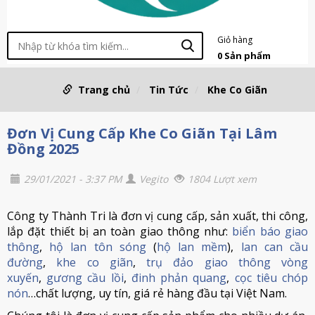
Giỏ hàng
0
Sản phẩm
Trang chủ
Tin Tức
Khe Co Giãn
Đơn Vị Cung Cấp Khe Co Giãn Tại Lâm
Đồng 2025
29/01/2021 - 3:37 PM
Vegito
1804 Lượt xem
Công ty Thành Tri là đơn vị cung cấp, sản xuất, thi công,
lắp đặt thiết bị an toàn giao thông như:
biển báo giao
thông
,
hộ lan tôn sóng
(
hộ lan mềm
),
lan can cầu
đường
,
khe co giãn
,
trụ đảo giao thông vòng
xuyến
,
gương cầu lồi
,
đinh phản quang
,
cọc tiêu chóp
nón
…chất lượng, uy tín, giá rẻ hàng đầu tại Việt Nam.