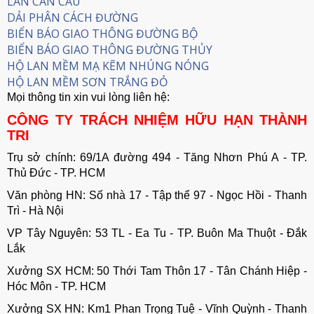
LAN CAN CẦU
DẢI PHÂN CÁCH ĐƯỜNG
BIỂN BÁO GIAO THÔNG ĐƯỜNG BỘ
BIỂN BÁO GIAO THÔNG ĐƯỜNG THỦY
HỘ LAN MỀM MẠ KẼM NHÚNG NÓNG
HỘ LAN MỀM SƠN TRẮNG ĐỎ
Mọi thông tin xin vui lòng liên hệ:
CÔNG TY TRÁCH NHIỆM HỮU HẠN THÀNH
TRI
Trụ sở chính: 69/1A đường 494 - Tăng Nhơn Phú A - TP.
Thủ Đức - TP. HCM
Văn phòng HN: Số nhà 17 - Tập thể 97 - Ngọc Hồi - Thanh
Trì - Hà Nội
VP Tây Nguyên: 53 TL - Ea Tu - TP. Buôn Ma Thuột - Đắk
Lắk
Xưởng SX HCM: 50 Thới Tam Thôn 17 - Tân Chánh Hiệp -
Hóc Môn - TP. HCM
Xưởng SX HN: Km1 Phan Trọng Tuệ - Vĩnh Quỳnh - Thanh