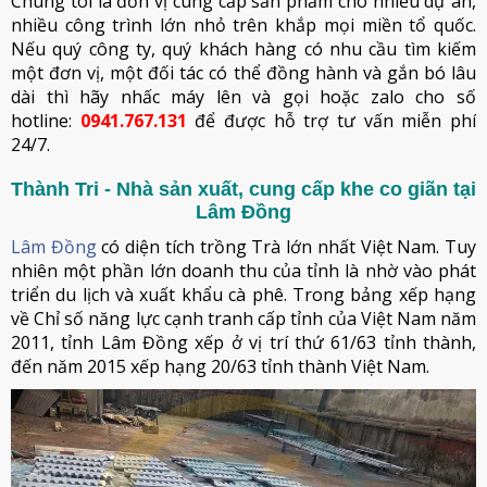
Chúng tôi là đơn vị cung cấp sản phẩm cho nhiều dự án,
nhiều công trình lớn nhỏ trên khắp mọi miền tổ quốc.
Nếu quý công ty, quý khách hàng có nhu cầu tìm kiếm
một đơn vị, một đối tác có thể đồng hành và gắn bó lâu
dài thì hãy nhấc máy lên và gọi hoặc zalo cho số
hotline:
0941.767.131
để được hỗ trợ tư vấn miễn phí
24/7.
Thành Tri - Nhà sản xuất, cung cấp khe co giãn tại
Lâm Đồng
Lâm Đồng
có diện tích trồng Trà lớn nhất Việt Nam. Tuy
nhiên một phần lớn doanh thu của tỉnh là nhờ vào phát
triển du lịch và xuất khẩu cà phê. Trong bảng xếp hạng
về Chỉ số năng lực cạnh tranh cấp tỉnh của Việt Nam năm
2011, tỉnh Lâm Đồng xếp ở vị trí thứ 61/63 tỉnh thành,
đến năm 2015 xếp hạng 20/63 tỉnh thành Việt Nam.