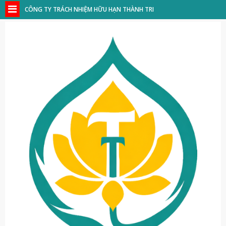
CÔNG TY TRÁCH NHIỆM HỮU HẠN THÀNH TRI