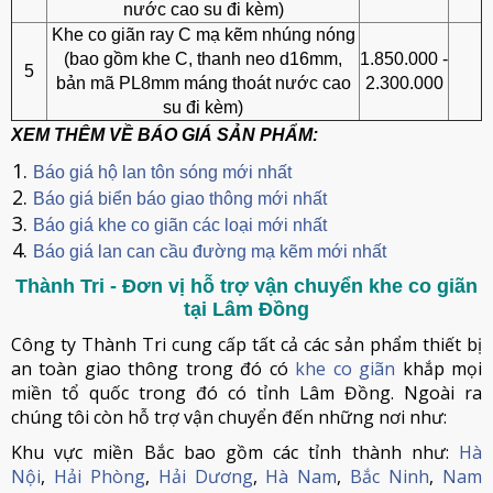
nước cao su đi kèm)
Khe co giãn ray C mạ kẽm nhúng nóng
(bao gồm khe C, thanh neo d16mm,
1.850.000 -
5
bản mã PL8mm máng thoát nước cao
2.300.000
su đi kèm)
XEM THÊM VỀ BÁO GIÁ SẢN PHẨM:
Báo giá hộ lan tôn sóng mới nhất
Báo giá biển báo giao thông mới nhất
Báo giá khe co giãn các loại mới nhất
Báo giá lan can cầu đường mạ kẽm mới nhất
Thành Tri - Đơn vị hỗ trợ vận chuyển khe co giãn
tại Lâm Đồng
Công ty Thành Tri cung cấp tất cả các sản phẩm thiết bị
an toàn giao thông trong đó có
khe co giãn
khắp mọi
miền tổ quốc trong đó có tỉnh Lâm Đồng. Ngoài ra
chúng tôi còn hỗ trợ vận chuyển đến những nơi như:
Khu vực miền Bắc bao gồm các tỉnh thành như:
Hà
Nội
,
Hải Phòng
,
Hải Dương
,
Hà Nam
,
Bắc Ninh
,
Nam