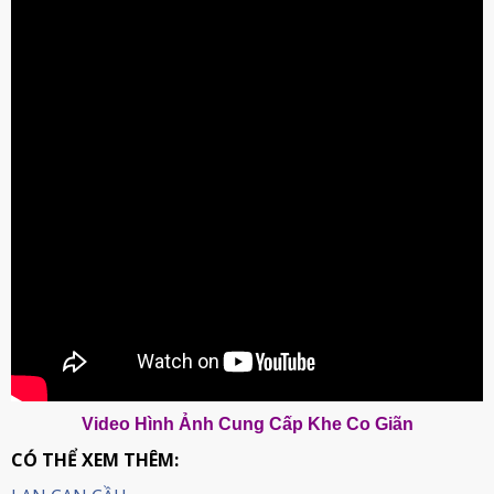
Video Hình Ảnh Cung Cấp Khe Co Giãn
CÓ THỂ XEM THÊM: