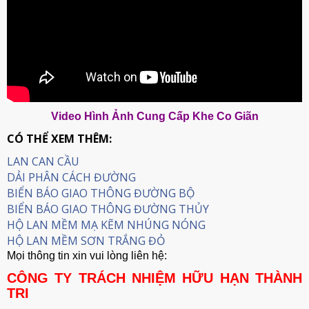
Video Hình Ảnh Cung Cấp Khe Co Giãn
CÓ THỂ XEM THÊM:
LAN CAN CẦU
DẢI PHÂN CÁCH ĐƯỜNG
BIỂN BÁO GIAO THÔNG ĐƯỜNG BỘ
BIỂN BÁO GIAO THÔNG ĐƯỜNG THỦY
HỘ LAN MỀM MẠ KẼM NHÚNG NÓNG
HỘ LAN MỀM SƠN TRẮNG ĐỎ
Mọi thông tin xin vui lòng liên hệ:
CÔNG TY TRÁCH NHIỆM HỮU HẠN THÀNH
TRI