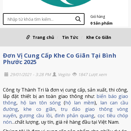
Giỏ hàng
0
Sản phẩm
Trang chủ
Tin Tức
Khe Co Giãn
Đơn Vị Cung Cấp Khe Co Giãn Tại Bình
Phước 2025
29/01/2021 - 3:28 PM
Vegito
1847 Lượt xem
Công ty Thành Tri là đơn vị cung cấp, sản xuất, thi công,
lắp đặt thiết bị an toàn giao thông như:
biển báo giao
thông
,
hộ lan tôn sóng
(
hộ lan mềm
),
lan can cầu
đường
,
khe co giãn
,
trụ đảo giao thông vòng
xuyến
,
gương cầu lồi
,
đinh phản quang
,
cọc tiêu chóp
nón
…chất lượng, uy tín, giá rẻ hàng đầu tại Việt Nam.