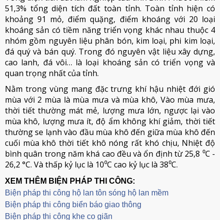
51,3% tổng diện tích đất toàn tỉnh. Toàn tỉnh hiện có
khoảng 91 mỏ, điểm quặng, điểm khoáng với 20 loại
khoáng sản có tiềm năng triển vọng khác nhau thuộc 4
nhóm gồm nguyên liệu phân bón, kim loại, phi kim loại,
đá quý và bán quý. Trong đó nguyên vật liệu xây dựng,
cao lanh, đá vôi… là loại khoáng sản có triển vọng và
quan trọng nhất của tỉnh.
Nằm trong vùng mang đặc trưng khí hậu nhiệt đới gió
mùa với 2 mùa là mùa mưa và mùa khô, Vào mùa mưa,
thời tiết thường mát mẻ, lượng mưa lớn, ngược lại vào
mùa khô, lượng mưa ít, độ ẩm không khí giảm, thời tiết
thường se lạnh vào đầu mùa khô đến giữa mùa khô đến
cuối mùa khô thời tiết khô nóng rất khó chịu, Nhiệt độ
bình quân trong năm khá cao đều và ổn định từ 25,8 ⁰C -
26,2 °C. Và thấp kỷ lục là 10⁰C cao kỷ lục là 38⁰C.
XEM THÊM BIỆN PHÁP THI CÔNG:
Biện pháp thi công hộ lan tôn sóng hộ lan mềm
B
iện pháp thi công biển báo giao thông
Biện pháp thi công khe co giãn