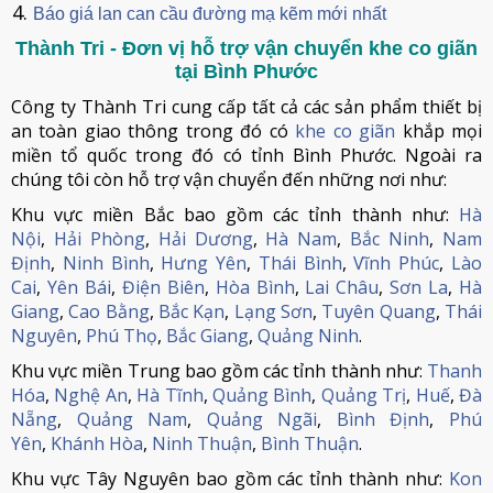
Báo giá lan can cầu đường mạ kẽm mới nhất
Thành Tri - Đơn vị hỗ trợ vận chuyển khe co giãn
tại Bình Phước
Công ty Thành Tri cung cấp tất cả các sản phẩm thiết bị
an toàn giao thông trong đó có
khe co giãn
khắp mọi
miền tổ quốc trong đó có tỉnh Bình Phước. Ngoài ra
chúng tôi còn hỗ trợ vận chuyển đến những nơi như:
Khu vực miền Bắc bao gồm các tỉnh thành như:
Hà
Nội
,
Hải Phòng
,
Hải Dương
,
Hà Nam
,
Bắc Ninh
,
Nam
Định
,
Ninh Bình
,
Hưng Yên
,
Thái Bình
,
Vĩnh Phúc
,
Lào
Cai
,
Yên Bái
,
Điện Biên
,
Hòa Bình
,
Lai Châu
,
Sơn La
,
Hà
Giang
,
Cao Bằng
,
Bắc Kạn
,
Lạng Sơn
,
Tuyên Quang
,
Thái
Nguyên
,
Phú Thọ
,
Bắc Giang
,
Quảng Ninh
.
Khu vực miền Trung bao gồm các tỉnh thành như:
Thanh
Hóa
,
Nghệ An
,
Hà Tĩnh
,
Quảng Bình
,
Quảng Trị
,
Huế
,
Đà
Nẵng
,
Quảng Nam
,
Quảng Ngãi
,
Bình Định
,
Phú
Yên
,
Khánh Hòa
,
Ninh Thuận
,
Bình Thuận
.
Khu vực Tây Nguyên bao gồm các tỉnh thành như:
Kon