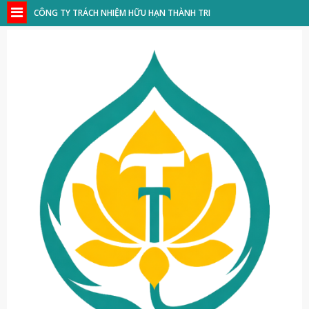
CÔNG TY TRÁCH NHIỆM HỮU HẠN THÀNH TRI