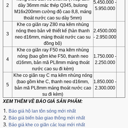
5.450.000 -
2
dày 36mm mác thép Q345, bulong
5.950.000
M16x200mm cường độ cao 8,8, máng
thoát nước cao su dày 5mm)
Khe co giãn ray Z80 mạ kẽm nhúng
nóng theo bản vẽ thiết kế (hàn thanh
2.4500.000
3
neo d16mm, máng thoát nước cao su
- 2.950.000
đồng bộ)
Khe co giãn ray F50 mạ kẽm nhúng
nóng (bao gồm khe F50, thanh neo
1.750.000 -
4
d16mm, bản mã PL8mm máng thoát
2.250.000
nước cao su đi kèm)
Khe co giãn ray C mạ kẽm nhúng nóng
(bao gồm khe C, thanh neo d16mm,
1.850.000 -
5
bản mã PL8mm máng thoát nước cao
2.300.000
su đi kèm)
XEM THÊM VỀ BÁO GIÁ SẢN PHẨM:
Báo giá hộ lan tôn sóng mới nhất
Báo giá biển báo giao thông mới nhất
Báo giá khe co giãn các loại mới nhất