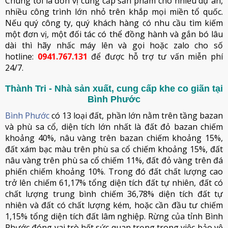
Chúng tôi là đơn vị cung cấp sản phẩm cho nhiều dự án,
nhiều công trình lớn nhỏ trên khắp mọi miền tổ quốc.
Nếu quý công ty, quý khách hàng có nhu cầu tìm kiếm
một đơn vị, một đối tác có thể đồng hành và gắn bó lâu
dài thì hãy nhấc máy lên và gọi hoặc zalo cho số
hotline:
0941.767.131
để được hỗ trợ tư vấn miễn phí
24/7.
Thành Tri - Nhà sản xuất, cung cấp khe co giãn tại
Bình Phước
Bình Phước
có 13 loại đất, phần lớn nằm trên tầng bazan
và phù sa cổ, diện tích lớn nhất là đất đỏ bazan chiếm
khoảng 40%, nâu vàng trên bazan chiếm khoảng 15%,
đất xám bạc màu trên phù sa cổ chiếm khoảng 15%, đất
nâu vàng trên phù sa cổ chiếm 11%, đất đỏ vàng trên đá
phiến chiếm khoảng 10%. Trong đó đất chất lượng cao
trở lên chiếm 61,17% tổng diện tích đất tự nhiên, đất có
chất lượng trung bình chiếm 36,78% diện tích đất tự
nhiên và đất có chất lượng kém, hoặc cần đầu tư chiếm
1,15% tổng diện tích đất lâm nghiệp. Rừng của tỉnh Bình
Phước đóng vai trò hết sức quan trọng trong việc bảo vệ