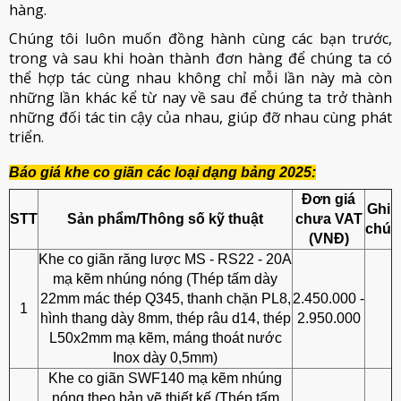
hàng.
Chúng tôi luôn muốn đồng hành cùng các bạn trước,
trong và sau khi hoàn thành đơn hàng để chúng ta có
thể hợp tác cùng nhau không chỉ mỗi lần này mà còn
những lần khác kể từ nay về sau để chúng ta trở thành
những đối tác tin cậy của nhau, giúp đỡ nhau cùng phát
triển.
Báo giá khe co giãn các loại dạng bảng 2025:
Đơn giá
Ghi
STT
Sản phẩm/Thông số kỹ thuật
chưa VAT
chú
(VNĐ)
Khe co giãn răng lược MS - RS22 - 20A
mạ kẽm nhúng nóng (Thép tấm dày
22mm mác thép Q345, thanh chặn PL8,
2.450.000 -
1
hình thang dày 8mm, thép râu d14, thép
2.950.000
L50x2mm mạ kẽm, máng thoát nước
Inox dày 0,5mm)
Khe co giãn SWF140 mạ kẽm nhúng
nóng theo bản vẽ thiết kế (Thép tấm