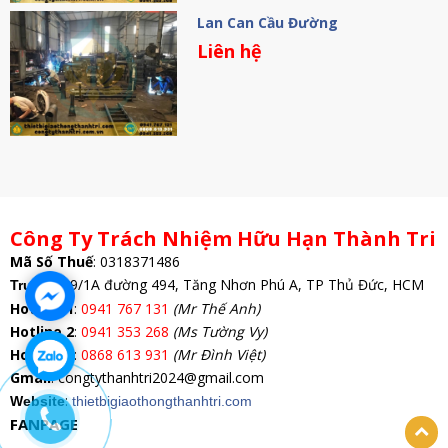
Lan Can Cầu Đường
Liên hệ
Công Ty Trách Nhiệm Hữu Hạn Thành Tri
Mã Số Thuế
:
0318371486
: 69/1A đường 494, Tăng Nhơn Phú A, TP Thủ Đức, HCM
Trụ Sở
Hotline 1
:
0941 767 131
(Mr Thế Anh)
Hotline 2
:
0941 353 268
(Ms Tường Vy)
Hotline 3
:
0868 613 931
(Mr Đình Việt)
Gmail
: congtythanhtri2024@gmail.com
:
Website
thietbigiaothongthanhtri.com
FANPAGE