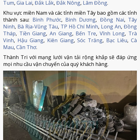
Tum
,
Gia Lai
,
Đắk Lắk
,
Đắk Nông
,
Lâm Đồng
.
Khu vực miền Nam và các tỉnh miền Tây bao gồm các tỉnh
thành sau:
Bình Phước
,
Bình Dương
,
Đồng Nai
,
Tây
Ninh
,
Bà Rịa-Vũng Tàu
,
TP Hồ Chí Minh
,
Long An
,
Đồng
Tháp
,
Tiền Giang
,
An Giang
,
Bến Tre
,
Vĩnh Long
,
Trà
Vinh
,
Hậu Giang
,
Kiên Giang
,
Sóc Trăng
,
Bạc Liêu
,
Cà
Mau
,
Cần Thơ
.
Thành Tri với mạng lưới vận tải rộng khắp sẽ đáp ứng
mọi nhu cầu vận chuyển của quý khách hàng.