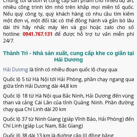
Chúng tôi là đơn vị cung cấp sản phẩm cho nhiều dự án,
nhiều công trình lớn nhỏ trên khắp mọi miền tổ quốc.
Nếu quý công ty, quý khách hàng có nhu cầu tìm kiếm
một đơn vị, một đối tác có thể đồng hành và gắn bó lâu
dài thì hãy nhấc máy lên và gọi hoặc zalo cho số
hotline:
0941.767.131
để được hỗ trợ tư vấn miễn phí
24/7.
Thành Tri - Nhà sản xuất, cung cấp khe co giãn tại
Hải Dương
Hải Dương
là tỉnh có nhiều đoạn quốc lộ chạy qua:
Quốc lộ 5 từ Hà Nội tới Hải Phòng, phần chạy ngang qua
giữa tỉnh Hải Dương dài 44,8 km
Quốc lộ 18 từ Hà Nội qua Bắc Ninh, Hải Dương đến vùng
than và cảng Cái Lân của tỉnh Quảng Ninh. Phần đường
chạy qua Chí Linh dài 20 km
Quốc lộ 37 từ Ninh Giang (giáp Vĩnh Bảo, Hải Phòng) đến
Chí Linh (giáp Lục Nam, Bắc Giang)
Quốc lộ 38 dài 13 km là đường cấp III đồng bằng