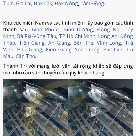
Tum
,
Gia Lai
,
Đắk Lắk
,
Đắk Nông
,
Lâm Đồng
.
Khu vực miền Nam và các tỉnh miền Tây bao gồm các tỉnh
thành sau:
Bình Phước
,
Bình Dương
,
Đồng Nai
,
Tây
Ninh
,
Bà Rịa-Vũng Tàu
,
TP Hồ Chí Minh
,
Long An
,
Đồng
Tháp
,
Tiền Giang
,
An Giang
,
Bến Tre
,
Vĩnh Long
,
Trà
Vinh
,
Hậu Giang
,
Kiên Giang
,
Sóc Trăng
,
Bạc Liêu
,
Cà
Mau
,
Cần Thơ
.
Thành Tri với mạng lưới vận tải rộng khắp sẽ đáp ứng
mọi nhu cầu vận chuyển của quý khách hàng.