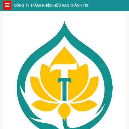
CÔNG TY TRÁCH NHIỆM HỮU HẠN THÀNH TRI