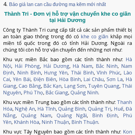
Báo giá lan can cầu đường mạ kẽm mới nhất
Thành Tri - Đơn vị hỗ trợ vận chuyển khe co giãn
tại Hải Dương
Công ty Thành Tri cung cấp tất cả các sản phẩm thiết bị
an toàn giao thông trong đó có
khe co giãn
khắp mọi
miền tổ quốc trong đó có tỉnh Hải Dương. Ngoài ra
chúng tôi còn hỗ trợ vận chuyển đến những nơi như:
Khu vực miền Bắc bao gồm các tỉnh thành như:
Hà
Nội
,
Hải Phòng
,
Hải Dương
,
Hà Nam
,
Bắc Ninh
,
Nam
Định
,
Ninh Bình
,
Hưng Yên
,
Thái Bình
,
Vĩnh Phúc
,
Lào
Cai
,
Yên Bái
,
Điện Biên
,
Hòa Bình
,
Lai Châu
,
Sơn La
,
Hà
Giang
,
Cao Bằng
,
Bắc Kạn
,
Lạng Sơn
,
Tuyên Quang
,
Thái
Nguyên
,
Phú Thọ
,
Bắc Giang
,
Quảng Ninh
.
Khu vực miền Trung bao gồm các tỉnh thành như:
Thanh
Hóa
,
Nghệ An
,
Hà Tĩnh
,
Quảng Bình
,
Quảng Trị
,
Huế
,
Đà
Nẵng
,
Quảng Nam
,
Quảng Ngãi
,
Bình Định
,
Phú
Yên
,
Khánh Hòa
,
Ninh Thuận
,
Bình Thuận
.
Khu vực Tây Nguyên bao gồm các tỉnh thành như:
Kon