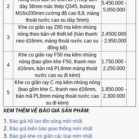
5.450.000 -
2
dày 36mm mác thép Q345, bulong
5.950.000
M16x200mm cường độ cao 8,8, máng
thoát nước cao su dày 5mm)
Khe co giãn ray Z80 mạ kẽm nhúng
nóng theo bản vẽ thiết kế (hàn thanh
2.4500.000
3
neo d16mm, máng thoát nước cao su
- 2.950.000
đồng bộ)
Khe co giãn ray F50 mạ kẽm nhúng
nóng (bao gồm khe F50, thanh neo
1.750.000 -
4
d16mm, bản mã PL8mm máng thoát
2.250.000
nước cao su đi kèm)
Khe co giãn ray C mạ kẽm nhúng nóng
(bao gồm khe C, thanh neo d16mm,
1.850.000 -
5
bản mã PL8mm máng thoát nước cao
2.300.000
su đi kèm)
XEM THÊM VỀ BÁO GIÁ SẢN PHẨM:
Báo giá hộ lan tôn sóng mới nhất
Báo giá biển báo giao thông mới nhất
Báo giá khe co giãn các loại mới nhất