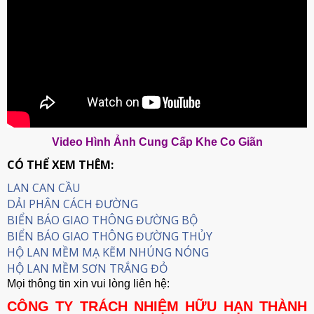
Video Hình Ảnh Cung Cấp Khe Co Giãn
CÓ THỂ XEM THÊM:
LAN CAN CẦU
DẢI PHÂN CÁCH ĐƯỜNG
BIỂN BÁO GIAO THÔNG ĐƯỜNG BỘ
BIỂN BÁO GIAO THÔNG ĐƯỜNG THỦY
HỘ LAN MỀM MẠ KẼM NHÚNG NÓNG
HỘ LAN MỀM SƠN TRẮNG ĐỎ
Mọi thông tin xin vui lòng liên hệ:
CÔNG TY TRÁCH NHIỆM HỮU HẠN THÀNH