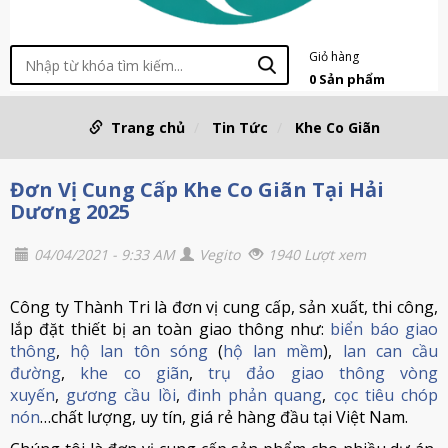
Giỏ hàng
0
Sản phẩm
Trang chủ
Tin Tức
Khe Co Giãn
Đơn Vị Cung Cấp Khe Co Giãn Tại Hải
Dương 2025
04/04/2021 - 9:33 AM
Vegito
1940 Lượt xem
Công ty Thành Tri là đơn vị cung cấp, sản xuất, thi công,
lắp đặt thiết bị an toàn giao thông như:
biển báo giao
thông
,
hộ lan tôn sóng
(
hộ lan mềm
),
lan can cầu
đường
,
khe co giãn
,
trụ đảo giao thông vòng
xuyến
,
gương cầu lồi
,
đinh phản quang
,
cọc tiêu chóp
nón
…chất lượng, uy tín, giá rẻ hàng đầu tại Việt Nam.