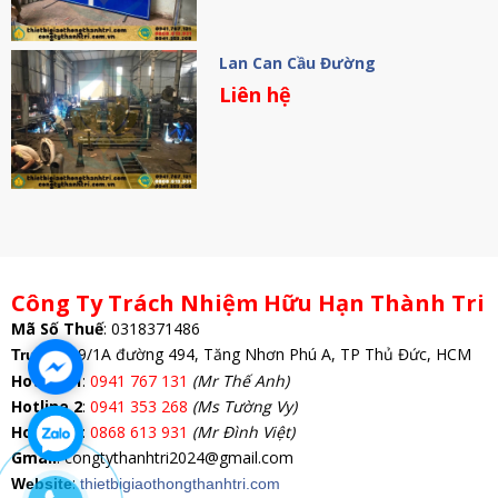
Lan Can Cầu Đường
Liên hệ
Công Ty Trách Nhiệm Hữu Hạn Thành Tri
Mã Số Thuế
:
0318371486
: 69/1A đường 494, Tăng Nhơn Phú A, TP Thủ Đức, HCM
Trụ Sở
Hotline 1
:
0941 767 131
(Mr Thế Anh)
Hotline 2
:
0941 353 268
(Ms Tường Vy)
Hotline 3
:
0868 613 931
(Mr Đình Việt)
Gmail
: congtythanhtri2024@gmail.com
:
Website
thietbigiaothongthanhtri.com