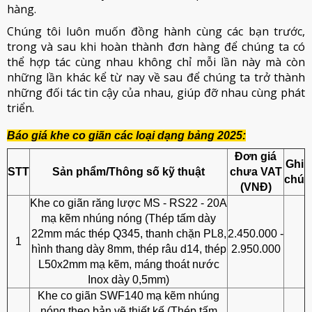
hàng.
Chúng tôi luôn muốn đồng hành cùng các bạn trước,
trong và sau khi hoàn thành đơn hàng để chúng ta có
thể hợp tác cùng nhau không chỉ mỗi lần này mà còn
những lần khác kể từ nay về sau để chúng ta trở thành
những đối tác tin cậy của nhau, giúp đỡ nhau cùng phát
triển.
Báo giá khe co giãn các loại dạng bảng 2025:
Đơn giá
Ghi
STT
Sản phẩm/Thông số kỹ thuật
chưa VAT
chú
(VNĐ)
Khe co giãn răng lược MS - RS22 - 20A
mạ kẽm nhúng nóng (Thép tấm dày
22mm mác thép Q345, thanh chặn PL8,
2.450.000 -
1
hình thang dày 8mm, thép râu d14, thép
2.950.000
L50x2mm mạ kẽm, máng thoát nước
Inox dày 0,5mm)
Khe co giãn SWF140 mạ kẽm nhúng
nóng theo bản vẽ thiết kế (Thép tấm