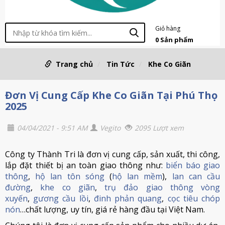
Giỏ hàng
0
Sản phẩm
Trang chủ
Tin Tức
Khe Co Giãn
Đơn Vị Cung Cấp Khe Co Giãn Tại Phú Thọ
2025
04/04/2021 - 9:51 AM
Vegito
2095 Lượt xem
Công ty Thành Tri là đơn vị cung cấp, sản xuất, thi công,
lắp đặt thiết bị an toàn giao thông như:
biển báo giao
thông
,
hộ lan tôn sóng
(
hộ lan mềm
),
lan can cầu
đường
,
khe co giãn
,
trụ đảo giao thông vòng
xuyến
,
gương cầu lồi
,
đinh phản quang
,
cọc tiêu chóp
nón
…chất lượng, uy tín, giá rẻ hàng đầu tại Việt Nam.