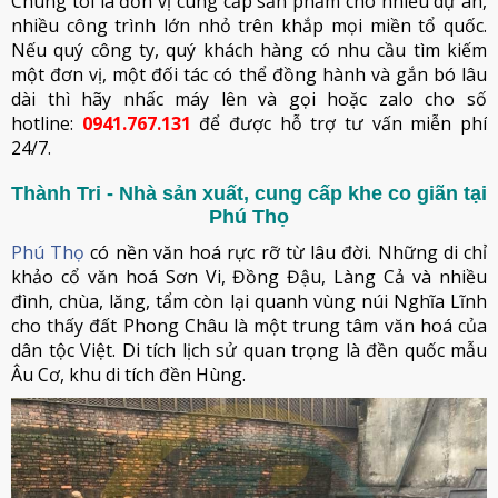
Chúng tôi là đơn vị cung cấp sản phẩm cho nhiều dự án,
nhiều công trình lớn nhỏ trên khắp mọi miền tổ quốc.
Nếu quý công ty, quý khách hàng có nhu cầu tìm kiếm
một đơn vị, một đối tác có thể đồng hành và gắn bó lâu
dài thì hãy nhấc máy lên và gọi hoặc zalo cho số
hotline:
0941.767.131
để được hỗ trợ tư vấn miễn phí
24/7.
Thành Tri - Nhà sản xuất, cung cấp khe co giãn tại
Phú Thọ
Phú Thọ
có nền văn hoá rực rỡ từ lâu đời. Những di chỉ
khảo cổ văn hoá Sơn Vi, Đồng Đậu, Làng Cả và nhiều
đình, chùa, lăng, tẩm còn lại quanh vùng núi Nghĩa Lĩnh
cho thấy đất Phong Châu là một trung tâm văn hoá của
dân tộc Việt. Di tích lịch sử quan trọng là đền quốc mẫu
Âu Cơ, khu di tích đền Hùng.