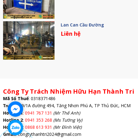
Lan Can Cầu Đường
Liên hệ
Công Ty Trách Nhiệm Hữu Hạn Thành Tri
Mã Số Thuế
:
0318371486
: 69/1A đường 494, Tăng Nhơn Phú A, TP Thủ Đức, HCM
Trụ Sở
Hotline 1
:
0941 767 131
(Mr Thế Anh)
Hotline 2
:
0941 353 268
(Ms Tường Vy)
Hotline 3
:
0868 613 931
(Mr Đình Việt)
Gmail
: congtythanhtri2024@gmail.com