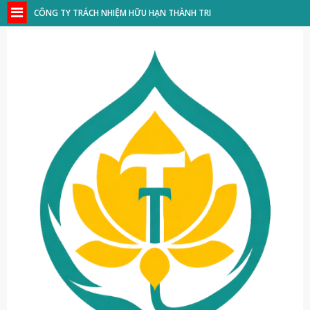
CÔNG TY TRÁCH NHIỆM HỮU HẠN THÀNH TRI