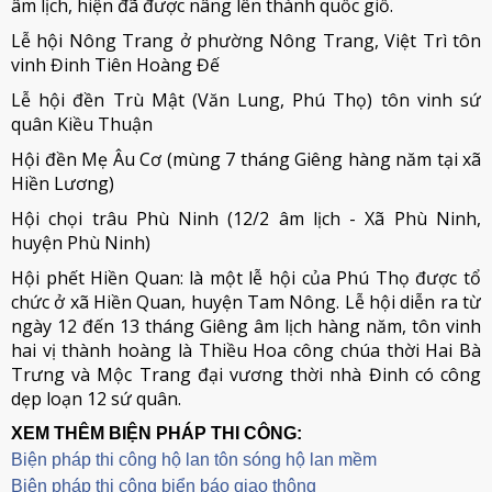
âm lịch, hiện đã được nâng lên thành quốc giỗ.
Lễ hội Nông Trang ở phường Nông Trang, Việt Trì tôn
vinh Đinh Tiên Hoàng Đế
Lễ hội đền Trù Mật (Văn Lung, Phú Thọ) tôn vinh sứ
quân Kiều Thuận
Hội đền Mẹ Âu Cơ (mùng 7 tháng Giêng hàng năm tại xã
Hiền Lương)
Hội chọi trâu Phù Ninh (12/2 âm lịch - Xã Phù Ninh,
huyện Phù Ninh)
Hội phết Hiền Quan: là một lễ hội của Phú Thọ được tổ
chức ở xã Hiền Quan, huyện Tam Nông. Lễ hội diễn ra từ
ngày 12 đến 13 tháng Giêng âm lịch hàng năm, tôn vinh
hai vị thành hoàng là Thiều Hoa công chúa thời Hai Bà
Trưng và Mộc Trang đại vương thời nhà Đinh có công
dẹp loạn 12 sứ quân.
XEM THÊM BIỆN PHÁP THI CÔNG:
Biện pháp thi công hộ lan tôn sóng hộ lan mềm
B
iện pháp thi công biển báo giao thông