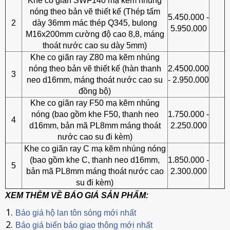
Khe co giãn SWF140 mạ kẽm nhúng
nóng theo bản vẽ thiết kế (Thép tấm
5.450.000 -
2
dày 36mm mác thép Q345, bulong
5.950.000
M16x200mm cường độ cao 8,8, máng
thoát nước cao su dày 5mm)
Khe co giãn ray Z80 mạ kẽm nhúng
nóng theo bản vẽ thiết kế (hàn thanh
2.4500.000
3
neo d16mm, máng thoát nước cao su
- 2.950.000
đồng bộ)
Khe co giãn ray F50 mạ kẽm nhúng
nóng (bao gồm khe F50, thanh neo
1.750.000 -
4
d16mm, bản mã PL8mm máng thoát
2.250.000
nước cao su đi kèm)
Khe co giãn ray C mạ kẽm nhúng nóng
(bao gồm khe C, thanh neo d16mm,
1.850.000 -
5
bản mã PL8mm máng thoát nước cao
2.300.000
su đi kèm)
XEM THÊM VỀ BÁO GIÁ SẢN PHẨM:
Báo giá hộ lan tôn sóng mới nhất
Báo giá biển báo giao thông mới nhất