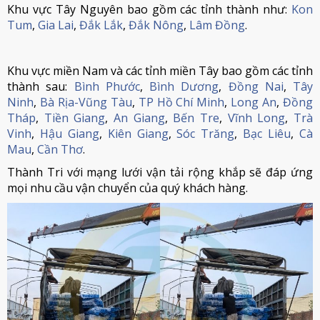
Khu vực Tây Nguyên bao gồm các tỉnh thành như:
Kon
Tum
,
Gia Lai
,
Đắk Lắk
,
Đắk Nông
,
Lâm Đồng
.
Khu vực miền Nam và các tỉnh miền Tây bao gồm các tỉnh
thành sau:
Bình Phước
,
Bình Dương
,
Đồng Nai
,
Tây
Ninh
,
Bà Rịa-Vũng Tàu
,
TP Hồ Chí Minh
,
Long An
,
Đồng
Tháp
,
Tiền Giang
,
An Giang
,
Bến Tre
,
Vĩnh Long
,
Trà
Vinh
,
Hậu Giang
,
Kiên Giang
,
Sóc Trăng
,
Bạc Liêu
,
Cà
Mau
,
Cần Thơ
.
Thành Tri với mạng lưới vận tải rộng khắp sẽ đáp ứng
mọi nhu cầu vận chuyển của quý khách hàng.