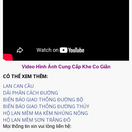
Video Hình Ảnh Cung Cấp Khe Co Giãn
CÓ THỂ XEM THÊM:
LAN CAN CẦU
DẢI PHÂN CÁCH ĐƯỜNG
BIỂN BÁO GIAO THÔNG ĐƯỜNG BỘ
BIỂN BÁO GIAO THÔNG ĐƯỜNG THỦY
HỘ LAN MỀM MẠ KẼM NHÚNG NÓNG
HỘ LAN MỀM SƠN TRẮNG ĐỎ
Mọi thông tin xin vui lòng liên hệ: