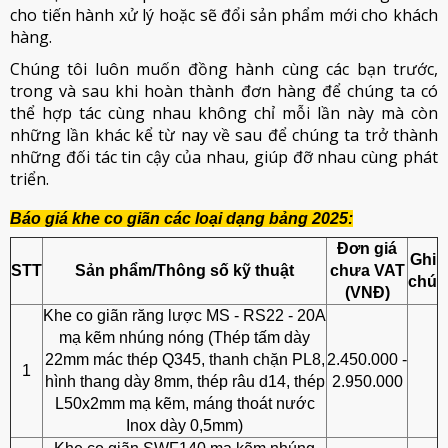
cho tiến hành xử lý hoặc sẽ đổi sản phẩm mới cho khách
hàng.
Chúng tôi luôn muốn đồng hành cùng các bạn trước,
trong và sau khi hoàn thành đơn hàng để chúng ta có
thể hợp tác cùng nhau không chỉ mỗi lần này mà còn
những lần khác kể từ nay về sau để chúng ta trở thành
những đối tác tin cậy của nhau, giúp đỡ nhau cùng phát
triển.
Báo giá khe co giãn các loại dạng bảng 2025:
Đơn giá
Ghi
STT
Sản phẩm/Thông số kỹ thuật
chưa VAT
chú
(VNĐ)
Khe co giãn răng lược MS - RS22 - 20A
mạ kẽm nhúng nóng (Thép tấm dày
22mm mác thép Q345, thanh chặn PL8,
2.450.000 -
1
hình thang dày 8mm, thép râu d14, thép
2.950.000
L50x2mm mạ kẽm, máng thoát nước
Inox dày 0,5mm)