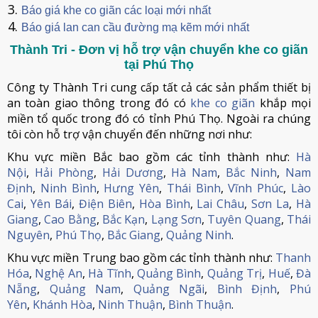
Báo giá khe co giãn các loại mới nhất
Báo giá lan can cầu đường mạ kẽm mới nhất
Thành Tri - Đơn vị hỗ trợ vận chuyển khe co giãn
tại Phú Thọ
Công ty Thành Tri cung cấp tất cả các sản phẩm thiết bị
an toàn giao thông trong đó có
khe co giãn
khắp mọi
miền tổ quốc trong đó có tỉnh Phú Thọ. Ngoài ra chúng
tôi còn hỗ trợ vận chuyển đến những nơi như:
Khu vực miền Bắc bao gồm các tỉnh thành như:
Hà
Nội
,
Hải Phòng
,
Hải Dương
,
Hà Nam
,
Bắc Ninh
,
Nam
Định
,
Ninh Bình
,
Hưng Yên
,
Thái Bình
,
Vĩnh Phúc
,
Lào
Cai
,
Yên Bái
,
Điện Biên
,
Hòa Bình
,
Lai Châu
,
Sơn La
,
Hà
Giang
,
Cao Bằng
,
Bắc Kạn
,
Lạng Sơn
,
Tuyên Quang
,
Thái
Nguyên
,
Phú Thọ
,
Bắc Giang
,
Quảng Ninh
.
Khu vực miền Trung bao gồm các tỉnh thành như:
Thanh
Hóa
,
Nghệ An
,
Hà Tĩnh
,
Quảng Bình
,
Quảng Trị
,
Huế
,
Đà
Nẵng
,
Quảng Nam
,
Quảng Ngãi
,
Bình Định
,
Phú
Yên
,
Khánh Hòa
,
Ninh Thuận
,
Bình Thuận
.