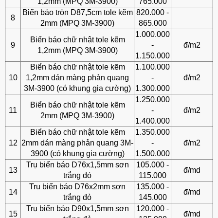
1,2mm (MPQ 3M-3900)
765.000
Biển báo tròn D87,5cm tole kẽm
820.000 -
8
2mm (MPQ 3M-3900)
865.000
1.000.000
Biển báo chữ nhật tole kẽm
9
-
đ/m2
1,2mm (MPQ 3M-3900)
1.150.000
Biển báo chữ nhật tole kẽm
1.100.000
10
1,2mm dán màng phản quang
-
đ/m2
3M-3900 (có khung gia cường)
1.300.000
1.250.000
Biển báo chữ nhật tole kẽm
11
-
đ/m2
2mm (MPQ 3M-3900)
1.400.000
Biển báo chữ nhật tole kẽm
1.350.000
12
2mm dán màng phản quang 3M-
-
đ/m2
3900 (có khung gia cường)
1.500.000
Trụ biển báo D76x1,5mm sơn
105.000 -
13
đ/md
trắng đỏ
115.000
Trụ biển báo D76x2mm sơn
135.000 -
14
đ/md
trắng đỏ
145.000
Trụ biển báo D90x1,5mm sơn
120.000 -
15
đ/md