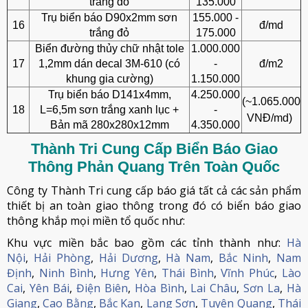
trắng đỏ
135.000
Trụ biển báo D90x2mm sơn
155.000 -
16
đ/md
trắng đỏ
175.000
Biển đường thủy chữ nhật tole
1.000.000
17
1,2mm dán decal 3M-610 (có
-
đ/m2
khung gia cường)
1.150.000
Trụ biển báo D141x4mm,
4.250.000
(~1.065.000
18
L=6,5m sơn trắng xanh lục +
-
VNĐ/md)
Bản mã 280x280x12mm
4.350.000
Thành Tri Cung Cấp Biển Báo Giao
Thông Phản Quang Trên Toàn Quốc
Công ty Thành Tri cung cấp báo giá tất cả các sản phẩm
thiết bị an toàn giao thông trong đó có biển báo giao
thông khắp mọi miền tổ quốc như:
Khu vực miền bắc bao gồm các tỉnh thành như:
Hà
Nội
,
Hải Phòng
,
Hải Dương
,
Hà Nam
,
Bắc Ninh
,
Nam
Định
,
Ninh Bình
,
Hưng Yên
,
Thái Bình
,
Vĩnh Phúc
,
Lào
Cai
,
Yên Bái
,
Điện Biên
,
Hòa Bình
,
Lai Châu
,
Sơn La
,
Hà
Giang
,
Cao Bằng
,
Bắc Kạn
,
Lạng Sơn
,
Tuyên Quang
,
Thái