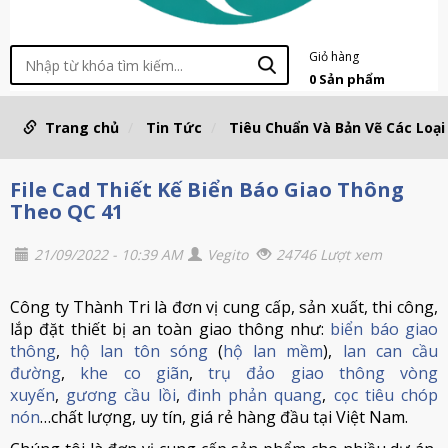
Giỏ hàng
0
Sản phẩm
Trang chủ
Tin Tức
Tiêu Chuẩn Và Bản Vẽ Các Loại
File Cad Thiết Kế Biển Báo Giao Thông
Theo QC 41
21/09/2022 - 10:39 AM
Vegito
24746 Lượt xem
Công ty Thành Tri là đơn vị cung cấp, sản xuất, thi công,
lắp đặt thiết bị an toàn giao thông như:
biển báo giao
thông
,
hộ lan tôn sóng
(
hộ lan mềm
),
lan can cầu
đường
,
khe co giãn
,
trụ đảo giao thông vòng
xuyến
,
gương cầu lồi
,
đinh phản quang
,
cọc tiêu chóp
nón
…chất lượng, uy tín, giá rẻ hàng đầu tại Việt Nam.