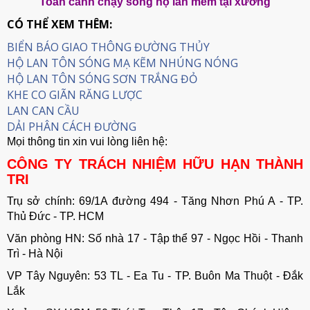
Toàn cảnh chạy sóng hộ lan mềm tại xưởng
CÓ THỂ XEM THÊM:
BIỂN BÁO GIAO THÔNG ĐƯỜNG THỦY
HỘ LAN TÔN SÓNG MẠ KẼM NHÚNG NÓNG
HỘ LAN TÔN SÓNG SƠN TRẮNG ĐỎ
KHE CO GIÃN RĂNG LƯỢC
LAN CAN CẦU
DẢI PHÂN CÁCH ĐƯỜNG
Mọi thông tin xin vui lòng liên hệ:
CÔNG TY TRÁCH NHIỆM HỮU HẠN THÀNH
TRI
Trụ sở chính: 69/1A đường 494 - Tăng Nhơn Phú A - TP.
Thủ Đức - TP. HCM
Văn phòng HN: Số nhà 17 - Tập thể 97 - Ngọc Hồi - Thanh
Trì - Hà Nội
VP Tây Nguyên: 53 TL - Ea Tu - TP. Buôn Ma Thuột - Đắk
Lắk