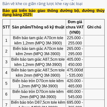
Bản vẽ khe co giãn răng lược khe ray các loại
Báo giá biển báo giao thông đường bộ, đường thủy
dạng bảng 2025:
Đơn giá
STT
Sản phẩm/Thông số kỹ thuật
chưa VAT
Ghi chú
(VNĐ)
Biển báo tam giác A70cm tole
225.000 -
1
kẽm 1,2mm (MPQ 3M-3900)
255.000
Biển báo tam giác A70cm tole
265.000 -
2
kẽm 2mm (MPQ 3M-3900)
295.000
Biển báo tam giác A87,5cm tole
405.000 -
3
kẽm 1,2mm (MPQ 3M-3900)
450.000
Biển báo tam giác A87,5cm tole
475.000đ
4
kẽm 2mm (MPQ 3M-3900)
- 535.000
Biển báo tròn D70cm tole kẽm
420.000 -
5
1,2mm (MPQ 3M-3900)
465.000
Biển báo tròn D70cm tole kẽm
480.000 -
6
2mm (MPQ 3M-3900)
545.000
Biển báo tròn D87,5cm tole kẽm
695.000 -
7