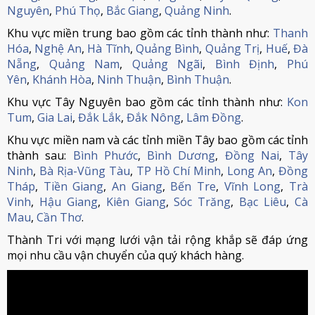
Nguyên
,
Phú Thọ
,
Bắc Giang
,
Quảng Ninh
.
Khu vực miền trung bao gồm các tỉnh thành như:
Thanh
Hóa
,
Nghệ An
,
Hà Tĩnh
,
Quảng Bình
,
Quảng Trị
,
Huế
,
Đà
Nẵng
,
Quảng Nam
,
Quảng Ngãi
,
Bình Định
,
Phú
Yên
,
Khánh Hòa
,
Ninh Thuận
,
Bình Thuận
.
Khu vực Tây Nguyên bao gồm các tỉnh thành như:
Kon
Tum
,
Gia Lai
,
Đắk Lắk
,
Đắk Nông
,
Lâm Đồng
.
Khu vực miền nam và các tỉnh miền Tây bao gồm các tỉnh
thành sau:
Bình Phước
,
Bình Dương
,
Đồng Nai
,
Tây
Ninh
,
Bà Rịa-Vũng Tàu
,
TP Hồ Chí Minh
,
Long An
,
Đồng
Tháp
,
Tiền Giang
,
An Giang
,
Bến Tre
,
Vĩnh Long
,
Trà
Vinh
,
Hậu Giang
,
Kiên Giang
,
Sóc Trăng
,
Bạc Liêu
,
Cà
Mau
,
Cần Thơ
.
Thành Tri với mạng lưới vận tải rộng khắp sẽ đáp ứng
mọi nhu cầu vận chuyển của quý khách hàng.