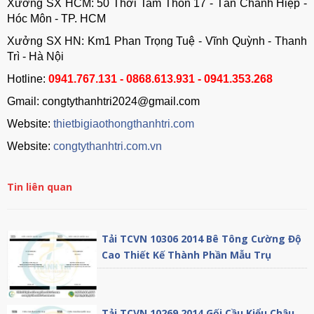
Xưởng SX HCM: 50 Thới Tam Thôn 17 - Tân Chánh Hiệp -
Hóc Môn - TP. HCM
Xưởng SX HN: Km1 Phan Trọng Tuệ - Vĩnh Quỳnh - Thanh
Trì - Hà Nội
Hotline:
0941.767.131 - 0868.613.931 - 0941.353.268
Gmail: congtythanhtri2024@gmail.com
Website:
thietbigiaothongthanhtri.com
Website:
congtythanhtri.com.vn
Tin liên quan
Tải TCVN 10306 2014 Bê Tông Cường Độ
Cao Thiết Kế Thành Phần Mẫu Trụ
Tải TCVN 10269 2014 Gối Cầu Kiểu Chậu