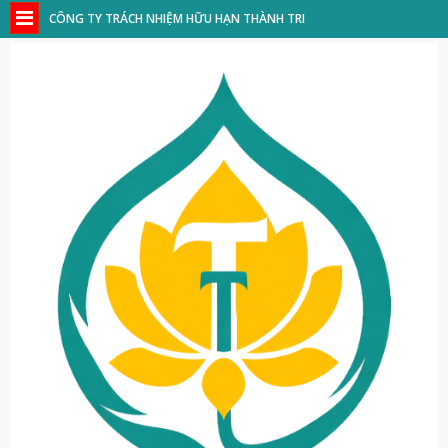
CÔNG TY TRÁCH NHIỆM HỮU HẠN THÀNH TRI