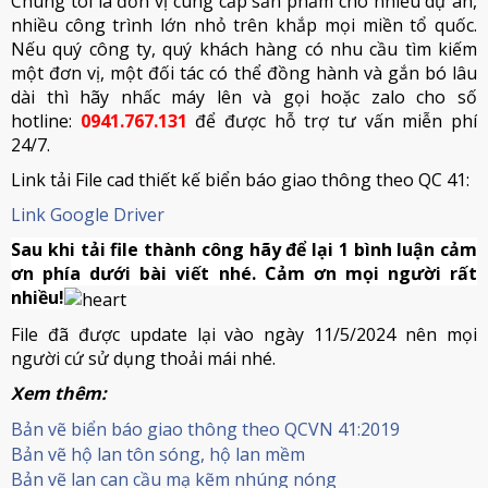
Chúng tôi là đơn vị cung cấp sản phẩm cho nhiều dự án,
nhiều công trình lớn nhỏ trên khắp mọi miền tổ quốc.
Nếu quý công ty, quý khách hàng có nhu cầu tìm kiếm
một đơn vị, một đối tác có thể đồng hành và gắn bó lâu
dài thì hãy nhấc máy lên và gọi hoặc zalo cho số
hotline:
0941.767.131
để được hỗ trợ tư vấn miễn phí
24/7.
Link tải File cad thiết kế biển báo giao thông theo QC 41:
Link Google Driver
Sau khi tải file thành công hãy để lại 1 bình luận cảm
ơn phía dưới bài viết nhé. Cảm ơn mọi người rất
nhiều!
File đã được update lại vào ngày 11/5/2024 nên mọi
người cứ sử dụng thoải mái nhé.
Xem thêm:
Bản vẽ biển báo giao thông theo QCVN 41:2019
Bản vẽ hộ lan tôn sóng, hộ lan mềm
Bản vẽ lan can cầu mạ kẽm nhúng nóng